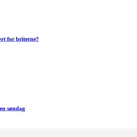
rt for briterne?
den søndag