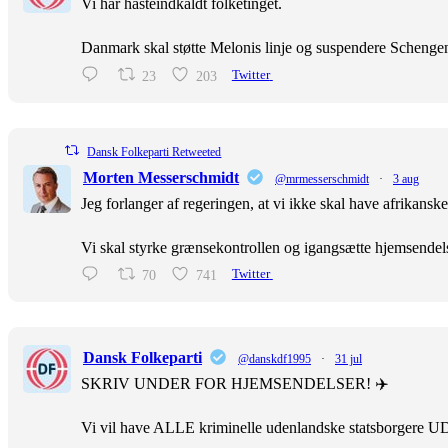
Vi har hasteindkaldt folketinget.
Danmark skal støtte Melonis linje og suspendere Scheng
23
203
Twitter
Dansk Folkeparti Retweeted
Morten Messerschmidt
@mrmesserschmidt
·
3 aug
Jeg forlanger af regeringen, at vi ikke skal have afrikans
Vi skal styrke grænsekontrollen og igangsætte hjemsendel
70
741
Twitter
Dansk Folkeparti
@danskdf1995
·
31 jul
SKRIV UNDER FOR HJEMSENDELSER! ✈️
Vi vil have ALLE kriminelle udenlandske statsborgere U