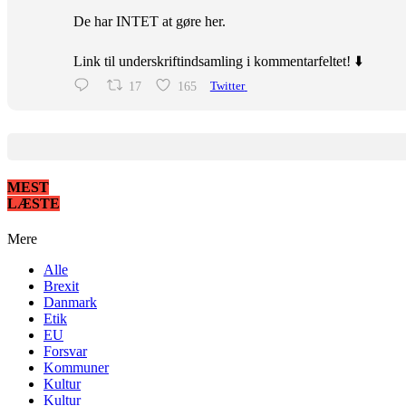
De har INTET at gøre her.
Link til underskriftindsamling i kommentarfeltet! ⬇️
17
165
Twitter
MEST
LÆSTE
Mere
Alle
Brexit
Danmark
Etik
EU
Forsvar
Kommuner
Kultur
Kultur