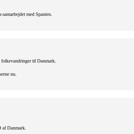
en-samarbejdet med Spanien.
ke folkevandringer til Danmark.
serne nu.
D af Danmark.