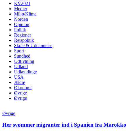
KV2021
Medier
Miljø/Klima
Norden
Opinion
Politik
Regioner
Retspolitik
Skole & Uddannelse
Sport
Sundhed
Udflytning
Udland
Udlændinge
USA
Ældre
Økonomi
Øvrige
Øvrige
Øvrige
Her svømmer migranter ind i Spanien fra Marokko