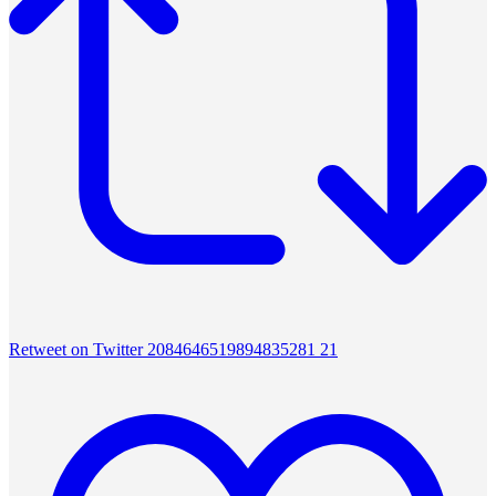
Retweet on Twitter 2084646519894835281
21