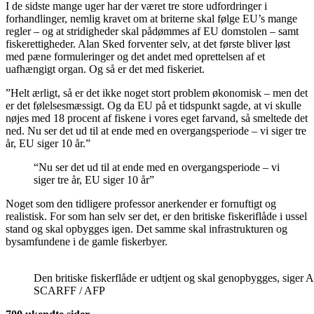
I de sidste mange uger har der været tre store udfordringer i
forhandlinger, nemlig kravet om at briterne skal følge EU’s mange
regler – og at stridigheder skal pådømmes af EU domstolen – samt
fiskerettigheder. Alan Sked forventer selv, at det første bliver løst
med pæne formuleringer og det andet med oprettelsen af et
uafhængigt organ. Og så er det med fiskeriet.
”Helt ærligt, så er det ikke noget stort problem økonomisk – men det
er det følelsesmæssigt. Og da EU på et tidspunkt sagde, at vi skulle
nøjes med 18 procent af fiskene i vores eget farvand, så smeltede det
ned. Nu ser det ud til at ende med en overgangsperiode – vi siger tre
år, EU siger 10 år.”
“Nu ser det ud til at ende med en overgangsperiode – vi
siger tre år, EU siger 10 år”
Noget som den tidligere professor anerkender er fornuftigt og
realistisk. For som han selv ser det, er den britiske fiskeriflåde i ussel
stand og skal opbygges igen. Det samme skal infrastrukturen og
bysamfundene i de gamle fiskerbyer.
Den britiske fiskerflåde er udtjent og skal genopbygges, siger 
SCARFF / AFP