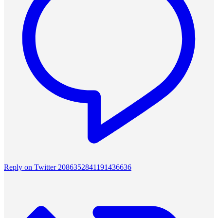
Reply on Twitter 2086352841191436636