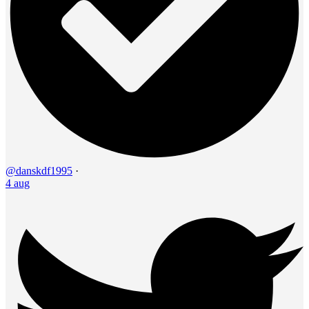
@danskdf1995
·
4 aug