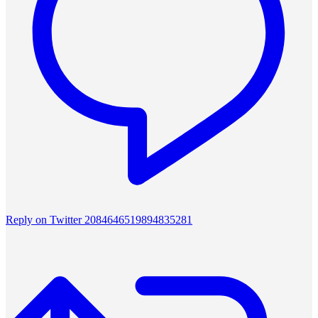
Reply on Twitter 2084646519894835281