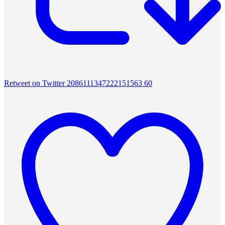
Retweet on Twitter 2086111347222151563
60