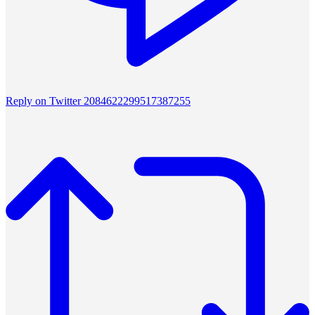
Reply on Twitter 2084622299517387255