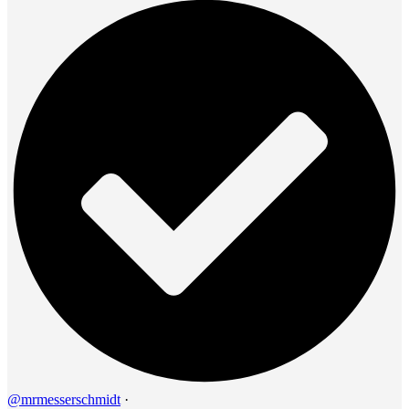
@mrmesserschmidt
·