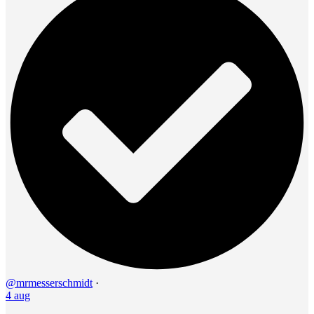
@mrmesserschmidt
·
4 aug