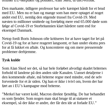
britiske EU-skeptiker og politiker, Alan Sked, til ditOverblik.
Den markante, tidligere professor har selv kæmpet hårdt for et brud
med EU. Men nu er han og mange som han mere optaget af noget
andet end EU, nemlig den stigende trussel fra Covid-19. Med
næsten to millioner smittede og foreløbig mere end 65.000 døde som
følge af Covid-19 er Storbritannien klart hårdere ramt end for
eksempel Danmark.
Netop fordi Boris Johnson ofte kritiseres for at have taget for let på
Covid-19 og for at have reageret langsomt, er han under ekstra pres
for at få lukket en aftale. Og koncentrere sig om mere presserende
problemer derhjemme.
Tysk kulde
Som Alan Sked ser det, så har hele forløbet alvorligt skadet briternes
forhold til landene på den anden side Kanalen. Uanset detaljerne i
den kommende aftale, må briterne regne med mindre, end de selv
forventede for et år siden. Og han er ikke i tvivl om, hvem der har
ført an i EU’s kampagne mod briterne.
”Merkel har været kold, Macron direkte fjendtlig. De har behandlet
os som fjender. Som nogen man skal bruge til at statuere et
eksempel, så der ikke er andre, der får den ide at forlade EU.”