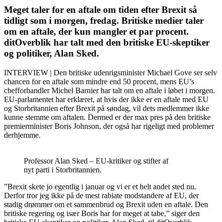
Meget taler for en aftale om tiden efter Brexit så
tidligt som i morgen, fredag. Britiske medier taler
om en aftale, der kun mangler et par procent.
ditOverblik har talt med den britiske EU-skeptiker
og politiker, Alan Sked.
INTERVIEW | Den britiske udenrigsminister Michael Gove ser selv
chancen for en aftale som mindre end 50 procent, mens EU’s
chefforhandler Michel Barnier har talt om en aftale i løbet i morgen.
EU-parlamentet har erklæret, at hvis der ikke er en aftale med EU
og Storbritannien efter Brexit på søndag, vil dets medlemmer ikke
kunne stemme om aftalen. Dermed er der max pres på den britiske
premierminister Boris Johnson, der også har rigeligt med problemer
derhjemme.
Professor Alan Sked – EU-kritiker og stifter af
nyt parti i Storbritannien.
”Brexit skete jo egentlig i januar og vi er et helt andet sted nu.
Derfor tror jeg ikke på de mest rabiate modstandere af EU, der
stadig drømmer om et sammenbrud og Brexit uden en aftale. Den
britiske regering og især Boris har for meget at tabe,” siger den