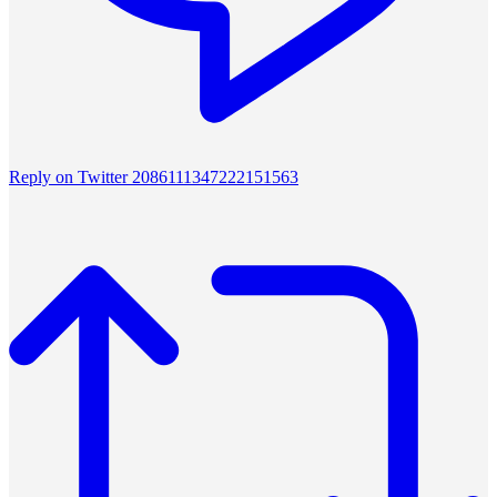
Reply on Twitter 2086111347222151563