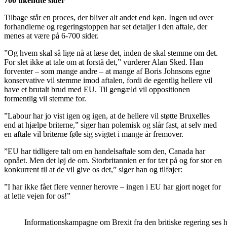
700 ukendte sider
Tilbage står en proces, der bliver alt andet end køn. Ingen ud over
forhandlerne og regeringstoppen har set detaljer i den aftale, der
menes at være på 6-700 sider.
”Og hvem skal så lige nå at læse det, inden de skal stemme om det.
For slet ikke at tale om at forstå det,” vurderer Alan Sked. Han
forventer – som mange andre – at mange af Boris Johnsons egne
konservative vil stemme imod aftalen, fordi de egentlig hellere vil
have et brutalt brud med EU. Til gengæld vil oppositionen
formentlig vil stemme for.
”Labour har jo vist igen og igen, at de hellere vil støtte Bruxelles
end at hjælpe briterne,” siger han polemisk og slår fast, at selv med
en aftale vil briterne føle sig svigtet i mange år fremover.
”EU har tidligere talt om en handelsaftale som den, Canada har
opnået. Men det løj de om. Storbritannien er for tæt på og for stor en
konkurrent til at de vil give os det,” siger han og tilføjer:
”I har ikke fået flere venner herovre – ingen i EU har gjort noget for
at lette vejen for os!”
Informationskampagne om Brexit fra den britiske regering se