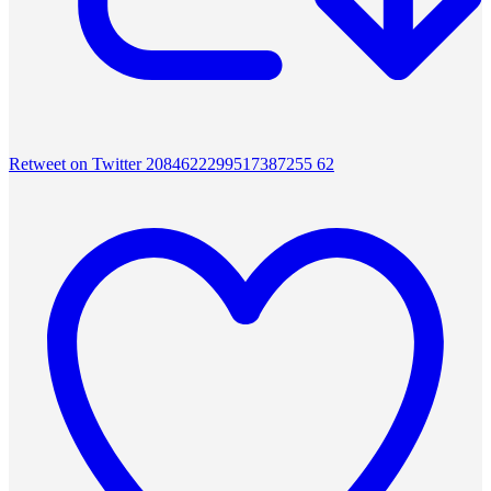
Retweet on Twitter 2084622299517387255
62