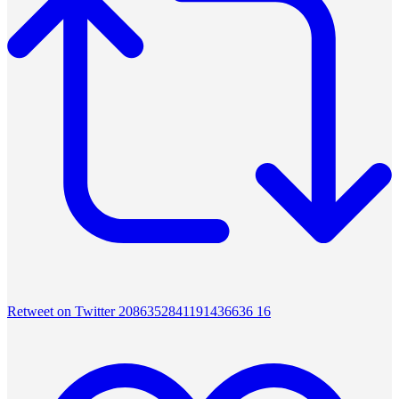
Retweet on Twitter 2086352841191436636
16