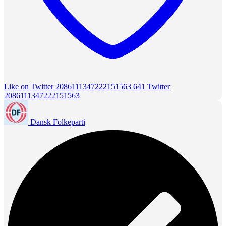
Like on Twitter 2086111347222151563
641
Twitter
2086111347222151563
Dansk Folkeparti