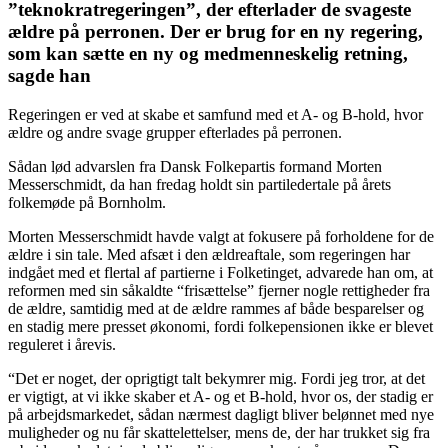
”teknokratregeringen”, der efterlader de svageste
ældre på perronen. Der er brug for en ny regering,
som kan sætte en ny og medmenneskelig retning,
sagde han
Regeringen er ved at skabe et samfund med et A- og B-hold, hvor
ældre og andre svage grupper efterlades på perronen.
Sådan lød advarslen fra Dansk Folkepartis formand Morten
Messerschmidt, da han fredag holdt sin partiledertale på årets
folkemøde på Bornholm.
Morten Messerschmidt havde valgt at fokusere på forholdene for de
ældre i sin tale. Med afsæt i den ældreaftale, som regeringen har
indgået med et flertal af partierne i Folketinget, advarede han om, at
reformen med sin såkaldte “frisættelse” fjerner nogle rettigheder fra
de ældre, samtidig med at de ældre rammes af både besparelser og
en stadig mere presset økonomi, fordi folkepensionen ikke er blevet
reguleret i årevis.
“Det er noget, der oprigtigt talt bekymrer mig. Fordi jeg tror, at det
er vigtigt, at vi ikke skaber et A- og et B-hold, hvor os, der stadig er
på arbejdsmarkedet, sådan nærmest dagligt bliver belønnet med nye
muligheder og nu får skattelettelser, mens de, der har trukket sig fra