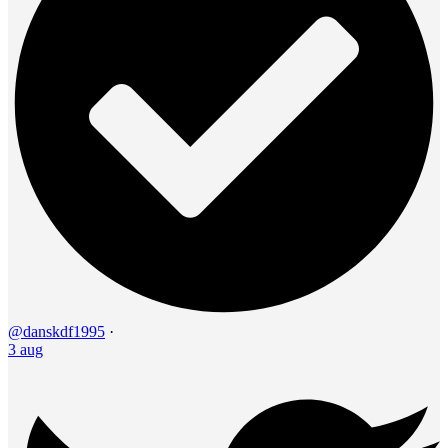
@danskdf1995
·
3 aug