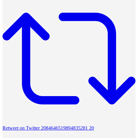
Retweet on Twitter 2084646519894835281
20