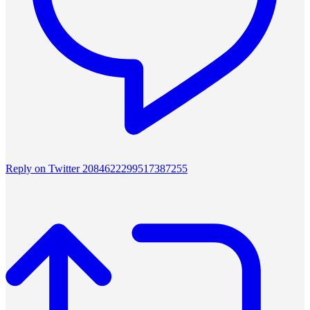
Reply on Twitter 2084622299517387255