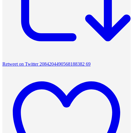
Retweet on Twitter 2084204490568188382
69