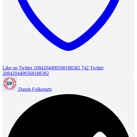
Like on Twitter 2084204490568188382
742
Twitter
2084204490568188382
Dansk Folkeparti