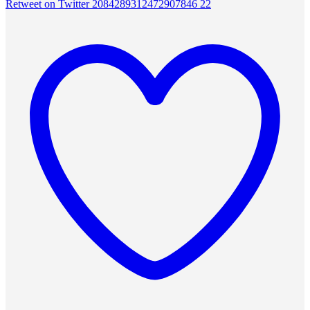
Retweet on Twitter 2084289312472907846
22