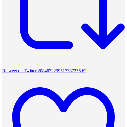
Retweet on Twitter 2084622299517387255
62