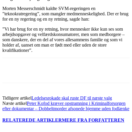
Morten Messerschmidt kaldte SVM-regeringen en
”teknokratregering”, som mangler medmenneskelighed. Der er brug
for en ny regering og en ny retning, sagde han:
”Vi har brug for en ny retning, hvor mennesker ikke kun ses som
arbejdsopgaver og velfærdskonsumatorer, men som medborgere –
som danskere, der en del af vores allesammens familie og som vi
holder af, uanset om man er født med eller uden de store
kvalifikationer”.
Tidligere artikel
Ledelsesrokade skal ruste DF til næste valg
Næste artikel
Peter Kofod kræver opstramning i Kriminalforsorgen
efter dokumentar – Dobbeltmorder afsonede hjemme uden fodlænke
RELATEREDE ARTIKLER
MERE FRA FORFATTEREN