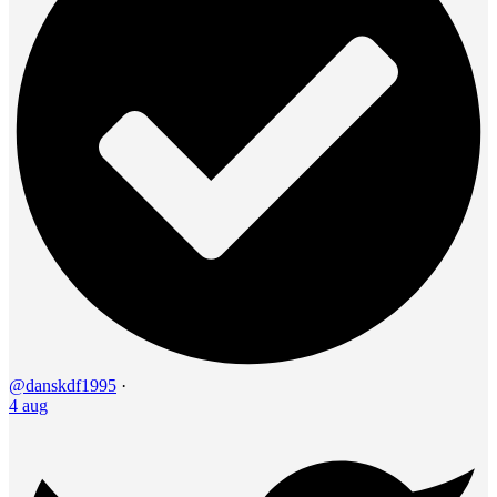
@danskdf1995
·
4 aug