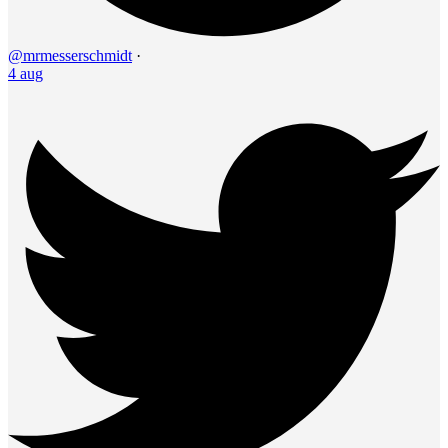
@mrmesserschmidt
·
4 aug