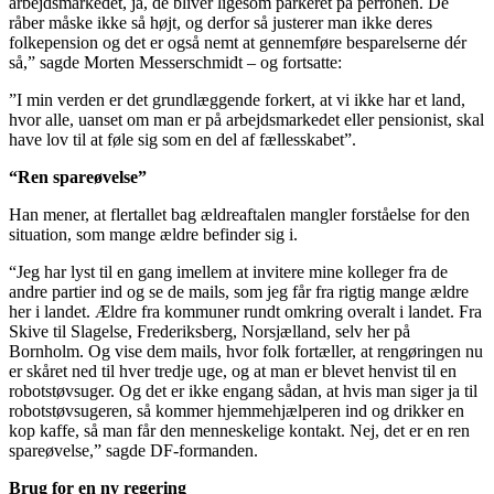
arbejdsmarkedet, ja, de bliver ligesom parkeret på perronen. De
råber måske ikke så højt, og derfor så justerer man ikke deres
folkepension og det er også nemt at gennemføre besparelserne dér
så,” sagde Morten Messerschmidt – og fortsatte:
”I min verden er det grundlæggende forkert, at vi ikke har et land,
hvor alle, uanset om man er på arbejdsmarkedet eller pensionist, skal
have lov til at føle sig som en del af fællesskabet”.
“Ren spareøvelse”
Han mener, at flertallet bag ældreaftalen mangler forståelse for den
situation, som mange ældre befinder sig i.
“Jeg har lyst til en gang imellem at invitere mine kolleger fra de
andre partier ind og se de mails, som jeg får fra rigtig mange ældre
her i landet. Ældre fra kommuner rundt omkring overalt i landet. Fra
Skive til Slagelse, Frederiksberg, Norsjælland, selv her på
Bornholm. Og vise dem mails, hvor folk fortæller, at rengøringen nu
er skåret ned til hver tredje uge, og at man er blevet henvist til en
robotstøvsuger. Og det er ikke engang sådan, at hvis man siger ja til
robotstøvsugeren, så kommer hjemmehjælperen ind og drikker en
kop kaffe, så man får den menneskelige kontakt. Nej, det er en ren
spareøvelse,” sagde DF-formanden.
Brug for en ny regering