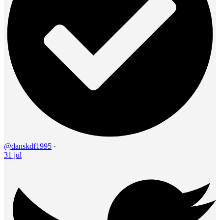
@danskdf1995
·
31 jul