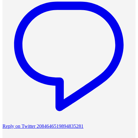
Reply on Twitter 2084646519894835281