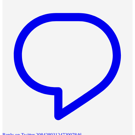
Reply on Twitter 2084289312472907846