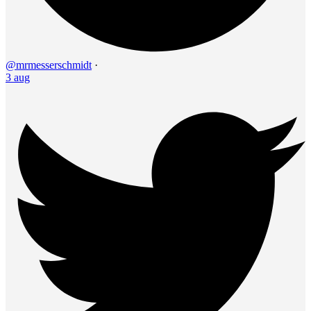
@mrmesserschmidt
·
3 aug