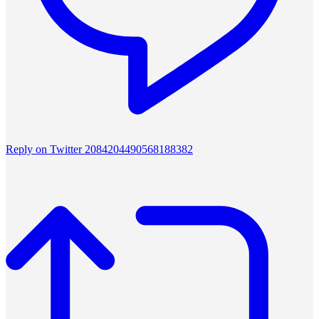
Reply on Twitter 2084204490568188382