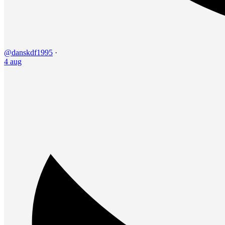
@danskdf1995
·
4 aug