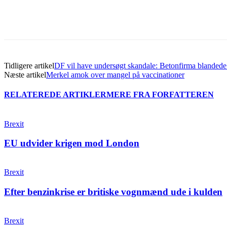
Del
Tidligere artikel
DF vil have undersøgt skandale: Betonfirma blandede
Næste artikel
Merkel amok over mangel på vaccinationer
RELATEREDE ARTIKLER
MERE FRA FORFATTEREN
Brexit
EU udvider krigen mod London
Brexit
Efter benzinkrise er britiske vognmænd ude i kulden
Brexit