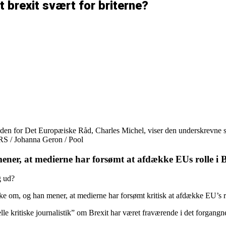
t brexit svært for briterne?
 for Det Europæiske Råd, Charles Michel, viser den underskrevne sam
ERS / Johanna Geron / Pool
ner, at medierne har forsømt at afdække EUs rolle i B
g ud?
 om, og han mener, at medierne har forsømt kritisk at afdække EU’s ro
le kritiske journalistik” om Brexit har været fraværende i det forgangne