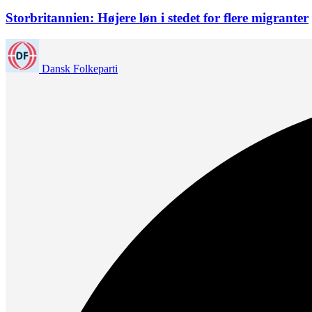
Storbritannien: Højere løn i stedet for flere migranter
Dansk Folkeparti