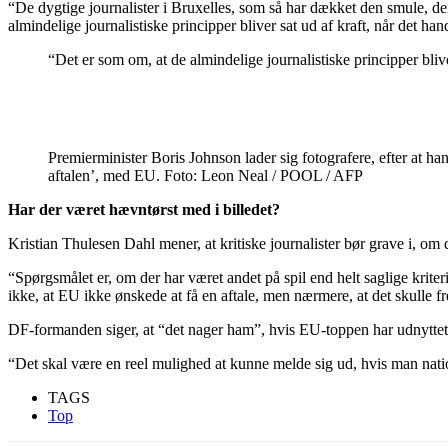
“De dygtige journalister i Bruxelles, som så har dækket den smule, der
almindelige journalistiske principper bliver sat ud af kraft, når det h
“Det er som om, at de almindelige journalistiske principper bliv
Premierminister Boris Johnson lader sig fotografere, efter at h
aftalen’, med EU. Foto: Leon Neal / POOL / AFP
Har der været hævntørst med i billedet?
Kristian Thulesen Dahl mener, at kritiske journalister bør grave i, om 
“Spørgsmålet er, om der har været andet på spil end helt saglige kriter
ikke, at EU ikke ønskede at få en aftale, men nærmere, at det skulle fr
DF-formanden siger, at “det nager ham”, hvis EU-toppen har udnytte
“Det skal være en reel mulighed at kunne melde sig ud, hvis man nationa
TAGS
Top