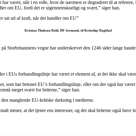
 har været, står i en rolle, hvor de nærmest er degraderet til at refer
andler om EU, fordi det er uigennemskueligt og svært,” siger han.
er sat ud af kraft, når det handler om EU”
Kristian Thulesen Dahl, DF-formand, til Kristeligt Dagblad
an på Storbritanniens vegne har underskrevet den 1246 sider lange handel
der i EUs forhandlingslinje har været et element af, at det ikke skal vær
ier, som har betonet EU’s forhandlingslinje, eller om der også har været e
emstå meget svært for briterne,” siger han.
t den manglende EU-kritiske dækning i medierne.
lt mener, at det tjener ens interesser, og det skal briterne også have lov