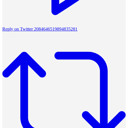
Reply on Twitter 2084646519894835281