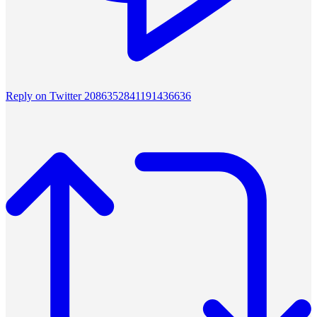
Reply on Twitter 2086352841191436636