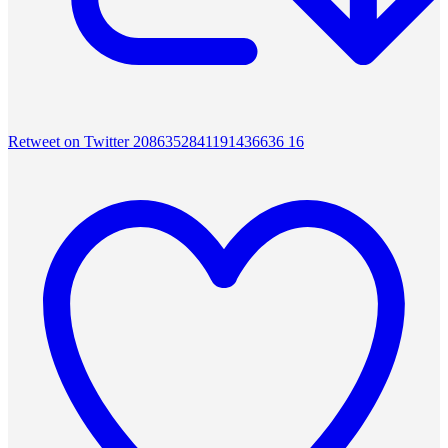
Retweet on Twitter 2086352841191436636
16