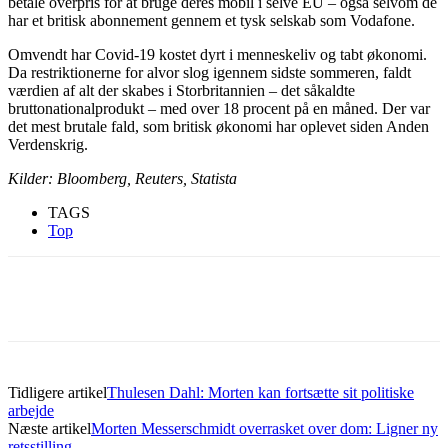
betale overpris for at bruge deres mobil i selve EU – også selvom de
har et britisk abonnement gennem et tysk selskab som Vodafone.
Omvendt har Covid-19 kostet dyrt i menneskeliv og tabt økonomi.
Da restriktionerne for alvor slog igennem sidste sommeren, faldt
værdien af alt der skabes i Storbritannien – det såkaldte
bruttonationalprodukt – med over 18 procent på en måned. Der var
det mest brutale fald, som britisk økonomi har oplevet siden Anden
Verdenskrig.
Kilder: Bloomberg, Reuters, Statista
TAGS
Top
Tidligere artikel
Thulesen Dahl: Morten kan fortsætte sit politiske
arbejde
Næste artikel
Morten Messerschmidt overrasket over dom: Ligner ny
retsstilling