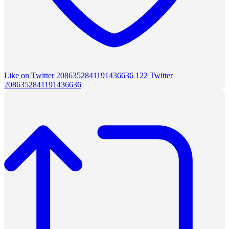
Like on Twitter 2086352841191436636
122
Twitter
2086352841191436636