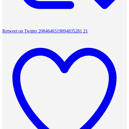
Retweet on Twitter 2084646519894835281
21