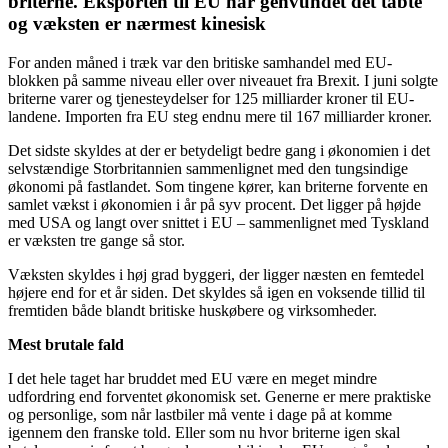
briterne. Eksporten til EU har genvundet det tabte
og væksten er nærmest kinesisk
For anden måned i træk var den britiske samhandel med EU-
blokken på samme niveau eller over niveauet fra Brexit. I juni solgte
briterne varer og tjenesteydelser for 125 milliarder kroner til EU-
landene. Importen fra EU steg endnu mere til 167 milliarder kroner.
Det sidste skyldes at der er betydeligt bedre gang i økonomien i det
selvstændige Storbritannien sammenlignet med den tungsindige
økonomi på fastlandet. Som tingene kører, kan briterne forvente en
samlet vækst i økonomien i år på syv procent. Det ligger på højde
med USA og langt over snittet i EU – sammenlignet med Tyskland
er væksten tre gange så stor.
Væksten skyldes i høj grad byggeri, der ligger næsten en femtedel
højere end for et år siden. Det skyldes så igen en voksende tillid til
fremtiden både blandt britiske huskøbere og virksomheder.
Mest brutale fald
I det hele taget har bruddet med EU være en meget mindre
udfordring end forventet økonomisk set. Generne er mere praktiske
og personlige, som når lastbiler må vente i dage på at komme
igennem den franske told. Eller som nu hvor briterne igen skal