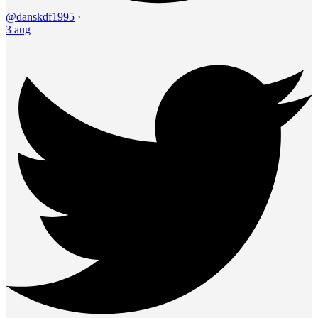
@danskdf1995
·
3 aug