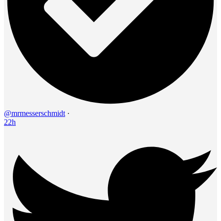
@mrmesserschmidt
·
22h