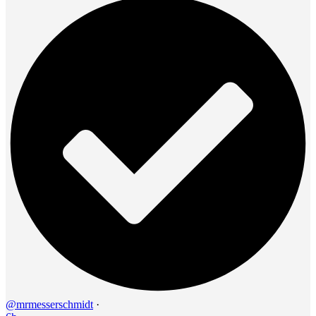
@mrmesserschmidt
·