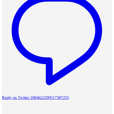
Reply on Twitter 2084622299517387255