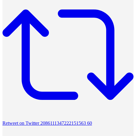
Retweet on Twitter 2086111347222151563
60