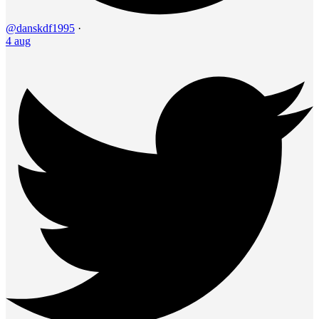
@danskdf1995
·
4 aug