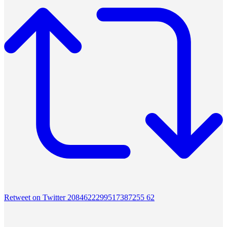
Retweet on Twitter 2084622299517387255
62