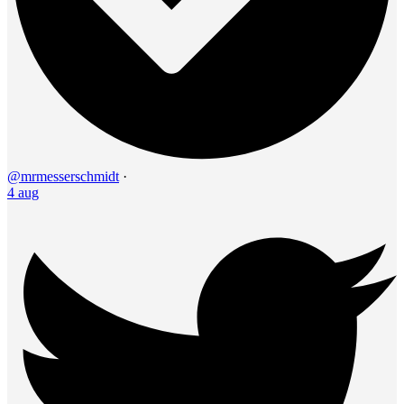
@mrmesserschmidt
·
4 aug