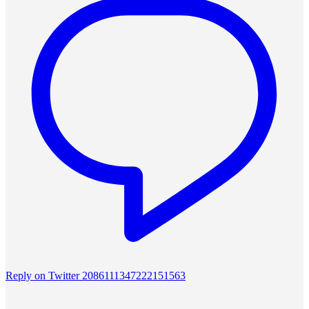
Reply on Twitter 2086111347222151563