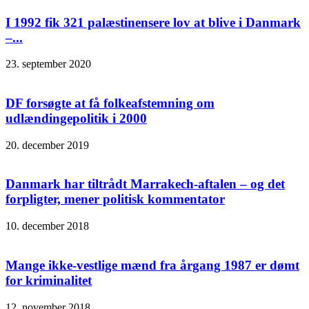
I 1992 fik 321 palæstinensere lov at blive i Danmark
–...
23. september 2020
DF forsøgte at få folkeafstemning om
udlændingepolitik i 2000
20. december 2019
Danmark har tiltrådt Marrakech-aftalen – og det
forpligter, mener politisk kommentator
10. december 2018
Mange ikke-vestlige mænd fra årgang 1987 er dømt
for kriminalitet
12. november 2018