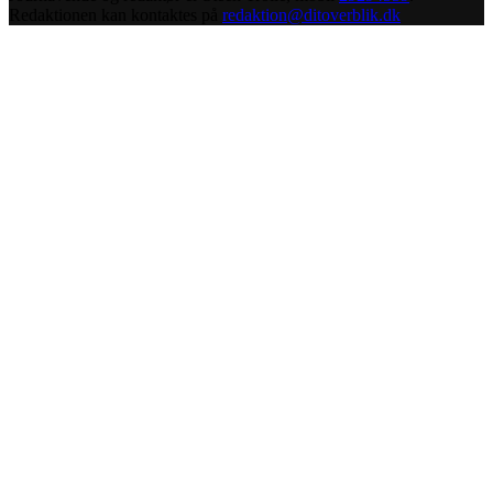
Redaktionen kan kontaktes på
redaktion@ditoverblik.dk