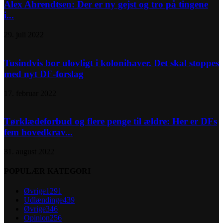
Alex Ahrendtsen: Der er ny gejst og tro på tingene
i...
29. juli 2022
Tusindvis bor ulovligt i kolonihaver. Det skal stoppes
med nyt DF-forslag
17. februar 2022
Tørklædeforbud og flere penge til ældre: Her er DFs
fem hovedkrav...
31. august 2022
POPULÆR KATEGORI
Øvrige
1291
Udlændinge
439
Øvrige
346
Opinion
256