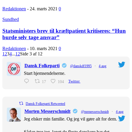
Redaktionen
-
24. marts 2021
0
Sundhed
Statsministers brev til kræftpatient kritiseres: “Hun
burde selv tage ansvar”
Redaktionen
-
10. marts 2021
0
1
2
3
4
...
12
Side 3 af 12
Dansk Folkeparti
@danskdf1995
·
4 aug
Start hjemsendelserne.
17
104
Twitter
Dansk Folkeparti Retweeted
Morten Messerschmidt
@mrmesserschmidt
·
4 aug
Jeg elsker min familie. Og jeg vil gøre alt for dem.
Sådan tror jeg, langt de fleste danskere har det.