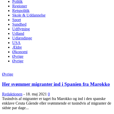
Politik
Regioner
Retspolitik
Skole & Uddannelse
Sport
Sundhed
Udflytning
Udland
Udlændinge
USA
Ældre
Økonomi
Øvrige
Øvrige
Øvrige
Her svømmer migranter ind i Spanien fra Marokko
Redaktionen
-
18. maj 2021
0
Tusindvis af migranter er taget fra Marokko og ind i den spanske
enklave Ceuta Gående eller svømmende er tusindvis af migranter de
sidste par dage...