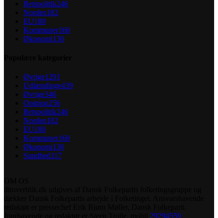
Retspolitik
246
Norden
182
EU
180
Kommuner
160
Økonomi
130
Populære kategorier
Øvrige
1291
Udlændinge
439
Øvrige
346
Opinion
256
Retspolitik
246
Norden
182
EU
180
Kommuner
160
Økonomi
130
Sundhed
117
OM OS
ditoverblik.dk udgives af Dansk Folkepartis folketingsgruppe og
dækker Dansk Folkepartis arbejde i Folketinget. Ansvarshavende
redaktør er pressechef Erik Bjørn Møller, Dansk Folkeparti.
Jourhavende og redaktør er Steen Trolle, mobil
29294559
.