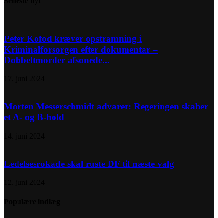
Seneste nyt
Peter Kofod kræver opstramning i
Kriminalforsorgen efter dokumentar –
Dobbeltmorder afsonede...
17. juni 2024
Morten Messerschmidt advarer: Regeringen skaber
et A- og B-hold
14. juni 2024
Ledelsesrokade skal ruste DF til næste valg
12. juni 2024
Populære indlæg