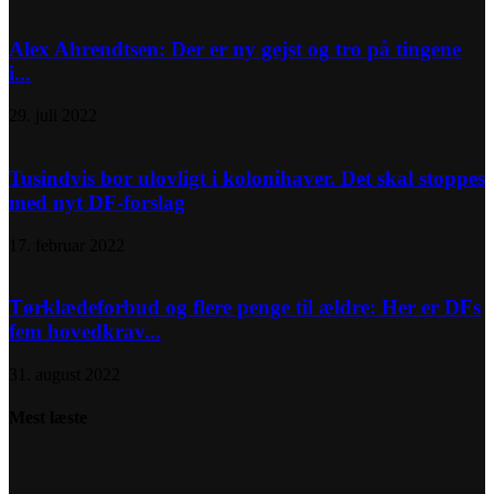
Alex Ahrendtsen: Der er ny gejst og tro på tingene
i...
29. juli 2022
Tusindvis bor ulovligt i kolonihaver. Det skal stoppes
med nyt DF-forslag
17. februar 2022
Tørklædeforbud og flere penge til ældre: Her er DFs
fem hovedkrav...
31. august 2022
Mest læste