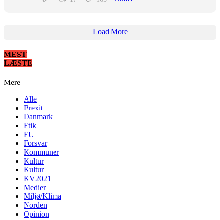
Load More
MEST
LÆSTE
Mere
Alle
Brexit
Danmark
Etik
EU
Forsvar
Kommuner
Kultur
Kultur
KV2021
Medier
Miljø/Klima
Norden
Opinion