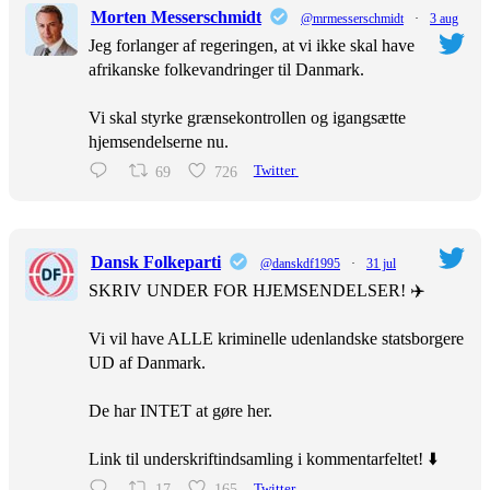
Morten Messerschmidt
@mrmesserschmidt
·
3 aug
Jeg forlanger af regeringen, at vi ikke skal have
afrikanske folkevandringer til Danmark.
Vi skal styrke grænsekontrollen og igangsætte
hjemsendelserne nu.
69
726
Twitter
Dansk Folkeparti
@danskdf1995
·
31 jul
SKRIV UNDER FOR HJEMSENDELSER! ✈️
Vi vil have ALLE kriminelle udenlandske statsborgere
UD af Danmark.
De har INTET at gøre her.
Link til underskriftindsamling i kommentarfeltet! ⬇️
17
165
Twitter