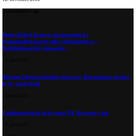
Redaktørens valg
Peter Kofod kræver opstramning i
Kriminalforsorgen efter dokumentar –
Dobbeltmorder afsonede...
17. juni 2024
Morten Messerschmidt advarer: Regeringen skaber
et A- og B-hold
14. juni 2024
Ledelsesrokade skal ruste DF til næste valg
12. juni 2024