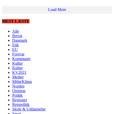
Load More
MEST LÆSTE
Alle
Brexit
Danmark
Etik
EU
Forsvar
Kommuner
Kultur
Kultur
KV2021
Medier
Miljø/Klima
Norden
Opinion
Politik
Regioner
Retspolitik
Skole & Uddannelse
Sport