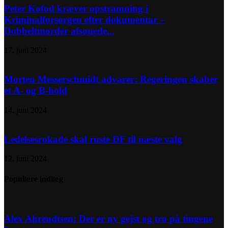
Peter Kofod kræver opstramning i
Kriminalforsorgen efter dokumentar –
Dobbeltmorder afsonede...
17. juni 2024
Morten Messerschmidt advarer: Regeringen skaber
et A- og B-hold
14. juni 2024
Ledelsesrokade skal ruste DF til næste valg
12. juni 2024
Populære indlæg
Alex Ahrendtsen: Der er ny gejst og tro på tingene