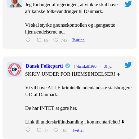
Jeg forlanger af regeringen, at vi ikke skal have
afrikanske folkevandringer til Danmark.
Vi skal styrke grænsekontrollen og igangsætte
hjemsendelserne nu.
69
742
Twitter
Dansk Folkeparti
@danskdf1995
·
31 jul
SKRIV UNDER FOR HJEMSENDELSER! ✈️
Vi vil have ALLE kriminelle udenlandske statsborgere
UD af Danmark.
De har INTET at gøre her.
Link til underskriftindsamling i kommentarfeltet! ⬇️
17
165
Twitter