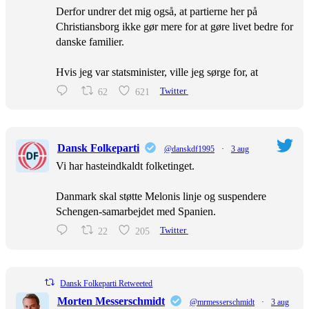
Derfor undrer det mig også, at partierne her på
Christiansborg ikke gør mere for at gøre livet bedre for
danske familier.
Hvis jeg var statsminister, ville jeg sørge for, at
62
621
Twitter
Dansk Folkeparti
@danskdf1995
·
3 aug
Vi har hasteindkaldt folketinget.
Danmark skal støtte Melonis linje og suspendere
Schengen-samarbejdet med Spanien.
22
205
Twitter
Dansk Folkeparti Retweeted
Morten Messerschmidt
@mrmesserschmidt
·
3 aug