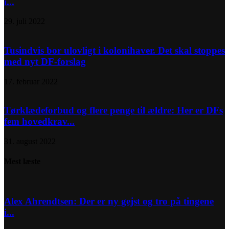
i...
29. juli 2022
Tusindvis bor ulovligt i kolonihaver. Det skal stoppes
med nyt DF-forslag
17. februar 2022
Tørklædeforbud og flere penge til ældre: Her er DFs
fem hovedkrav...
31. august 2022
Mest læste
Alex Ahrendtsen: Der er ny gejst og tro på tingene
i...