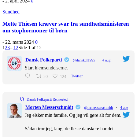
-
2. april 2024
0
Sundhed
Mette Thiesen kræver svar fra sundhedsministeren
om stophormoner til børn
-
22. marts 2024
0
1
2
3
...
12
Side 1 af 12
Dansk Folkeparti
@danskdf1995
·
4 aug
Start hjemsendelserne.
20
124
Twitter
Dansk Folkeparti Retweeted
Morten Messerschmidt
@mrmesserschmidt
·
4 aug
Jeg elsker min familie. Og jeg vil gøre alt for dem.
Sådan tror jeg, langt de fleste danskere har det.