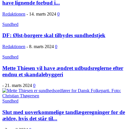
have lignende forbud i...
Redaktionen
-
14. marts 2024
0
Sundhed
DF: Ølst-borgere skal tilbydes sundhedstjek
Redaktionen
-
8. marts 2024
0
Sundhed
Mette Thiesen vil have ændret udbudsreglerne efter
endnu et skandalebyggeri
-
21. marts 2024
0
Sundhed
Slut med uoverkommelige tandlægeregninger for de
ældre, hvis det står til...