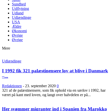
Sundhed
Udflytning
Udland
Udlændinge
USA
Ældre
Økonomi
Øvrige
Øvrige
Mere
Udlændinge
I 1992 fik 321 palæstinensere lov at blive i Danmark
–...
Redaktionen
-
23. september 2020
0
321 af de palæstinensere, som fik ophold via en særlov i 1992, har
været på kant med loven, og langt over halvdelen er på...
Her svømmer migranter ind i Spanien fra Marokko