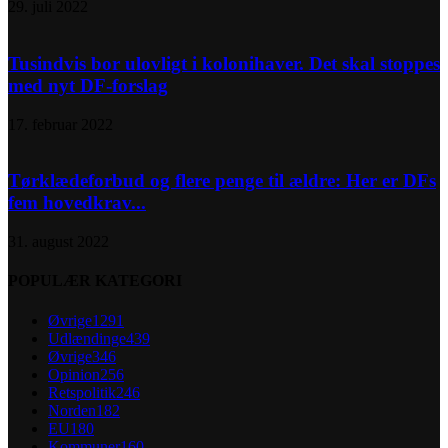
29. juli 2022
Tusindvis bor ulovligt i kolonihaver. Det skal stoppes
med nyt DF-forslag
17. februar 2022
Tørklædeforbud og flere penge til ældre: Her er DFs
fem hovedkrav...
31. august 2022
POPULÆR KATEGORI
Øvrige
1291
Udlændinge
439
Øvrige
346
Opinion
256
Retspolitik
246
Norden
182
EU
180
Kommuner
160