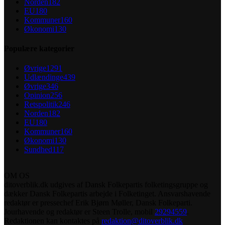
Norden
182
EU
180
Kommuner
160
Økonomi
130
Populære kategorier
Øvrige
1291
Udlændinge
439
Øvrige
346
Opinion
256
Retspolitik
246
Norden
182
EU
180
Kommuner
160
Økonomi
130
Sundhed
117
OM OS
ditoverblik.dk udgives af Dansk Folkepartis folketingsgruppe og
dækker Dansk Folkepartis arbejde i Folketinget. Ansvarshavende
redaktør er pressechef Erik Bjørn Møller, Dansk Folkeparti.
Jourhavende og redaktør er Steen Trolle, mobil
29294559
.
Redaktionen kan kontaktes på
redaktion@ditoverblik.dk