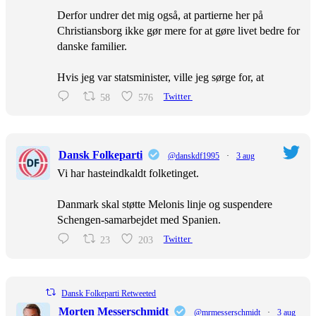
Derfor undrer det mig også, at partierne her på
Christiansborg ikke gør mere for at gøre livet bedre for
danske familier.
Hvis jeg var statsminister, ville jeg sørge for, at
58
576
Twitter
Dansk Folkeparti
@danskdf1995
·
3 aug
Vi har hasteindkaldt folketinget.
Danmark skal støtte Melonis linje og suspendere
Schengen-samarbejdet med Spanien.
23
203
Twitter
Dansk Folkeparti Retweeted
Morten Messerschmidt
@mrmesserschmidt
·
3 aug