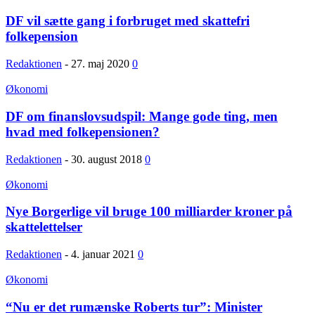
DF vil sætte gang i forbruget med skattefri
folkepension
Redaktionen
-
27. maj 2020
0
Økonomi
DF om finanslovsudspil: Mange gode ting, men
hvad med folkepensionen?
Redaktionen
-
30. august 2018
0
Økonomi
Nye Borgerlige vil bruge 100 milliarder kroner på
skattelettelser
Redaktionen
-
4. januar 2021
0
Økonomi
“Nu er det rumænske Roberts tur”: Minister