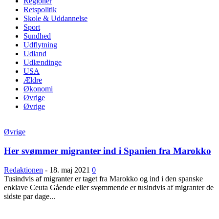
Regioner
Retspolitik
Skole & Uddannelse
Sport
Sundhed
Udflytning
Udland
Udlændinge
USA
Ældre
Økonomi
Øvrige
Øvrige
Øvrige
Her svømmer migranter ind i Spanien fra Marokko
Redaktionen
-
18. maj 2021
0
Tusindvis af migranter er taget fra Marokko og ind i den spanske
enklave Ceuta Gående eller svømmende er tusindvis af migranter de
sidste par dage...