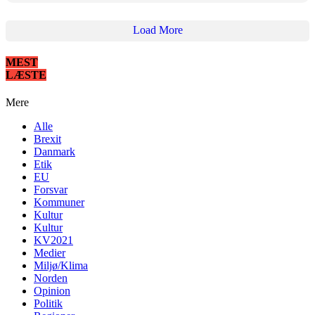
Load More
MEST
LÆSTE
Mere
Alle
Brexit
Danmark
Etik
EU
Forsvar
Kommuner
Kultur
Kultur
KV2021
Medier
Miljø/Klima
Norden
Opinion
Politik