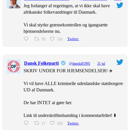
Jeg forlanger af regeringen, at vi ikke skal have
afrikanske folkevandringer til Danmark.
Vi skal styrke grænsekontrollen og igangsætte
hjemsendelserne nu.
70
741
Twitter
Dansk Folkeparti
@danskdf1995
·
31 jul
SKRIV UNDER FOR HJEMSENDELSER! ✈️
Vi vil have ALLE kriminelle udenlandske statsborgere
UD af Danmark.
De har INTET at gøre her.
Link til underskriftindsamling i kommentarfeltet! ⬇️
17
165
Twitter