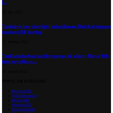
i...
29. juli 2022
Tusindvis bor ulovligt i kolonihaver. Det skal stoppes
med nyt DF-forslag
17. februar 2022
Tørklædeforbud og flere penge til ældre: Her er DFs
fem hovedkrav...
31. august 2022
POPULÆR KATEGORI
Øvrige
1291
Udlændinge
439
Øvrige
346
Opinion
256
Retspolitik
246