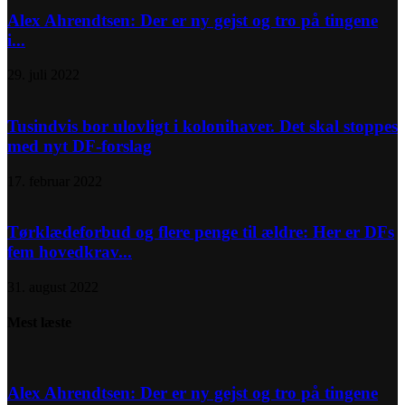
Alex Ahrendtsen: Der er ny gejst og tro på tingene
i...
29. juli 2022
Tusindvis bor ulovligt i kolonihaver. Det skal stoppes
med nyt DF-forslag
17. februar 2022
Tørklædeforbud og flere penge til ældre: Her er DFs
fem hovedkrav...
31. august 2022
Mest læste
Alex Ahrendtsen: Der er ny gejst og tro på tingene