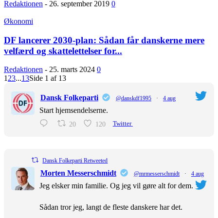
Redaktionen
-
26. september 2019
0
Økonomi
DF lancerer 2030-plan: Sådan får danskerne mere
velfærd og skattelettelser for...
Redaktionen
-
25. marts 2024
0
1
2
3
...
13
Side 1 af 13
Dansk Folkeparti
@danskdf1995
·
4 aug
Start hjemsendelserne.
20
120
Twitter
Dansk Folkeparti Retweeted
Morten Messerschmidt
@mrmesserschmidt
·
4 aug
Jeg elsker min familie. Og jeg vil gøre alt for dem.
Sådan tror jeg, langt de fleste danskere har det.