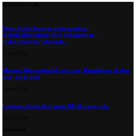
Redaktørens valg
Peter Kofod kræver opstramning i
Kriminalforsorgen efter dokumentar –
Dobbeltmorder afsonede...
17. juni 2024
Morten Messerschmidt advarer: Regeringen skaber
et A- og B-hold
14. juni 2024
Ledelsesrokade skal ruste DF til næste valg
12. juni 2024
Seneste nyt