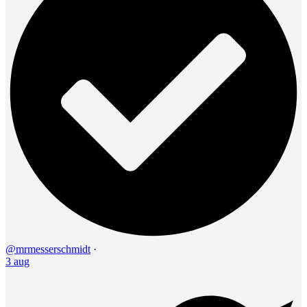
@mrmesserschmidt
·
3 aug