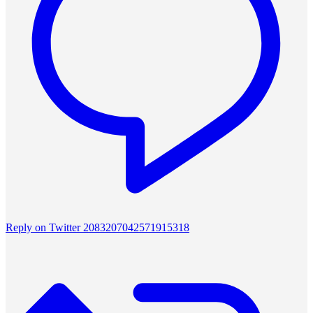
Reply on Twitter 2083207042571915318