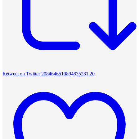
Retweet on Twitter 2084646519894835281
20