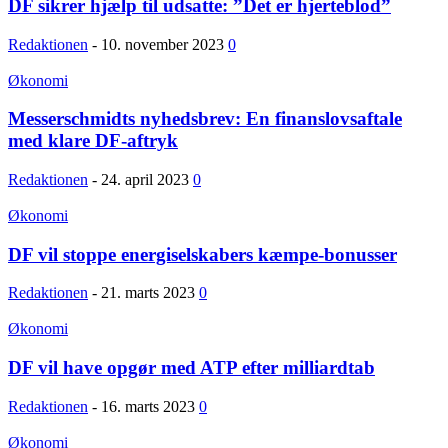
DF sikrer hjælp til udsatte: ”Det er hjerteblod”
Redaktionen
-
10. november 2023
0
Økonomi
Messerschmidts nyhedsbrev: En finanslovsaftale
med klare DF-aftryk
Redaktionen
-
24. april 2023
0
Økonomi
DF vil stoppe energiselskabers kæmpe-bonusser
Redaktionen
-
21. marts 2023
0
Økonomi
DF vil have opgør med ATP efter milliardtab
Redaktionen
-
16. marts 2023
0
Økonomi