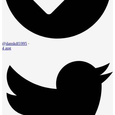
@danskdf1995
·
4 aug