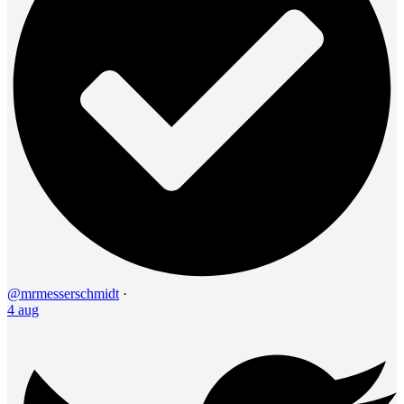
@mrmesserschmidt
·
4 aug