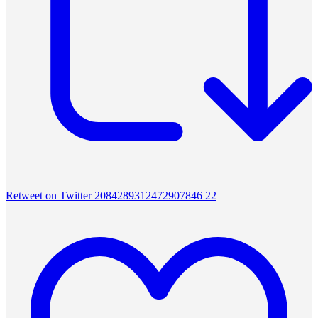
Retweet on Twitter 2084289312472907846
22