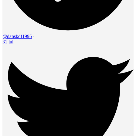
@danskdf1995
·
31 jul