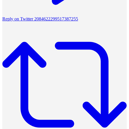
Reply on Twitter 2084622299517387255