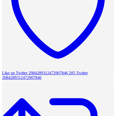
Like on Twitter 2084289312472907846
205
Twitter
2084289312472907846