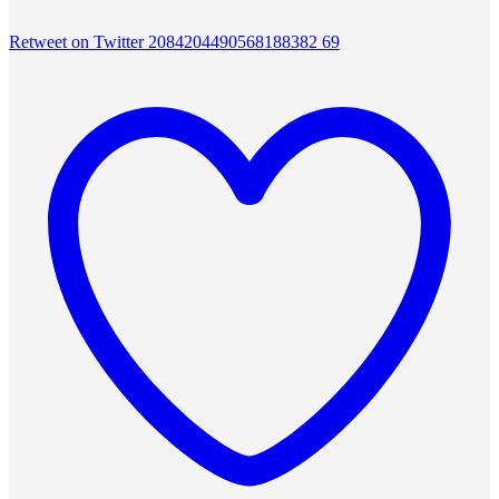
Retweet on Twitter 2084204490568188382
69