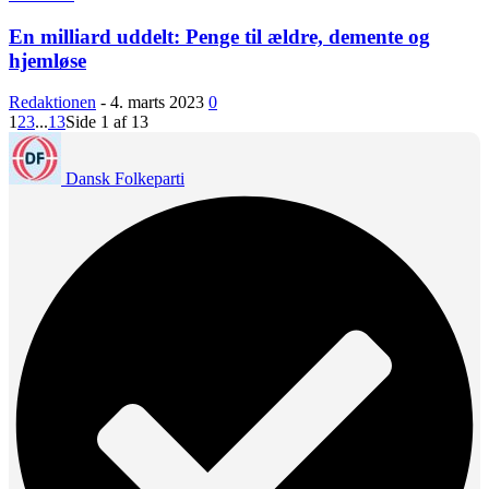
En milliard uddelt: Penge til ældre, demente og
hjemløse
Redaktionen
-
4. marts 2023
0
1
2
3
...
13
Side 1 af 13
Dansk Folkeparti