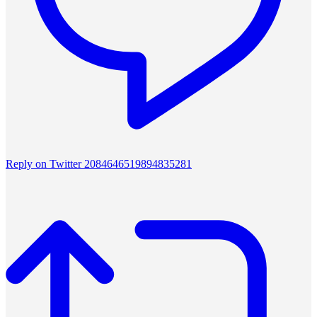
Reply on Twitter 2084646519894835281