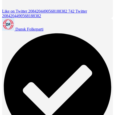
Like on Twitter 2084204490568188382
742
Twitter
2084204490568188382
Dansk Folkeparti