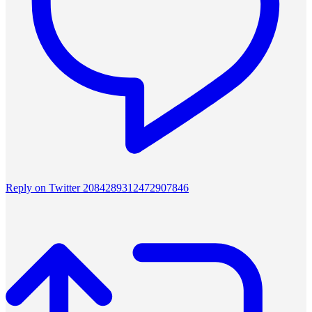
Reply on Twitter 2084289312472907846