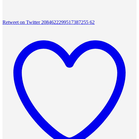
Retweet on Twitter 2084622299517387255
62