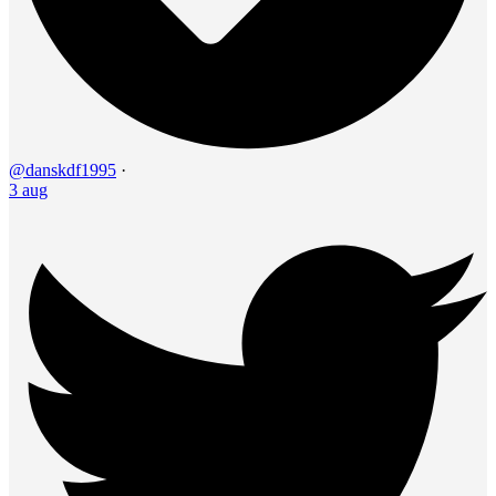
@danskdf1995
·
3 aug