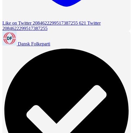
Like on Twitter 2084622299517387255
621
Twitter
2084622299517387255
Dansk Folkeparti