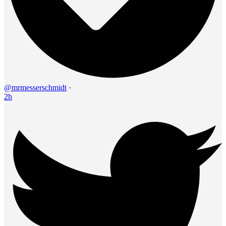
@mrmesserschmidt
·
2h