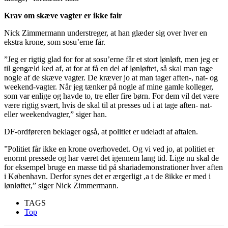
Krav om skæve vagter er ikke fair
Nick Zimmermann understreger, at han glæder sig over hver en
ekstra krone, som sosu’erne får.
”Jeg er rigtig glad for for at sosu’erne får et stort lønløft, men jeg er
til gengæld ked af, at for at få en del af lønløftet, så skal man tage
nogle af de skæve vagter. De kræver jo at man tager aften-, nat- og
weekend-vagter. Når jeg tænker på nogle af mine gamle kolleger,
som var enlige og havde to, tre eller fire børn. For dem vil det være
være rigtig svært, hvis de skal til at presses ud i at tage aften- nat-
eller weekendvagter,” siger han.
DF-ordføreren beklager også, at politiet er udeladt af aftalen.
”Politiet får ikke en krone overhovedet. Og vi ved jo, at politiet er
enormt pressede og har været det igennem lang tid. Lige nu skal de
for eksempel bruge en masse tid på shariademonstrationer hver aften
i København. Derfor synes det er ærgerligt ,a t de 8ikke er med i
lønløftet,” siger Nick Zimmermann.
TAGS
Top