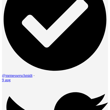
@mrmesserschmidt
·
9 aug