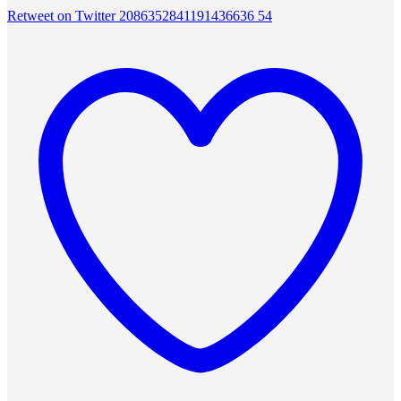
Retweet on Twitter 2086352841191436636
54