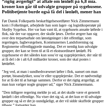
”rigtig ærgerligt” at aftale om lønløft på 6,8 mia.
kroner kun går til udvalgte grupper på sygehusene.
Politibetjente burde også få del i lønløft, mener han
Før Dansk Folkepartis beskæftigelsesordfører Nick Zimmermann
kom i Folketinget, arbejdede han som lager- og logistikoperatør på
Skejby Sygehus. Her var han vant til, at sygehusets ansatte løftede i
flok, når der var opgaver, der skulle løses. Derfor ærgrer han sig
over den trepartsaftale om lønstigninger i det offentlige, som
regeringen, fagbevægelsen, Kommunernes Landsforening og
Regionerne offentliggjorde mandag. Det er nemlig kun udvalgte
grupper, der kan se frem til at få et ekstraordinært lønløft. På
sygehusene er det således kun sosu’er og sygeplejersker, der står til
at få del i de i alt 6,8 milliarder kroner, som der skal postes i
lønløftet.
”Jeg ved, at man i sundhedsvæsenet løfter i flok, uanset om man
portør, bioanalytiker, sosu’er eller sygeplejerske. Det er nødvendigt
for at få det til at hænge sammen. Derfor er det rigtig ærgerligt, at
man kun vælger nogle grupper ud,” siger Nick Zimmermann.
”Den tidligere regering meldte jo ud, at det skulle være et generelt
lønløft i det offentlige. Nu viser det sig så, at det kun er til udvalgte
grupper og så er det jo uundgåeligt, at der vil sidde skuffede grupper
tilbage,” fortsætter han.