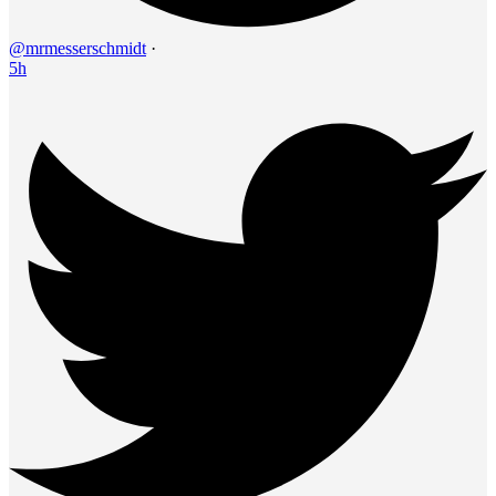
@mrmesserschmidt
·
5h