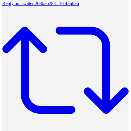
Reply on Twitter 2086352841191436636