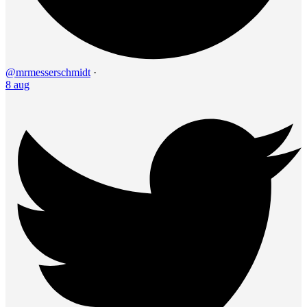
@mrmesserschmidt
·
8 aug