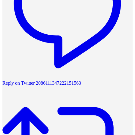
Reply on Twitter 2086111347222151563