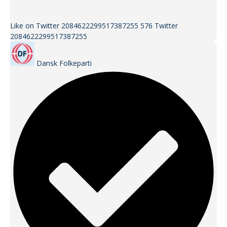
Like on Twitter 2084622299517387255
576
Twitter
2084622299517387255
Dansk Folkeparti