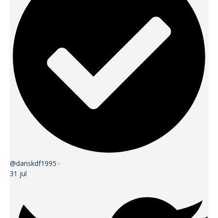
@danskdf1995
·
31 jul