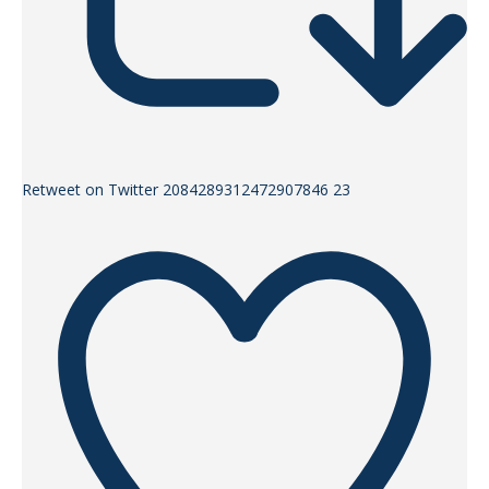
Retweet on Twitter 2084289312472907846
23