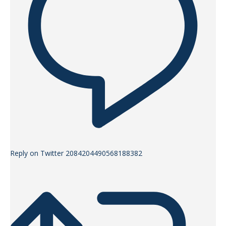
Reply on Twitter 2084204490568188382