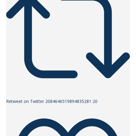
Retweet on Twitter 2084646519894835281
20