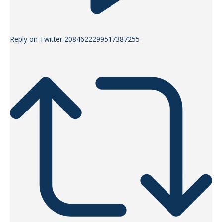
Reply on Twitter 2084622299517387255