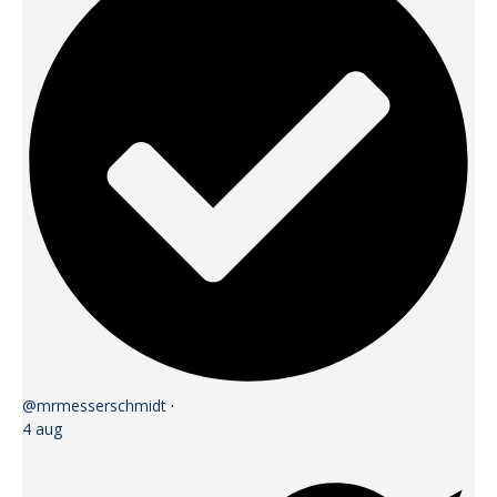
@mrmesserschmidt
·
4 aug