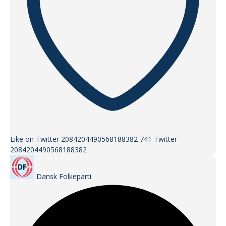
Like on Twitter 2084204490568188382
741
Twitter
2084204490568188382
Dansk Folkeparti