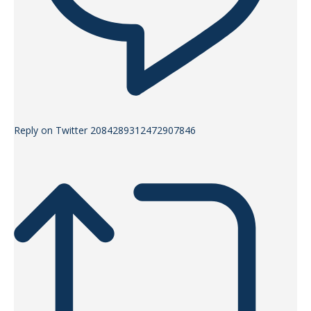
Reply on Twitter 2084289312472907846