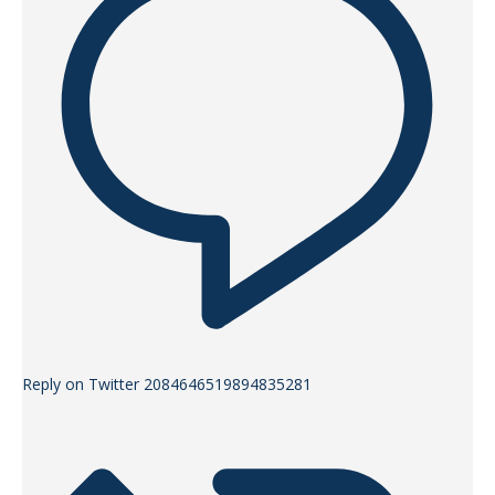
Reply on Twitter 2084646519894835281