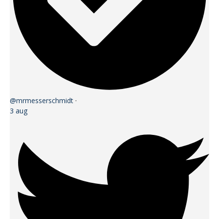
@mrmesserschmidt
·
3 aug