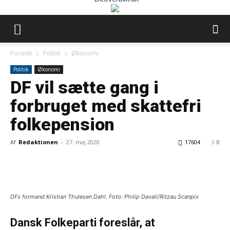
Forside
Politik
Økonomi
Politik
Økonomi
DF vil sætte gang i
forbruget med skattefri
folkepension
Af
Redaktionen
-
27. maj 2020
17604
0
DFs formand Kristian Thulesen Dahl. Foto: Philip Davali/Ritzau Scanpix
Dansk Folkeparti foreslår, at