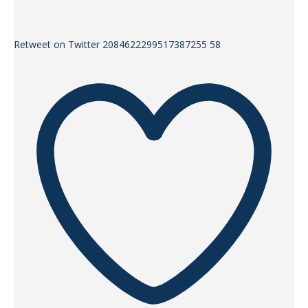
Retweet on Twitter 2084622299517387255
58