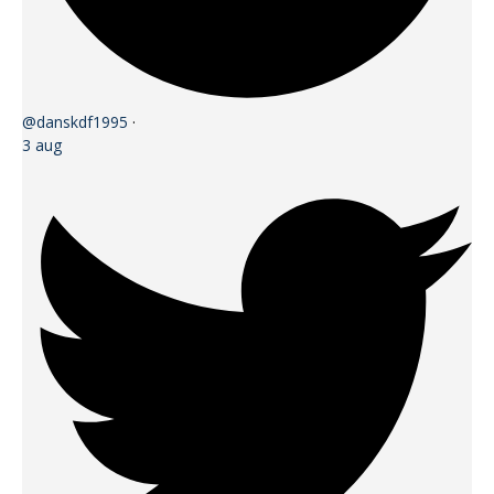
@danskdf1995
·
3 aug