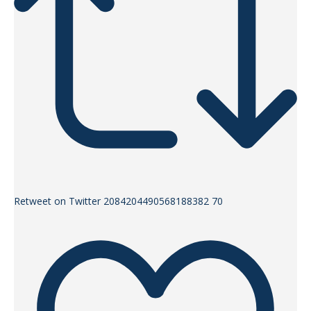
Retweet on Twitter 2084204490568188382
70