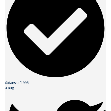
@danskdf1995
·
4 aug