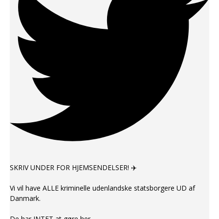
SKRIV UNDER FOR HJEMSENDELSER! ✈️
Vi vil have ALLE kriminelle udenlandske statsborgere UD af
Danmark.
De har INTET at gøre her.