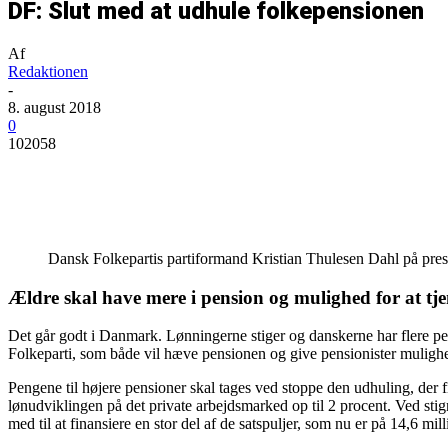
DF: Slut med at udhule folkepensionen
Af
Redaktionen
-
8. august 2018
0
102058
Del
Dansk Folkepartis partiformand Kristian Thulesen Dahl på pr
Ældre skal have mere i pension og mulighed for at tje
Det går godt i Danmark. Lønningerne stiger og danskerne har flere p
Folkeparti, som både vil hæve pensionen og give pensionister mulighed
Pengene til højere pensioner skal tages ved stoppe den udhuling, der f
lønudviklingen på det private arbejdsmarked op til 2 procent. Ved stigni
med til at finansiere en stor del af de satspuljer, som nu er på 14,6 mil