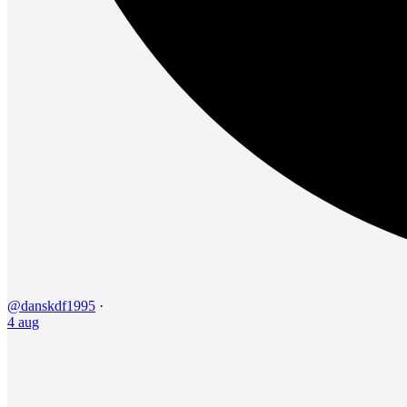
@danskdf1995
·
4 aug