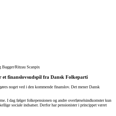
ng Bagger/Ritzau Scanpix
r et finanslovsudspil fra Dansk Folkeparti
r gøres noget ved i den kommende finanslov. Det mener Dansk
lerne. I dag følger folkepensionen og andre overførselsindkomster kun
kellige sociale indsatser. Derfor har pensionister i princippet været