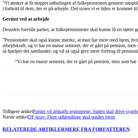
”Vi ønsker at få stoppet udhulingen af folkepensionen gennem satspulj
i forhold til dem, der er på arbejde. Det synes vi er tiden er komme
Gevinst ved at arbejde
Desuden foreslår partiet, at folkepensionister skal kunne få en større g
”Pensionister skal også kunne mærke, at man har mere med hjem, hvis
arbejdskraft, og vi har en masse seniorer, der er gået på pension, men 
så hjælper det samfundet, og vil så også give mere forbrug til pensio
“Vi har en masse seniorer, der er gået på pension, men som har 
Del
Tidligere artikel
Partier vil afskaffe regionerne: Staten skal drive syge
Næste artikel
DF-krav: Flere udlændinge skal sendes hjem
RELATEREDE ARTIKLER
MERE FRA FORFATTEREN