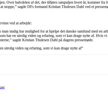
en. Over halvdelen af det, der tilføres satspuljen hvert år, kommer fra
t til at stoppe,” sagde DFs formand Kristian Thulesen Dahl ved et pres
evinst ved at arbejde:
 man stadig har mulighed for at hjælpe det danske samfund med en arb
som har en utrolig viden og erfaring, som vi kan drage nytte af. Hvis vi
nisterne,” sagde Kristian Thulesen Dahl på dagens pressemøde.
en utrolig viden og erfaring, som vi kan drage nytte af”
huse