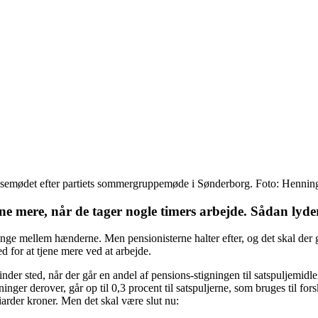
essemødet efter partiets sommergruppemøde i Sønderborg. Foto: Henni
ne mere, når de tager nogle timers arbejde. Sådan lyde
enge mellem hænderne. Men pensionisterne halter efter, og det skal de
 for at tjene mere ved at arbejde.
inder sted, når der går en andel af pensions-stigningen til satspuljemid
nger derover, går op til 0,3 procent til satspuljerne, som bruges til fors
liarder kroner. Men det skal være slut nu: