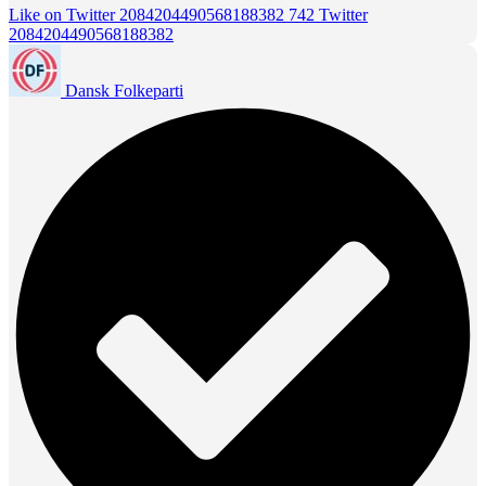
Like on Twitter 2084204490568188382
742
Twitter
2084204490568188382
Dansk Folkeparti