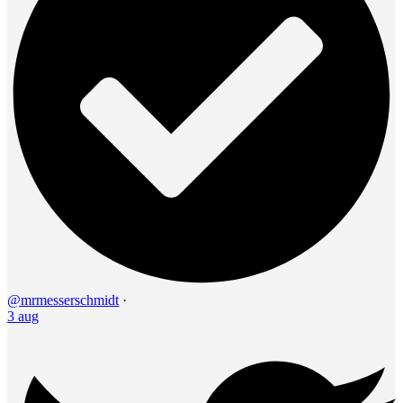
@mrmesserschmidt
·
3 aug