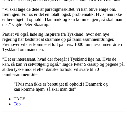
”Vi skal tage de dele af paradigmeskiftet, vi kan blive enige om,
frem igen. For os er det en totalt logisk problematik: Hvis man ikke
er berettiget til ophold i Danmark og kan komme hjem, så skal man
det,” sagde Peter Skaarup.
Partiet vil også lade sig inspirere fra Tyskland, hvor den nye
regering har besluttet at stramme op på familiesammenføringer.
Fremover vil der komme et loft på max. 1000 familiesammenførte i
Tyskland om måneden.
”Det er interessant, hvad der foregår i Tyskland lige nu. Hvis de
kan, så kan vi selvfølgelig også,” sagde Peter Skaarup og pegede på,
at den tyske model efter danske forhold vil svare til 70
familiesammenførte.
“Hvis man ikke er berettiget til ophold i Danmark og
kan komme hjem, så skal man det”
TAGS
Top