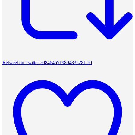
Retweet on Twitter 2084646519894835281
20