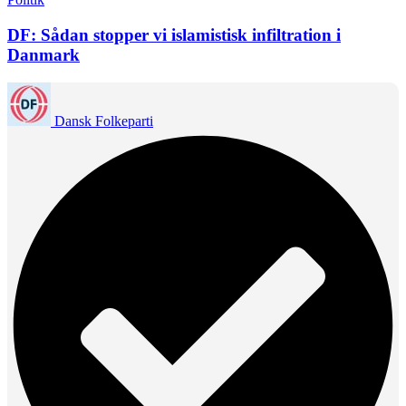
DF: Sådan stopper vi islamistisk infiltration i
Danmark
Dansk Folkeparti