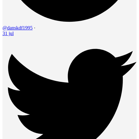
@danskdf1995
·
31 jul