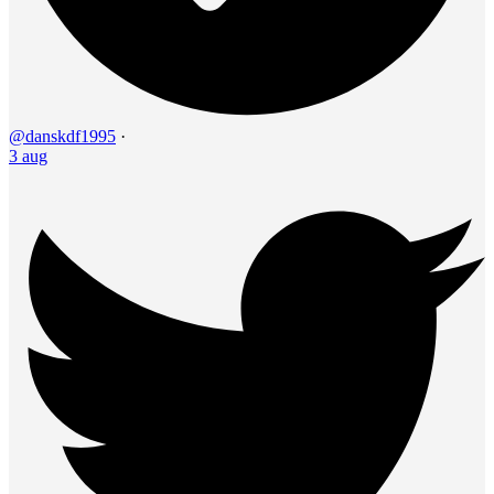
@danskdf1995
·
3 aug