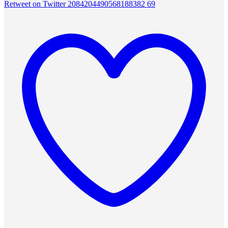
Retweet on Twitter 2084204490568188382
69