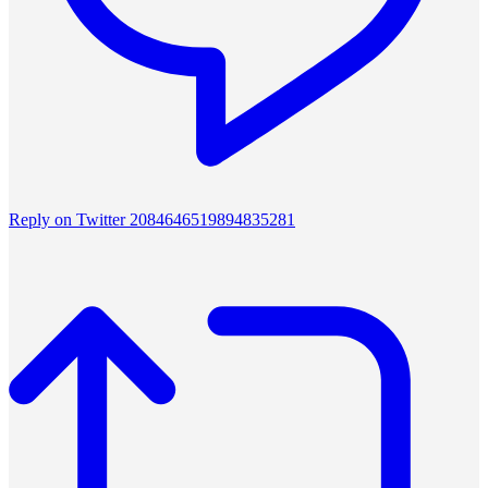
Reply on Twitter 2084646519894835281