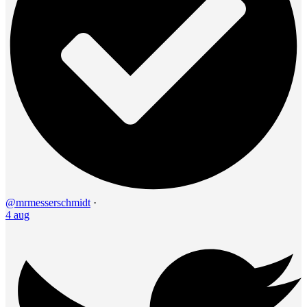
@mrmesserschmidt
·
4 aug