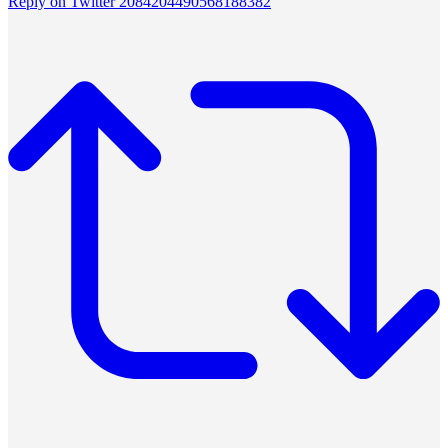
Reply on Twitter 2084204490568188382