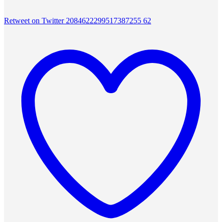
Retweet on Twitter 2084622299517387255
62