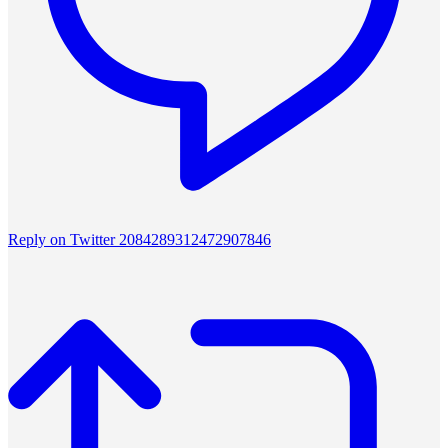
Reply on Twitter 2084289312472907846