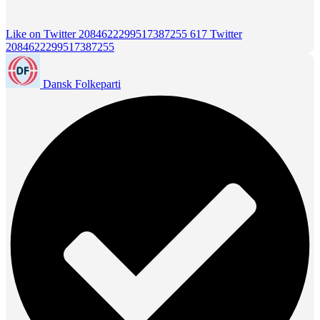
Like on Twitter 2084622299517387255
617
Twitter
2084622299517387255
Dansk Folkeparti