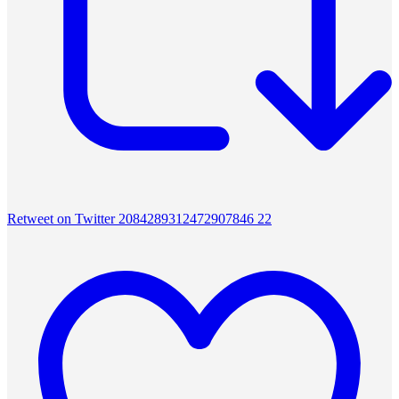
Retweet on Twitter 2084289312472907846
22