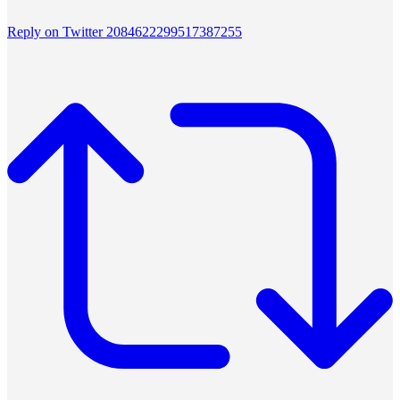
Reply on Twitter 2084622299517387255