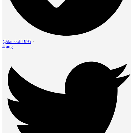
@danskdf1995
·
4 aug