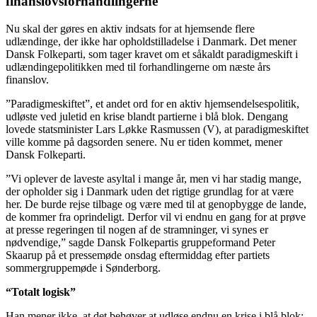
finanslovsforhandlingerne
Nu skal der gøres en aktiv indsats for at hjemsende flere
udlændinge, der ikke har opholdstilladelse i Danmark. Det mener
Dansk Folkeparti, som tager kravet om et såkaldt paradigmeskift i
udlændingepolitikken med til forhandlingerne om næste års
finanslov.
”Paradigmeskiftet”, et andet ord for en aktiv hjemsendelsespolitik,
udløste ved juletid en krise blandt partierne i blå blok. Dengang
lovede statsminister Lars Løkke Rasmussen (V), at paradigmeskiftet
ville komme på dagsorden senere. Nu er tiden kommet, mener
Dansk Folkeparti.
”Vi oplever de laveste asyltal i mange år, men vi har stadig mange,
der opholder sig i Danmark uden det rigtige grundlag for at være
her. De burde rejse tilbage og være med til at genopbygge de lande,
de kommer fra oprindeligt. Derfor vil vi endnu en gang for at prøve
at presse regeringen til nogen af de stramninger, vi synes er
nødvendige,” sagde Dansk Folkepartis gruppeformand Peter
Skaarup på et pressemøde onsdag eftermiddag efter partiets
sommergruppemøde i Sønderborg.
“Totalt logisk”
Han mener ikke, at det behøver at udløse endnu en krise i blå blok: