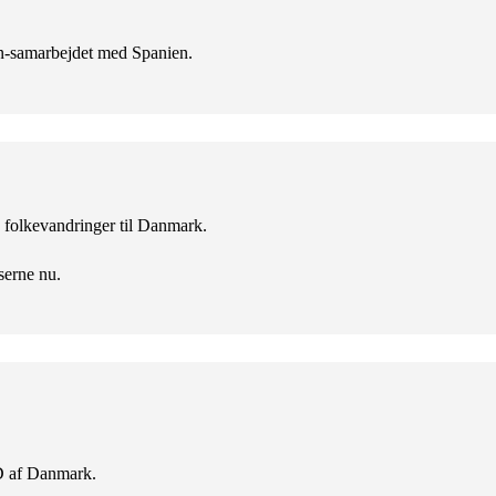
en-samarbejdet med Spanien.
ke folkevandringer til Danmark.
serne nu.
D af Danmark.