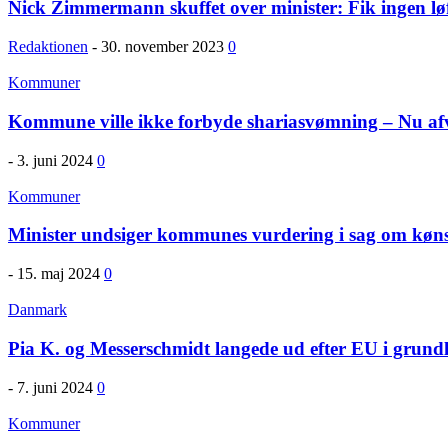
Nick Zimmermann skuffet over minister: Fik ingen løft
Redaktionen
-
30. november 2023
0
Kommuner
Kommune ville ikke forbyde shariasvømning – Nu afvi
-
3. juni 2024
0
Kommuner
Minister undsiger kommunes vurdering i sag om køn
-
15. maj 2024
0
Danmark
Pia K. og Messerschmidt langede ud efter EU i grundl
-
7. juni 2024
0
Kommuner