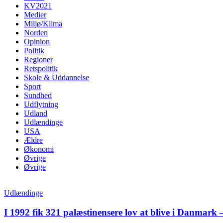
KV2021
Medier
Miljø/Klima
Norden
Opinion
Politik
Regioner
Retspolitik
Skole & Uddannelse
Sport
Sundhed
Udflytning
Udland
Udlændinge
USA
Ældre
Økonomi
Øvrige
Øvrige
Udlændinge
I 1992 fik 321 palæstinensere lov at blive i Danmark –