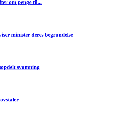
er om penge til...
ser minister deres begrundelse
sopdelt svømning
ovstaler