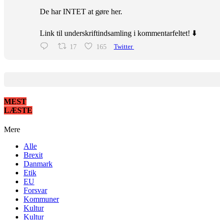
De har INTET at gøre her.
Link til underskriftindsamling i kommentarfeltet! ⬇️
17
165
Twitter
MEST
LÆSTE
Mere
Alle
Brexit
Danmark
Etik
EU
Forsvar
Kommuner
Kultur
Kultur