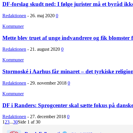
DF-forslag skudt ned: I følge jurister må et byråd ikke 
Redaktionen
-
26. maj 2020
0
Kommuner
Mette blev truet af unge indvandrere og fik blomster f
Redaktionen
-
21. august 2020
0
Kommuner
Stormoské i Aarhus får minaret – det tyrkiske religio
Redaktionen
-
29. november 2018
0
Kommuner
DF i Randers: Sprogcenter skal sætte fokus på dansk
Redaktionen
-
27. december 2018
0
1
2
3
...
30
Side 1 af 30