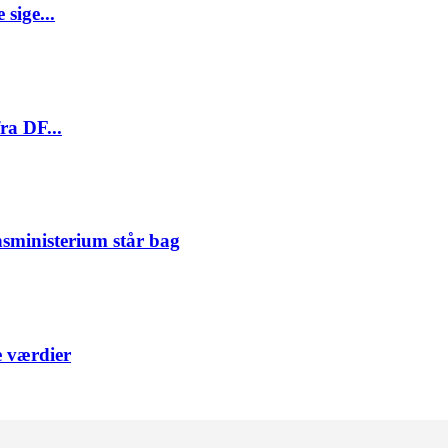
sige...
ra DF...
nsministerium står bag
e værdier