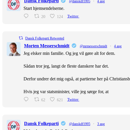
Dansk Folkeparti
@danskdf1995
·
4 aug
Start hjemsendelserne.
20
124
Twitter
Dansk Folkeparti Retweeted
Morten Messerschmidt
@mrmesserschmidt
·
4 aug
Jeg elsker min familie. Og jeg vil gøre alt for dem.
Sådan tror jeg, langt de fleste danskere har det.
Derfor undrer det mig også, at partierne her på Christiansb
Hvis jeg var statsminister, ville jeg sørge for, at
62
621
Twitter
Dansk Folkeparti
@danskdf1995
·
3 aug