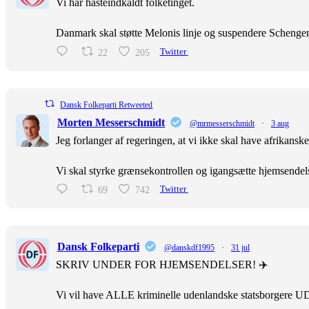
Vi har hasteindkaldt folketinget.
Danmark skal støtte Melonis linje og suspendere Scheng
22
205
Twitter
Dansk Folkeparti Retweeted
Morten Messerschmidt
@mrmesserschmidt
·
3 aug
Jeg forlanger af regeringen, at vi ikke skal have afrikans
Vi skal styrke grænsekontrollen og igangsætte hjemsendel
69
742
Twitter
Dansk Folkeparti
@danskdf1995
·
31 jul
SKRIV UNDER FOR HJEMSENDELSER! ✈️
Vi vil have ALLE kriminelle udenlandske statsborgere U