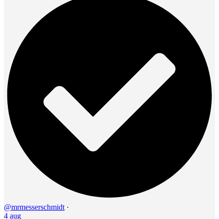
@mrmesserschmidt
·
4 aug