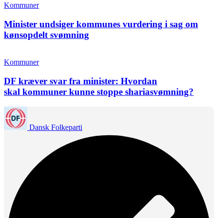
Kommuner
Minister undsiger kommunes vurdering i sag om
kønsopdelt svømning
Kommuner
DF kræver svar fra minister: Hvordan
skal kommuner kunne stoppe shariasvømning?
Dansk Folkeparti