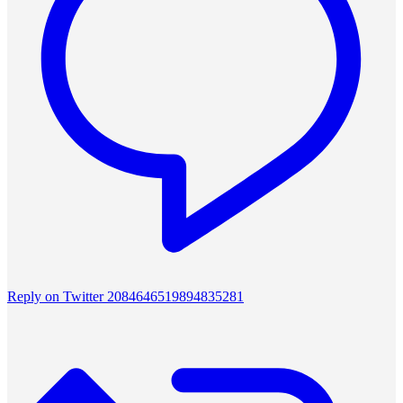
Reply on Twitter 2084646519894835281