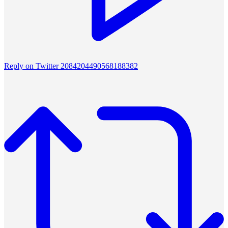
Reply on Twitter 2084204490568188382