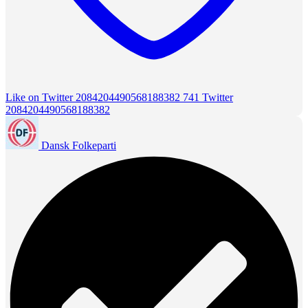
Like on Twitter 2084204490568188382
741
Twitter
2084204490568188382
Dansk Folkeparti