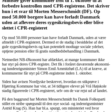
Minister giver kommuner frist til 1. oktober til at
forbedre kontrollen med CPR-registrene. Det skriver
hun i et svar til Morten Messerschmidt (DF).
Op
mod 50.000 borgere kan have forladt Danmark
uden at aflevere deres sygesikringsbevis eller blive
slettet i CPR-registeret
Op mod 50.000 personer kan have forladt Danmark, uden at være
afmeldt i CPR-registeret. Dermed er de stadig i besiddelse af det
gule sygesikringsbevis og kan potentielt modtage sociale ydelser,
optjene pension eller få gratis sundhedsbehandling i Danmark.
Netmediet NB-Økonomi har afdækket, at mange kommuner ikke
har styr på deres CPR-registre. Det fik i foråret daværende økonomi-
og iundenrigsminister Simon Emil Ammitzbøl (LA) til at kræve, at
kommunerne får styr på CPR-registrene inden 1. oktober.
Siden har avisen Nordjyske beskrevet, hvordan en stikprøve i
Hjørring Kommune har vist, at 34 tidligere elever på Vrå Højskole
stadig figurerede i CPR-registeret, selv om de var rejst ud af landet.
På den baggrund har Morten Messerschmidt fra Dansk Folkeparti
stillet en stribe spørgsmål til den nye social- og indenrigsminister
Astrid Krag (S). Han har bl.a. spurgt, om ministeriet ved hvor