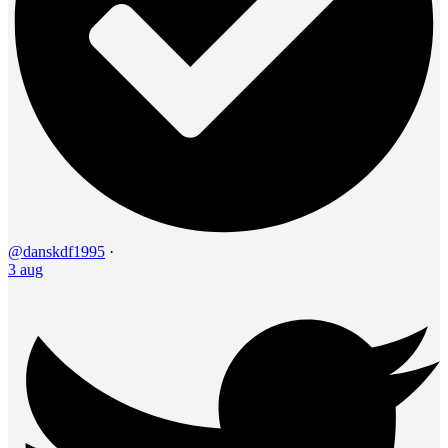
@danskdf1995
·
3 aug