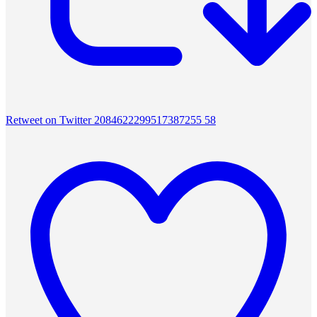
Retweet on Twitter 2084622299517387255
58