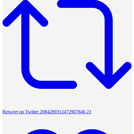
Retweet on Twitter 2084289312472907846
23