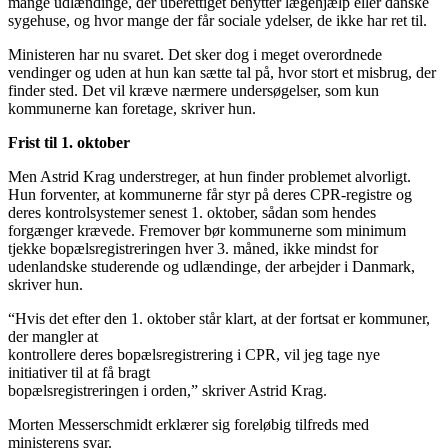
mange udlændinge, der uberettiget benytter lægehjælp eller danske
sygehuse, og hvor mange der får sociale ydelser, de ikke har ret til.
Ministeren har nu svaret. Det sker dog i meget overordnede
vendinger og uden at hun kan sætte tal på, hvor stort et misbrug, der
finder sted. Det vil kræve nærmere undersøgelser, som kun
kommunerne kan foretage, skriver hun.
Frist til 1. oktober
Men Astrid Krag understreger, at hun finder problemet alvorligt.
Hun forventer, at kommunerne får styr på deres CPR-registre og
deres kontrolsystemer senest 1. oktober, sådan som hendes
forgænger krævede. Fremover bør kommunerne som minimum
tjekke bopælsregistreringen hver 3. måned, ikke mindst for
udenlandske studerende og udlændinge, der arbejder i Danmark,
skriver hun.
“Hvis det efter den 1. oktober står klart, at der fortsat er kommuner,
der mangler at
kontrollere deres bopælsregistrering i CPR, vil jeg tage nye
initiativer til at få bragt
bopælsregistreringen i orden,” skriver Astrid Krag.
Morten Messerschmidt erklærer sig foreløbig tilfreds med
ministerens svar.