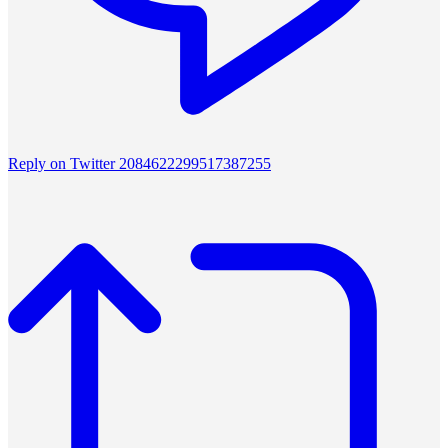
Reply on Twitter 2084622299517387255