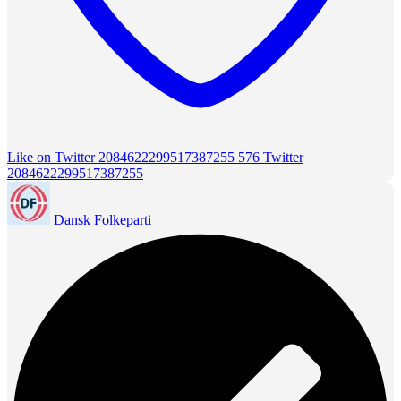
Like on Twitter 2084622299517387255
576
Twitter
2084622299517387255
Dansk Folkeparti