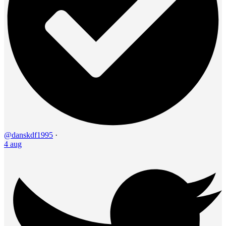
@danskdf1995
·
4 aug