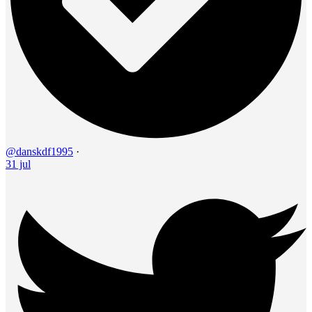
@danskdf1995
·
31 jul