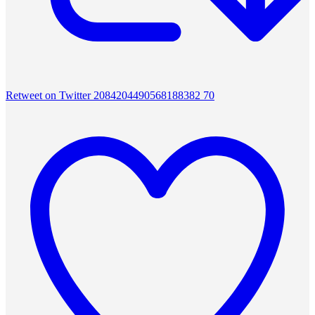
Retweet on Twitter 2084204490568188382
70