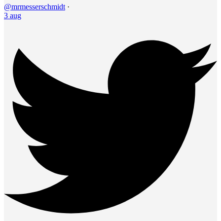
@mrmesserschmidt
·
3 aug