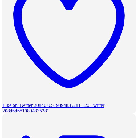
Like on Twitter 2084646519894835281
120
Twitter
2084646519894835281