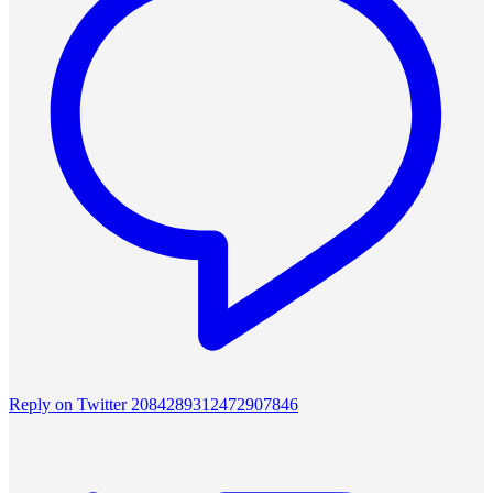
Reply on Twitter 2084289312472907846