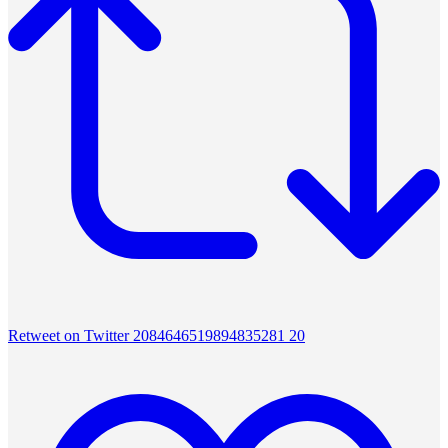
Retweet on Twitter 2084646519894835281
20