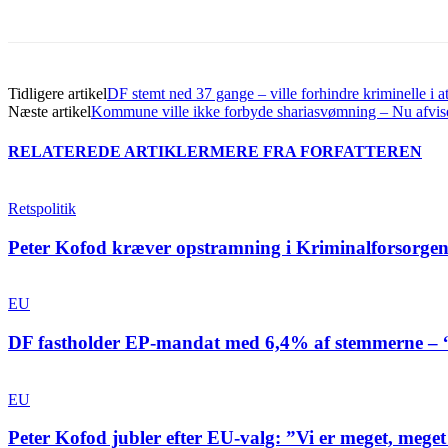
Tidligere artikel
DF stemt ned 37 gange – ville forhindre kriminelle i a
Næste artikel
Kommune ville ikke forbyde shariasvømning – Nu afvise
RELATEREDE ARTIKLER
MERE FRA FORFATTEREN
Retspolitik
Peter Kofod kræver opstramning i Kriminalforsorge
EU
DF fastholder EP-mandat med 6,4% af stemmerne – “V
EU
Peter Kofod jubler efter EU-valg: ”Vi er meget, meget 