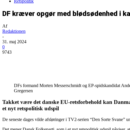
Retspolitik
DF kræver opgør med blødsødenhed i k
Af
Redaktionen
-
31. maj 2024
0
9743
Del
DFs formand Morten Messerschmidt og EP-spidskandidat Anders V
Gregersen
Takket være det danske EU-retsforbehold kan Danmark
et nyt retspolitisk udspil
De seneste dages vilde afsløringer i TV2-serien “Den Sorte Svane” und
Det mener Dansk Folkeparti, som i et nyt retspolitisk udspil påviser