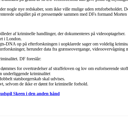
er nogle nye redskaber, som ikke ville mulige uden retsforbeholdet. Det
senterede udspillet på et pressemøde sammen med DFs formand Morten
illeder af kriminelle handlinger, der dokumenteres på videooptagelser.
rt i London.
ægts-DNA op på efterforskningen i uopklarede sager om voldelig krimina
 efterforskninger, herunder data fra grænseovergange, videoovervågning 
iminalitet. DF foreslår:
g dømmes for overtrædelser af straffeloven og lov om euforiserende stoff
 underliggende kriminalitet
belt statsborgerskab skal udvises.
, selvom de ikke er dømt for kriminelle forhold.
k udspil Skeen i den anden hånd