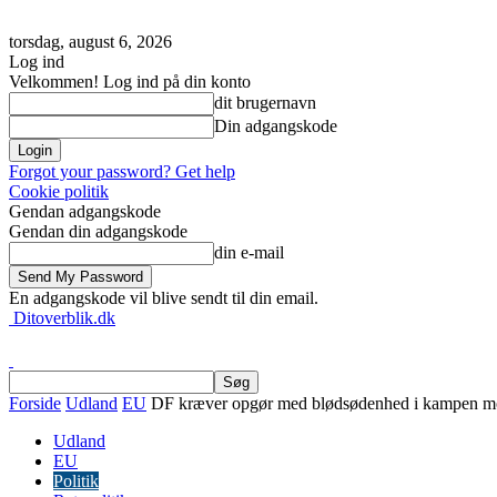
torsdag, august 6, 2026
Log ind
Velkommen! Log ind på din konto
dit brugernavn
Din adgangskode
Forgot your password? Get help
Cookie politik
Gendan adgangskode
Gendan din adgangskode
din e-mail
En adgangskode vil blive sendt til din email.
Ditoverblik.dk
Forside
Udland
EU
DF kræver opgør med blødsødenhed i kampen mo
Udland
EU
Politik