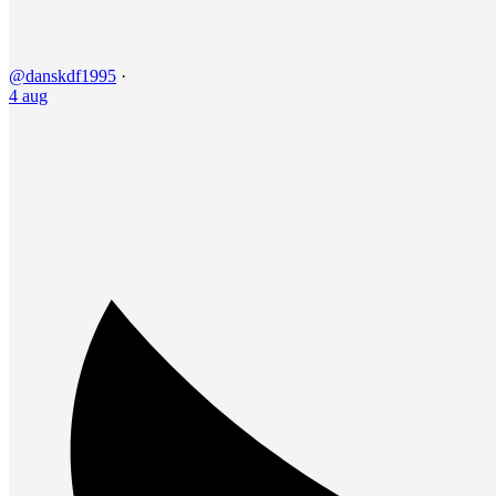
@danskdf1995
·
4 aug