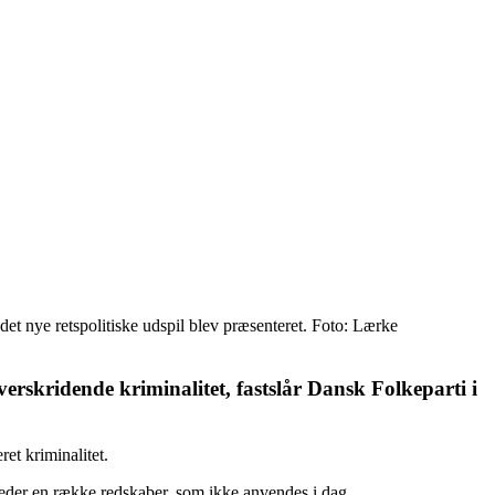
t nye retspolitiske udspil blev præsenteret. Foto: Lærke
skridende kriminalitet, fastslår Dansk Folkeparti i
et kriminalitet.
heder en række redskaber, som ikke anvendes i dag.