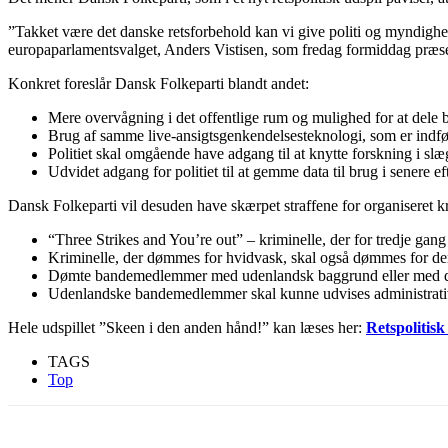
”Takket være det danske retsforbehold kan vi give politi og myndighed
europaparlamentsvalget, Anders Vistisen, som fredag formiddag præ
Konkret foreslår Dansk Folkeparti blandt andet:
Mere overvågning i det offentlige rum og mulighed for at dele b
Brug af samme live-ansigtsgenkendelsesteknologi, som er indfø
Politiet skal omgående have adgang til at knytte forskning i sl
Udvidet adgang for politiet til at gemme data til brug i senere
Dansk Folkeparti vil desuden have skærpet straffene for organiseret kr
“Three Strikes and You’re out” – kriminelle, der for tredje gan
Kriminelle, der dømmes for hvidvask, skal også dømmes for den
Dømte bandemedlemmer med udenlandsk baggrund eller med ­dob
Udenlandske bandemedlemmer skal kunne udvises administrativt
Hele udspillet ”Skeen i den anden hånd!” kan læses her:
Retspolitis
TAGS
Top
Del