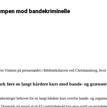
ampen mod bandekriminelle
istisen på pressemødet i Bibliotekshaven ved Christiansborg, hvor de
 føre en langt hårdere kurs mod bande- og grænseover
erstreger behovet for en langt hårdere kurs overfor bande- og organiser
, at Danmark på grund af sit EU-retsforbehold kan give politi og myndig