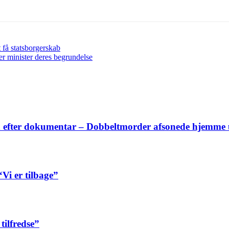
t få statsborgerskab
r minister deres begrundelse
n efter dokumentar – Dobbeltmorder afsonede hjemme
i er tilbage”
tilfredse”