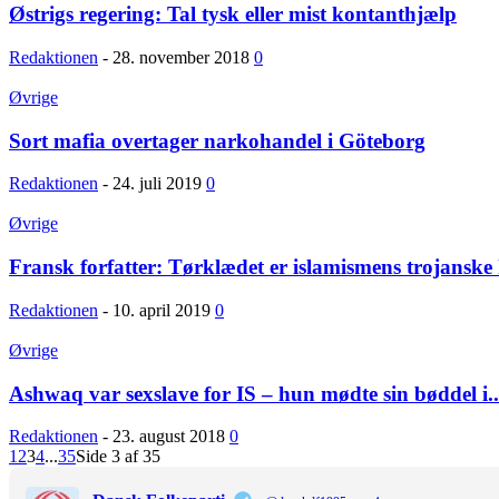
Østrigs regering: Tal tysk eller mist kontanthjælp
Redaktionen
-
28. november 2018
0
Øvrige
Sort mafia overtager narkohandel i Göteborg
Redaktionen
-
24. juli 2019
0
Øvrige
Fransk forfatter: Tørklædet er islamismens trojanske 
Redaktionen
-
10. april 2019
0
Øvrige
Ashwaq var sexslave for IS – hun mødte sin bøddel i..
Redaktionen
-
23. august 2018
0
1
2
3
4
...
35
Side 3 af 35