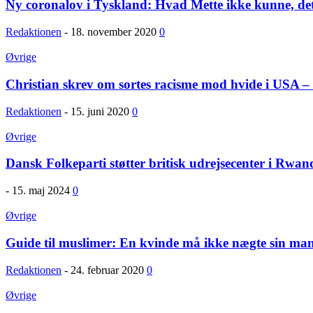
Ny coronalov i Tyskland: Hvad Mette ikke kunne, de
Redaktionen
-
18. november 2020
0
Øvrige
Christian skrev om sortes racisme mod hvide i USA – 
Redaktionen
-
15. juni 2020
0
Øvrige
Dansk Folkeparti støtter britisk udrejsecenter i Rwan
-
15. maj 2024
0
Øvrige
Guide til muslimer: En kvinde må ikke nægte sin ma
Redaktionen
-
24. februar 2020
0
Øvrige