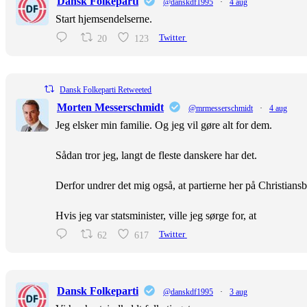
Dansk Folkeparti
@danskdf1995
·
4 aug
Start hjemsendelserne.
20
123
Twitter
Dansk Folkeparti Retweeted
Morten Messerschmidt
@mrmesserschmidt
·
4 aug
Jeg elsker min familie. Og jeg vil gøre alt for dem.
Sådan tror jeg, langt de fleste danskere har det.
Derfor undrer det mig også, at partierne her på Christiansb
Hvis jeg var statsminister, ville jeg sørge for, at
62
617
Twitter
Dansk Folkeparti
@danskdf1995
·
3 aug