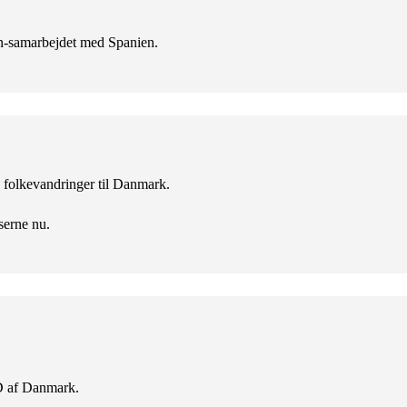
en-samarbejdet med Spanien.
ke folkevandringer til Danmark.
serne nu.
D af Danmark.