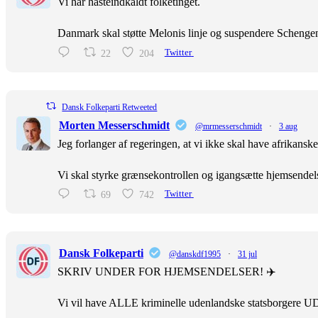
Vi har hasteindkaldt folketinget.
Danmark skal støtte Melonis linje og suspendere Scheng
22
204
Twitter
Dansk Folkeparti Retweeted
Morten Messerschmidt
@mrmesserschmidt
·
3 aug
Jeg forlanger af regeringen, at vi ikke skal have afrikans
Vi skal styrke grænsekontrollen og igangsætte hjemsendel
69
742
Twitter
Dansk Folkeparti
@danskdf1995
·
31 jul
SKRIV UNDER FOR HJEMSENDELSER! ✈️
Vi vil have ALLE kriminelle udenlandske statsborgere U