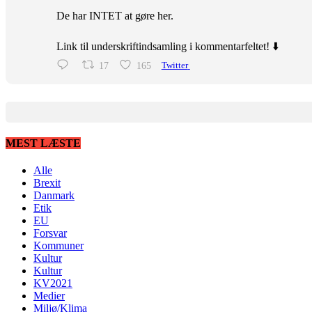
De har INTET at gøre her.
Link til underskriftindsamling i kommentarfeltet! ⬇️
17
165
Twitter
MEST LÆSTE
Alle
Brexit
Danmark
Etik
EU
Forsvar
Kommuner
Kultur
Kultur
KV2021
Medier
Miljø/Klima