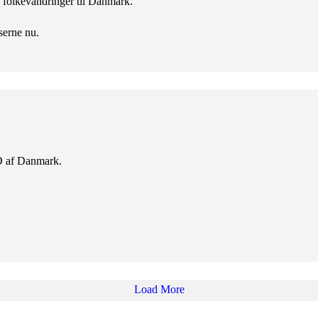
ke folkevandringer til Danmark.
serne nu.
D af Danmark.
Load More