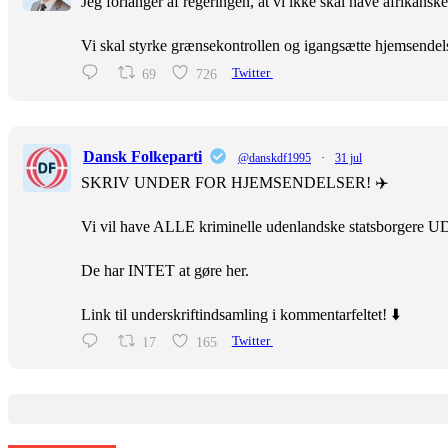
Jeg forlanger af regeringen, at vi ikke skal have afrikans
Vi skal styrke grænsekontrollen og igangsætte hjemsendel
69
726
Twitter
Dansk Folkeparti
@danskdf1995
·
31 jul
SKRIV UNDER FOR HJEMSENDELSER! ✈️
Vi vil have ALLE kriminelle udenlandske statsborgere U
De har INTET at gøre her.
Link til underskriftindsamling i kommentarfeltet! ⬇️
17
165
Twitter