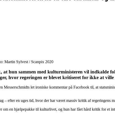
o: Martin Sylvest / Scanpix 2020
 at hun sammen med kulturministeren vil indkalde folk
er, hvor regeringen er blevet kritiseret for ikke at vill
esserschmidts let ironiske kommentar på Facebook til, at statsminister 
– efter en uges tid, hvor der har været massiv kritik af regeringens mang
m en hjælpepakke til kulturlivet, og hun har fået hård kritik for et inte