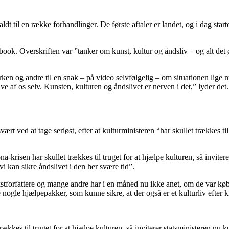
til en række forhandlinger. De første aftaler er landet, og i dag start
ook. Overskriften var ”tanker om kunst, kultur og åndsliv – og alt det
kirken og andre til en snak – på video selvfølgelig – om situationen lige 
e af os selv. Kunsten, kulturen og åndslivet er nerven i det,” lyder det.
rt ved at tage seriøst, efter at kulturministeren “har skullet trækkes t
risen har skullet trækkes til truget for at hjælpe kulturen, så inviterer
i kan sikre åndslivet i den her svære tid”.
tekstforfattere og mange andre har i en måned nu ikke anet, om de var køb
e nogle hjælpepakker, som kunne sikre, at der også er et kulturliv efter k
kes til truget for at hjælpe kulturen, så inviterer statsministeren nu ku