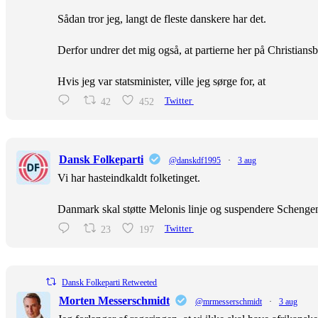
Sådan tror jeg, langt de fleste danskere har det.
Derfor undrer det mig også, at partierne her på Christiansb
Hvis jeg var statsminister, ville jeg sørge for, at
42
452
Twitter
Dansk Folkeparti
@danskdf1995
·
3 aug
Vi har hasteindkaldt folketinget.
Danmark skal støtte Melonis linje og suspendere Scheng
23
197
Twitter
Dansk Folkeparti Retweeted
Morten Messerschmidt
@mrmesserschmidt
·
3 aug