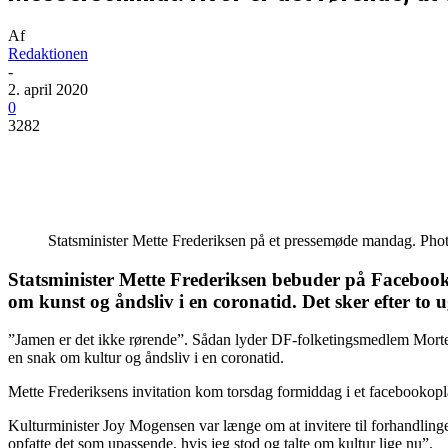
Af
Redaktionen
-
2. april 2020
0
3282
Del
Statsminister Mette Frederiksen på et pressemøde mandag. Phot
Statsminister Mette Frederiksen bebuder på Facebook,
om kunst og åndsliv i en coronatid. Det sker efter to ug
”Jamen er det ikke rørende”. Sådan lyder DF-folketingsmedlem Morten M
en snak om kultur og åndsliv i en coronatid.
Mette Frederiksens invitation kom torsdag formiddag i et facebookoplag 
Kulturminister Joy Mogensen var længe om at invitere til forhandlinger o
opfatte det som upassende, hvis jeg stod og talte om kultur lige nu”.