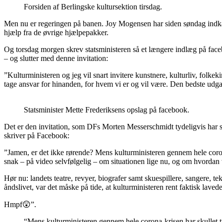
Forsiden af Berlingske kultursektion tirsdag.
Men nu er regeringen på banen. Joy Mogensen har siden søndag indkaldt 
hjælp fra de øvrige hjælpepakker.
Og torsdag morgen skrev statsministeren så et længere indlæg på faceb
– og slutter med denne invitation:
”Kulturministeren og jeg vil snart invitere kunstnere, kulturliv, folke
tage ansvar for hinanden, for hvem vi er og vil være. Den bedste udgav
Statsminister Mette Frederiksens opslag på facebook.
Det er den invitation, som DFs Morten Messerschmidt tydeligvis har svæ
skriver på Facebook:
”Jamen, er det ikke rørende? Mens kulturministeren gennem hele corona-k
snak – på video selvfølgelig – om situationen lige nu, og om hvordan v
Hør nu: landets teatre, revyer, biografer samt skuespillere, sangere, 
åndslivet, var det måske på tide, at kulturministeren rent faktisk laved
Hmpf😲”.
“Mens kulturministeren gennem hele corona-krisen har skullet træk