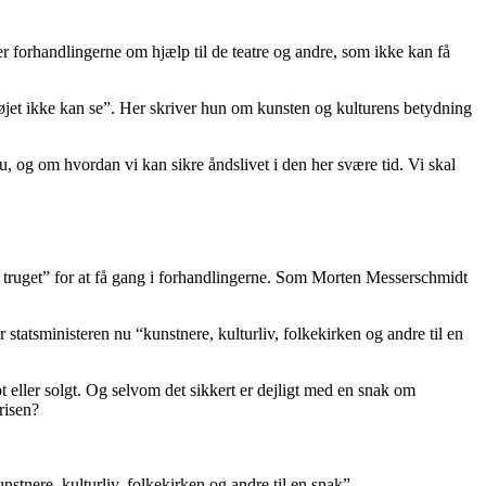
er forhandlingerne om hjælp til de teatre og andre, som ikke kan få
 øjet ikke kan se”. Her skriver hun om kunsten og kulturens betydning
nu, og om hvordan vi kan sikre åndslivet i den her svære tid. Vi skal
il truget” for at få gang i forhandlingerne. Som Morten Messerschmidt
 statsministeren nu “kunstnere, kulturliv, folkekirken og andre til en
t eller solgt. Og selvom det sikkert er dejligt med en snak om
risen?
nstnere, kulturliv, folkekirken og andre til en snak”