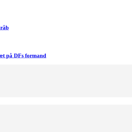
pråb
tæt på DFs formand