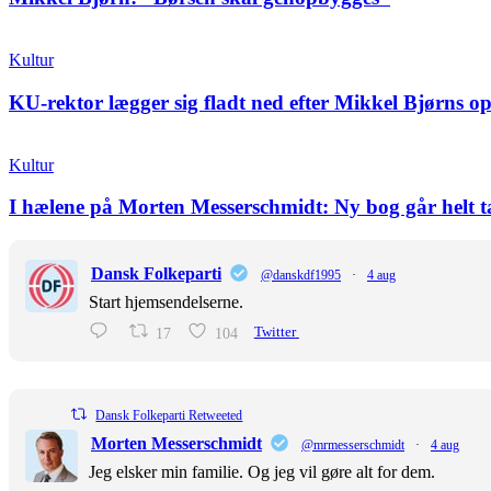
Kultur
KU-rektor lægger sig fladt ned efter Mikkel Bjørns o
Kultur
I hælene på Morten Messerschmidt: Ny bog går helt 
Dansk Folkeparti
@danskdf1995
·
4 aug
Start hjemsendelserne.
17
104
Twitter
Dansk Folkeparti Retweeted
Morten Messerschmidt
@mrmesserschmidt
·
4 aug
Jeg elsker min familie. Og jeg vil gøre alt for dem.