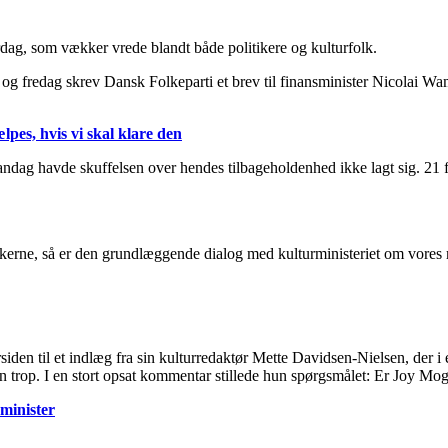
dag, som vækker vrede blandt både politikere og kulturfolk.
g, og fredag skrev Dansk Folkeparti et brev til finansminister Nicolai W
lpes, hvis vi skal klare den
andag havde skuffelsen over hendes tilbageholdenhed ikke lagt sig. 21 f
akkerne, så er den grundlæggende dialog med kulturministeriet om vores 
siden til et indlæg fra sin kulturredaktør Mette Davidsen-Nielsen, der i
trop. I en stort opsat kommentar stillede hun spørgsmålet: Er Joy Mog
sminister