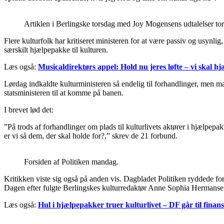
Artiklen i Berlingske torsdag med Joy Mogensens udtalelser tor
Flere kulturfolk har kritiseret ministeren for at være passiv og usynli
særskilt hjælpepakke til kulturen.
Læs også:
Musicaldirektørs appel: Hold nu jeres løfte – vi skal hjæ
Lørdag indkaldte kulturministeren så endelig til forhandlinger, men m
statsministeren til at komme på banen.
I brevet lød det:
”På trods af forhandlinger om plads til kulturlivets aktører i hjælpep
er vi så dem, der skal holde for?,” skrev de 21 forbund.
Forsiden af Politiken mandag.
Kritikken viste sig også på anden vis. Dagbladet Politiken ryddede for
Dagen efter fulgte Berlingskes kulturredaktør Anne Sophia Hermansen 
Læs også:
Hul i hjælpepakker truer kulturlivet – DF går til finan