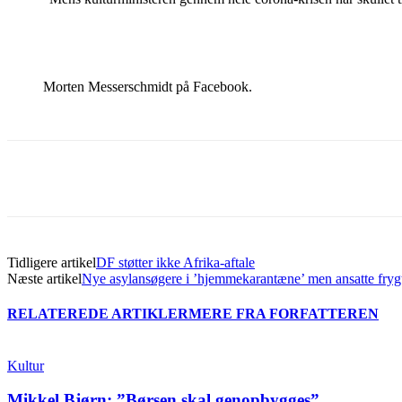
Morten Messerschmidt på Facebook.
Del
Tidligere artikel
DF støtter ikke Afrika-aftale
Næste artikel
Nye asylansøgere i ’hjemmekarantæne’ men ansatte frygte
RELATEREDE ARTIKLER
MERE FRA FORFATTEREN
Kultur
Mikkel Bjørn: ”Børsen skal genopbygges”