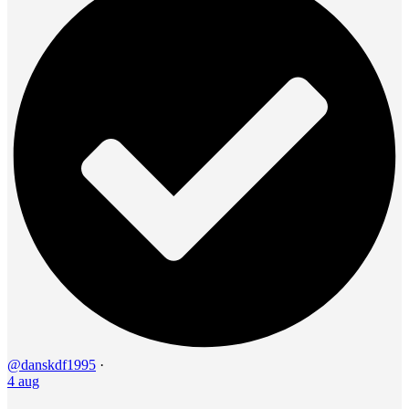
@danskdf1995
·
4 aug