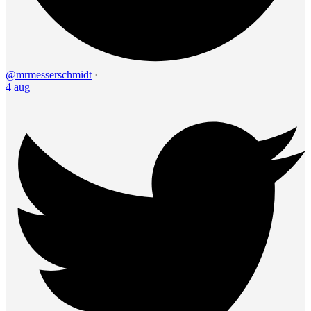
@mrmesserschmidt
·
4 aug