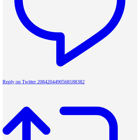
Reply on Twitter 2084204490568188382