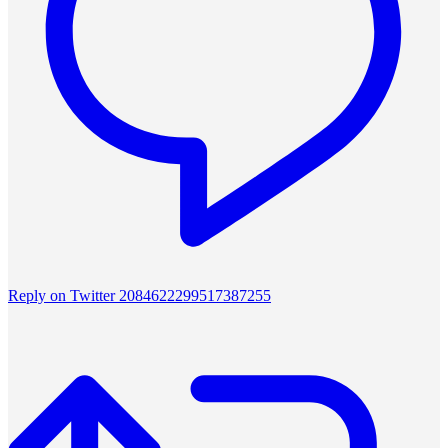
Reply on Twitter 2084622299517387255