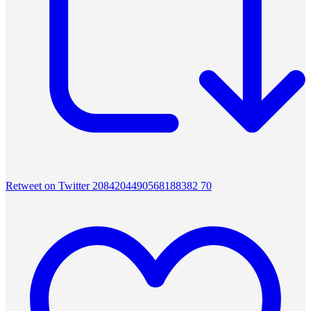
Retweet on Twitter 2084204490568188382
70