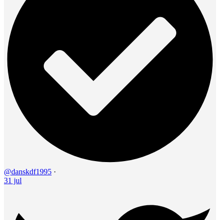
@danskdf1995
·
31 jul