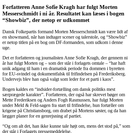
Forfatteren Anne Sofie Kragh har fulgt Morten
Messerschmidt i ni år. Resultatet kan læses i bogen
“Showbiz”, der netop er udkommet
Dansk Folkepartis formand Morten Messerschmidt kan være lidt af
en showmand, når han indtager scener og talerstole, og “Showbiz”
er netop titlen på en bog om DF-formanden, som udkom i denne
uge.
Det er forfatteren og journalisten Anne Sofie Kragh, der gennem ni
år har fulgt Morten og – som der står i forlagets omtale – “har haft
unik adgang til ham i en dramatisk periode fra dommen i byretten
for EU-svindel og dokumentfalsk til frifindelsen på Frederiksberg.
Undervejs blev han også valgt som leder for et parti i kaos”.
Bogen kaldes en “indsider-fortælling om dansk politiks mest
særprægede karakter”. Forfatteren, der også har skrevet bøger om
Mette Frederiksen og Anders Fogh Rasmussen, har fulgt Morten
under Meld & Feld-sagen fra start til frifindelse, hun fortæller om
krigene på Christiansborg, om drabet på Mortens søster, og da han
lægger planer for en genrejsning af partiet.
“Og om alt det, han ikke kunne tale højt om, mens det stod på,” som
der står i Forlagets pressemeddelelse.