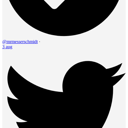
@mrmesserschmidt
·
3 aug