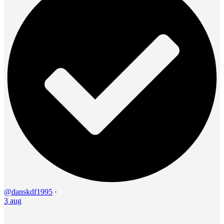
@danskdf1995
·
3 aug