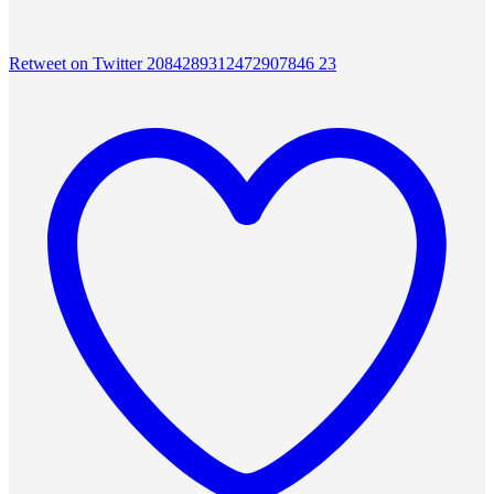
Retweet on Twitter 2084289312472907846
23