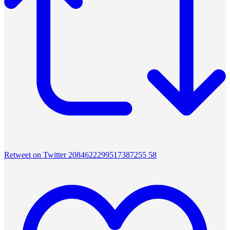
Retweet on Twitter 2084622299517387255
58