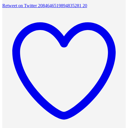
Retweet on Twitter 2084646519894835281
20