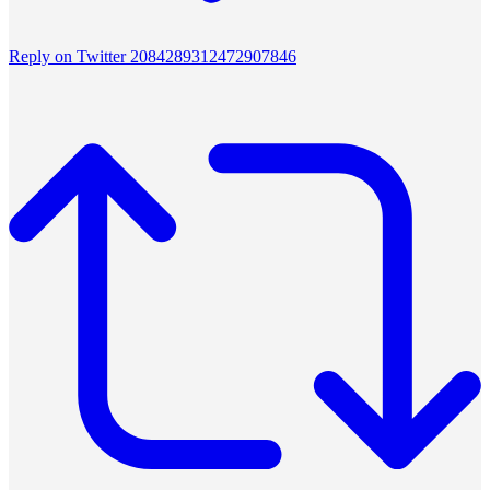
Reply on Twitter 2084289312472907846