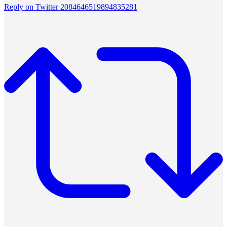
Reply on Twitter 2084646519894835281