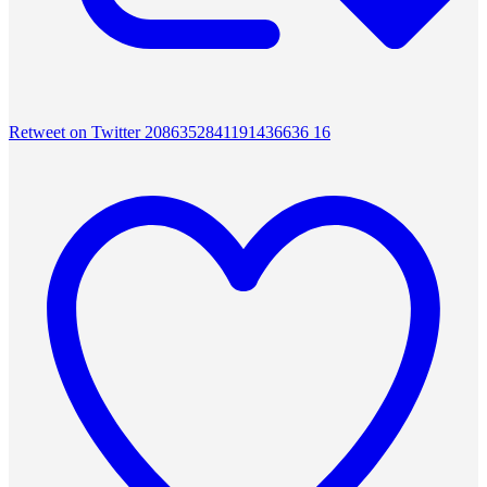
Retweet on Twitter 2086352841191436636
16