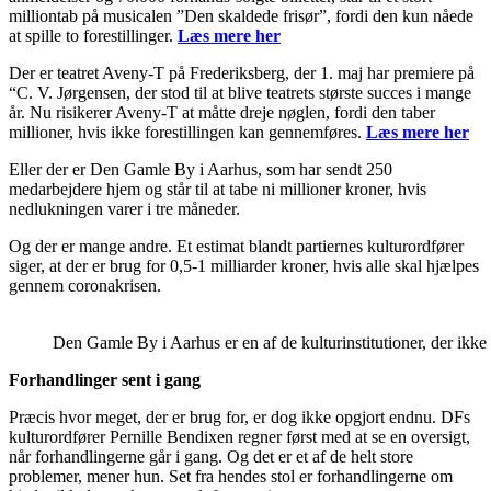
milliontab på musicalen ”Den skaldede frisør”, fordi den kun nåede
at spille to forestillinger.
Læs mere her
Der er teatret Aveny-T på Frederiksberg, der 1. maj har premiere på
“C. V. Jørgensen, der stod til at blive teatrets største succes i mange
år. Nu risikerer Aveny-T at måtte dreje nøglen, fordi den taber
millioner, hvis ikke forestillingen kan gennemføres.
Læs mere her
Eller der er Den Gamle By i Aarhus, som har sendt 250
medarbejdere hjem og står til at tabe ni millioner kroner, hvis
nedlukningen varer i tre måneder.
Og der er mange andre. Et estimat blandt partiernes kulturordfører
siger, at der er brug for 0,5-1 milliarder kroner, hvis alle skal hjælpes
gennem coronakrisen.
Den Gamle By i Aarhus er en af de kulturinstitutioner, der ikk
Forhandlinger sent i gang
Præcis hvor meget, der er brug for, er dog ikke opgjort endnu. DFs
kulturordfører Pernille Bendixen regner først med at se en oversigt,
når forhandlingerne går i gang. Og det er et af de helt store
problemer, mener hun. Set fra hendes stol er forhandlingerne om