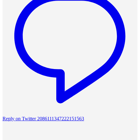
Reply on Twitter 2086111347222151563