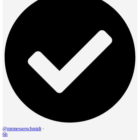
@mrmesserschmidt
·
6h