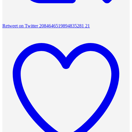
Retweet on Twitter 2084646519894835281
21