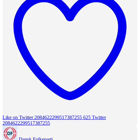
Like on Twitter 2084622299517387255
625
Twitter
2084622299517387255
Dansk Folkeparti