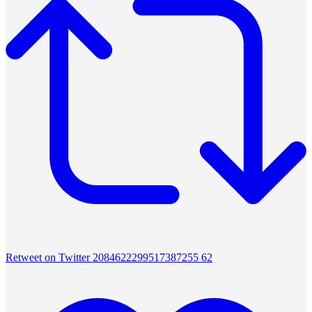
Retweet on Twitter 2084622299517387255
62