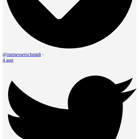
@mrmesserschmidt
·
4 aug