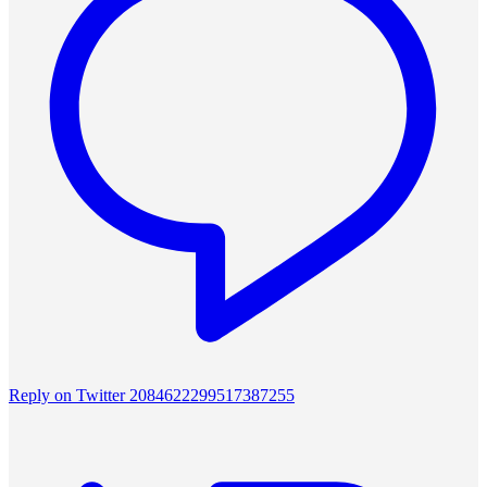
Reply on Twitter 2084622299517387255