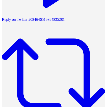
Reply on Twitter 2084646519894835281