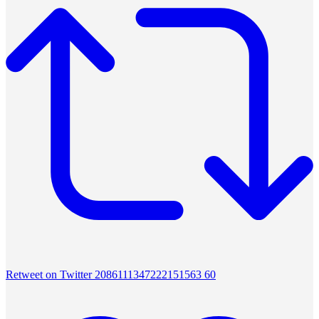
Retweet on Twitter 2086111347222151563
60