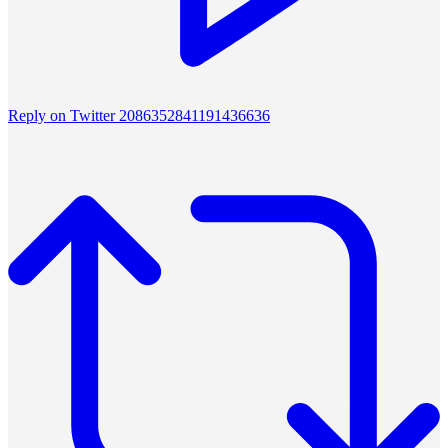
Reply on Twitter 2086352841191436636