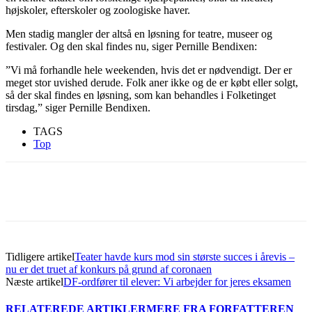
højskoler, efterskoler og zoologiske haver.
Men stadig mangler der altså en løsning for teatre, museer og
festivaler. Og den skal findes nu, siger Pernille Bendixen:
”Vi må forhandle hele weekenden, hvis det er nødvendigt. Der er
meget stor uvished derude. Folk aner ikke og de er købt eller solgt,
så der skal findes en løsning, som kan behandles i Folketinget
tirsdag,” siger Pernille Bendixen.
TAGS
Top
Tidligere artikel
Teater havde kurs mod sin største succes i årevis –
nu er det truet af konkurs på grund af coronaen
Næste artikel
DF-ordfører til elever: Vi arbejder for jeres eksamen
RELATEREDE ARTIKLER
MERE FRA FORFATTEREN