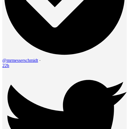
@mrmesserschmidt
·
22h