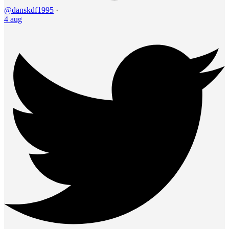
@danskdf1995
·
4 aug