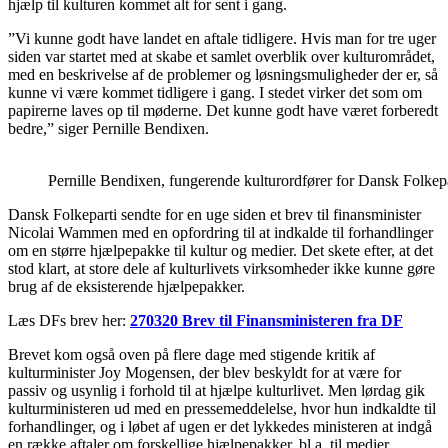
hjælp til kulturen kommet alt for sent i gang.
”Vi kunne godt have landet en aftale tidligere. Hvis man for tre uger
siden var startet med at skabe et samlet overblik over kulturområdet,
med en beskrivelse af de problemer og løsningsmuligheder der er, så
kunne vi være kommet tidligere i gang. I stedet virker det som om
papirerne laves op til møderne. Det kunne godt have været forberedt
bedre,” siger Pernille Bendixen.
Pernille Bendixen, fungerende kulturordfører for Dansk Folkep
Dansk Folkeparti sendte for en uge siden et brev til finansminister
Nicolai Wammen med en opfordring til at indkalde til forhandlinger
om en større hjælpepakke til kultur og medier. Det skete efter, at det
stod klart, at store dele af kulturlivets virksomheder ikke kunne gøre
brug af de eksisterende hjælpepakker.
Læs DFs brev her:
270320 Brev til Finansministeren fra DF
Brevet kom også oven på flere dage med stigende kritik af
kulturminister Joy Mogensen, der blev beskyldt for at være for
passiv og usynlig i forhold til at hjælpe kulturlivet. Men lørdag gik
kulturministeren ud med en pressemeddelelse, hvor hun indkaldte til
forhandlinger, og i løbet af ugen er det lykkedes ministeren at indgå
en række aftaler om forskellige hjælpepakker, bl.a. til medier,