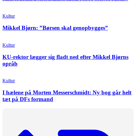
Kultur
Mikkel Bjørn: ”Børsen skal genopbygges”
Kultur
KU-rektor lægger sig fladt ned efter Mikkel Bjørns
opråb
Kultur
I hælene på Morten Messerschmidt: Ny bog går helt
tæt på DFs formand