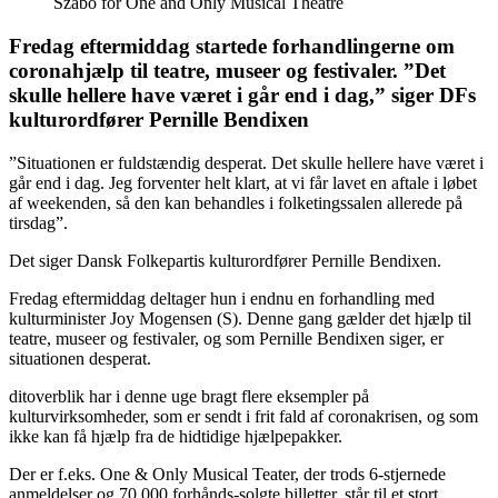
Szabo for One and Only Musical Theatre
Fredag eftermiddag startede forhandlingerne om
coronahjælp til teatre, museer og festivaler. ”Det
skulle hellere have været i går end i dag,” siger DFs
kulturordfører Pernille Bendixen
”Situationen er fuldstændig desperat. Det skulle hellere have været i
går end i dag. Jeg forventer helt klart, at vi får lavet en aftale i løbet
af weekenden, så den kan behandles i folketingssalen allerede på
tirsdag”.
Det siger Dansk Folkepartis kulturordfører Pernille Bendixen.
Fredag eftermiddag deltager hun i endnu en forhandling med
kulturminister Joy Mogensen (S). Denne gang gælder det hjælp til
teatre, museer og festivaler, og som Pernille Bendixen siger, er
situationen desperat.
ditoverblik har i denne uge bragt flere eksempler på
kulturvirksomheder, som er sendt i frit fald af coronakrisen, og som
ikke kan få hjælp fra de hidtidige hjælpepakker.
Der er f.eks. One & Only Musical Teater, der trods 6-stjernede
anmeldelser og 70.000 forhånds-solgte billetter, står til et stort