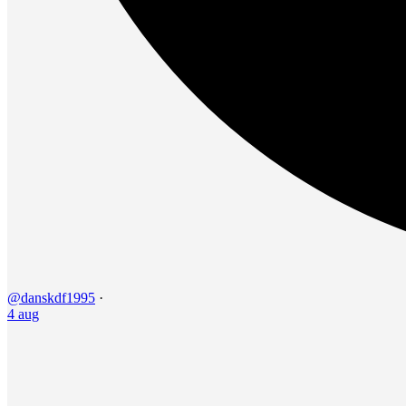
@danskdf1995
·
4 aug