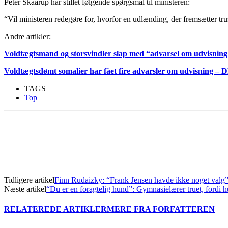
Peter Skaarup har stillet følgende spørgsmål til ministeren:
“Vil ministeren redegøre for, hvorfor en udlænding, der fremsætter tru
Andre artikler:
Voldtægtsmand og storsvindler slap med “advarsel om udvisning
Voldtægtsdømt somalier har fået fire advarsler om udvisning – D
TAGS
Top
Del
Tidligere artikel
Finn Rudaizky: “Frank Jensen havde ikke noget valg
Næste artikel
“Du er en foragtelig hund”: Gymnasielærer truet, fordi
RELATEREDE ARTIKLER
MERE FRA FORFATTEREN