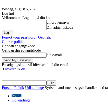
torsdag, august 6, 2026
Log ind
Velkommen! Log ind på din konto
dit brugernavn
Din adgangskode
Forgot your password? Get help
Cookie politik
Gendan adgangskode
Gendan din adgangskode
din e-mail
En adgangskode vil blive sendt til din email.
Ditoverblik.dk
Forside
Politik
Udlændinge
Syrisk mand truede sagsbehandler med tæs
Politik
Udlændinge