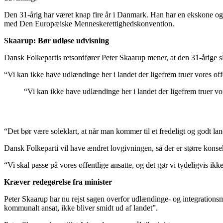
Den 31-årig har været knap fire år i Danmark. Han har en ekskone og to
med Den Europæiske Menneskerettighedskonvention.
Skaarup: Bør udløse udvisning
Dansk Folkepartis retsordfører Peter Skaarup mener, at den 31-årige sl
“Vi kan ikke have udlændinge her i landet der ligefrem truer vores offe
“Vi kan ikke have udlændinge her i landet der ligefrem truer vor
“Det bør være soleklart, at når man kommer til et fredeligt og godt la
Dansk Folkeparti vil have ændret lovgivningen, så der er større konsek
“Vi skal passe på vores offentlige ansatte, og det gør vi tydeligvis ikk
Kræver redegørelse fra minister
Peter Skaarup har nu rejst sagen overfor udlændinge- og integrationsm
kommunalt ansat, ikke bliver smidt ud af landet”.