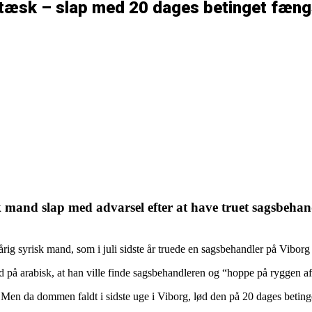
tæsk – slap med 20 dages betinget fæng
k mand slap med advarsel efter at have truet sagsbeh
-årig syrisk mand, som i juli sidste år truede en sagsbehandler på Vibo
på arabisk, at han ville finde sagsbehandleren og “hoppe på ryggen af 
. Men da dommen faldt i sidste uge i Viborg, lød den på 20 dages betin