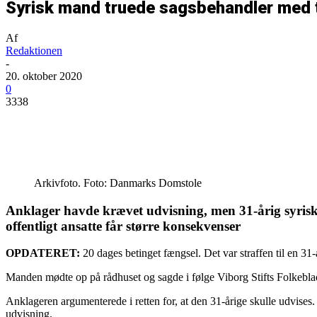
Syrisk mand truede sagsbehandler med 
Af
Redaktionen
-
20. oktober 2020
0
3338
Del
Arkivfoto. Foto: Danmarks Domstole
Anklager havde krævet udvisning, men 31-årig syris
offentligt ansatte får større konsekvenser
OPDATERET:
20 dages betinget fængsel. Det var straffen til en 31
Manden mødte op på rådhuset og sagde i følge Viborg Stifts Folkeblad 
Anklageren argumenterede i retten for, at den 31-årige skulle udvises
udvisning.