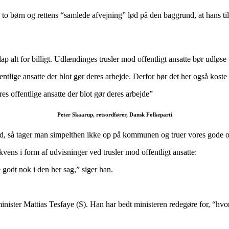
 børn og rettens “samlede afvejning” lød på den baggrund, at hans tilkn
ap alt for billigt. Udlændinges trusler mod offentligt ansatte bør udløs
ntlige ansatte der blot gør deres arbejde. Derfor bør det her også koste
es offentlige ansatte der blot gør deres arbejde”
Peter Skaarup, retsordfører, Dansk Folkeparti
nd, så tager man simpelthen ikke op på kommunen og truer vores gode off
vens i form af udvisninger ved trusler mod offentligt ansatte:
e godt nok i den her sag,” siger han.
inister Mattias Tesfaye (S). Han har bedt ministeren redegøre for, “hvo