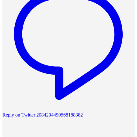
Reply on Twitter 2084204490568188382