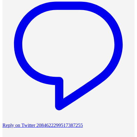
Reply on Twitter 2084622299517387255