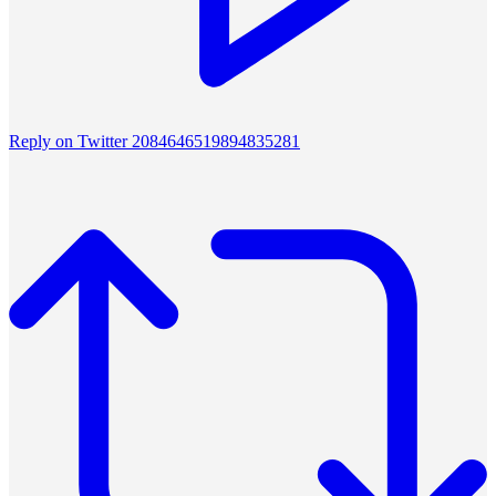
Reply on Twitter 2084646519894835281