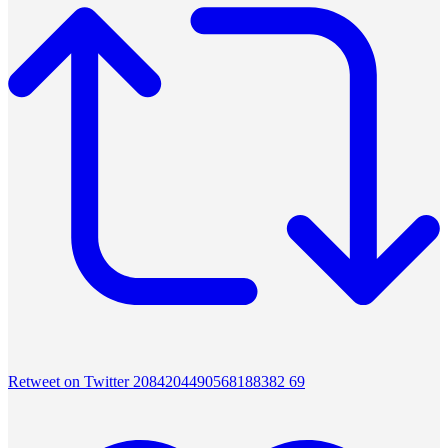
Retweet on Twitter 2084204490568188382
69