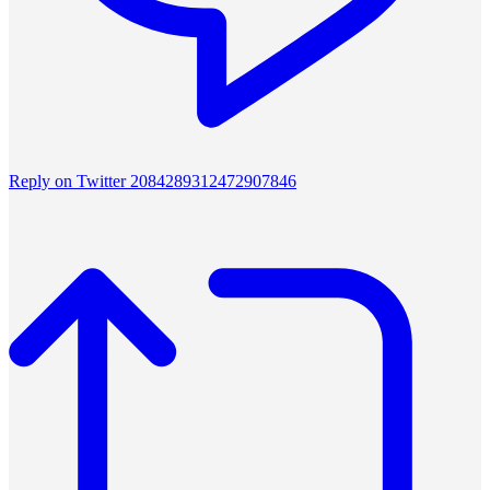
Reply on Twitter 2084289312472907846