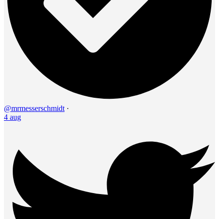
@mrmesserschmidt
·
4 aug