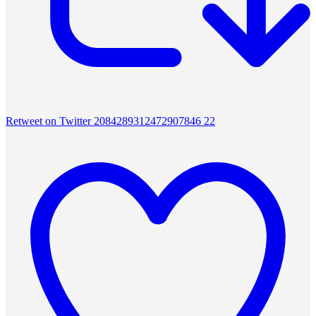
Retweet on Twitter 2084289312472907846
22