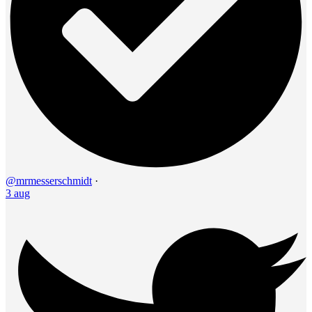
@mrmesserschmidt
·
3 aug