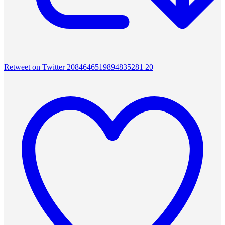
Retweet on Twitter 2084646519894835281
20