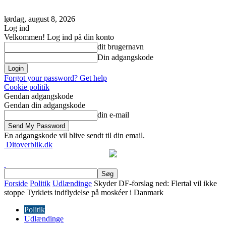
lørdag, august 8, 2026
Log ind
Velkommen! Log ind på din konto
dit brugernavn
Din adgangskode
Forgot your password? Get help
Cookie politik
Gendan adgangskode
Gendan din adgangskode
din e-mail
En adgangskode vil blive sendt til din email.
Ditoverblik.dk
Forside
Politik
Udlændinge
Skyder DF-forslag ned: Flertal vil ikke
stoppe Tyrkiets indflydelse på moskéer i Danmark
Politik
Udlændinge