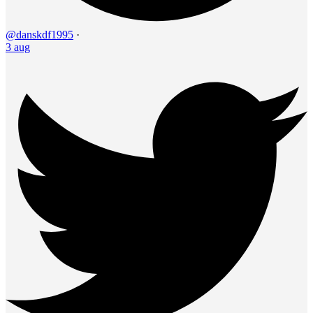
@danskdf1995
·
3 aug