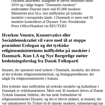
Diyanets aktiviteter. Budgettet er blevet firedoblet siden
2010 og i følge bogen "Danmarks moskeer"
understøtter Diaynet mere end 85.000 moskeer.
Ministeriet øver bl.a. stor indflydelse på tyrkiske
moskéer i europæiske lande. I Danmark er mere end 30
moskéer kontrolleret af Diyanet. Foto: Presidential
Press Office/Handout via REUTERS
Hverken Venstre, Konservative eller
Socialdemokratiet vil være med til at stoppe
præsident Erdogan og det tyrkiske
religionsministeriums indflydelse på moskéer i
Danmark. Kun LA og Nye Borgerlige støtter
beslutningsforslag fra Dansk Folkeparti
Imamer, der spionerer mod tyrkere i Danmark, moskéer, der drives
af det tyrkiske religionsministerium, og fredagsprædikener, der
udgår fra religionsministeriet i Ankara.
Den tyrkiske stats indflydelse på tyrkiske moskéer og kulturhuse i
Danmark er veldokumenteret. Mere end 30 moskeer drives af Dansk
Tyrkisk Islamisk Stiftelse, der har tætte forbindelser til
religionsministeriet Diyanet, og det er blevet afsløret, at imamer, der
var udstationeret fra Tyrkiet til de danske moskéer, rutinemæssigt har