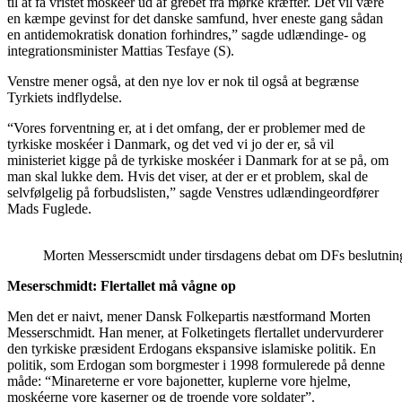
til at få vristet moskéer ud af grebet fra mørke kræfter. Det vil være
en kæmpe gevinst for det danske samfund, hver eneste gang sådan
en antidemokratisk donation forhindres,” sagde udlændinge- og
integrationsminister Mattias Tesfaye (S).
Venstre mener også, at den nye lov er nok til også at begrænse
Tyrkiets indflydelse.
“Vores forventning er, at i det omfang, der er problemer med de
tyrkiske moskéer i Danmark, og det ved vi jo der er, så vil
ministeriet kigge på de tyrkiske moskéer i Danmark for at se på, om
man skal lukke dem. Hvis det viser, at der er et problem, skal de
selvfølgelig på forbudslisten,” sagde Venstres udlændingeordfører
Mads Fuglede.
Morten Messerscmidt under tirsdagens debat om DFs beslutning
Meserschmidt: Flertallet må vågne op
Men det er naivt, mener Dansk Folkepartis næstformand Morten
Messerschmidt. Han mener, at Folketingets flertallet undervurderer
den tyrkiske præsident Erdogans ekspansive islamiske politik. En
politik, som Erdogan som borgmester i 1998 formulerede på denne
måde: “Minareterne er vore bajonetter, kuplerne vore hjelme,
moskéerne vore kaserner og de troende vore soldater”.