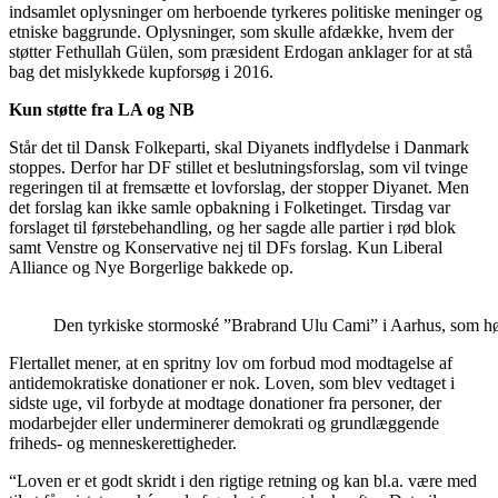
indsamlet oplysninger om herboende tyrkeres politiske meninger og
etniske baggrunde. Oplysninger, som skulle afdække, hvem der
støtter Fethullah Gülen, som præsident Erdogan anklager for at stå
bag det mislykkede kupforsøg i 2016.
Kun støtte fra LA og NB
Står det til Dansk Folkeparti, skal Diyanets indflydelse i Danmark
stoppes. Derfor har DF stillet et beslutningsforslag, som vil tvinge
regeringen til at fremsætte et lovforslag, der stopper Diyanet. Men
det forslag kan ikke samle opbakning i Folketinget. Tirsdag var
forslaget til førstebehandling, og her sagde alle partier i rød blok
samt Venstre og Konservative nej til DFs forslag. Kun Liberal
Alliance og Nye Borgerlige bakkede op.
Den tyrkiske stormoské ”Brabrand Ulu Cami” i Aarhus, som hør
Flertallet mener, at en spritny lov om forbud mod modtagelse af
antidemokratiske donationer er nok. Loven, som blev vedtaget i
sidste uge, vil forbyde at modtage donationer fra personer, der
modarbejder eller underminerer demokrati og grundlæggende
friheds- og menneskerettigheder.
“Loven er et godt skridt i den rigtige retning og kan bl.a. være med