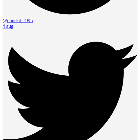
@danskdf1995
·
4 aug