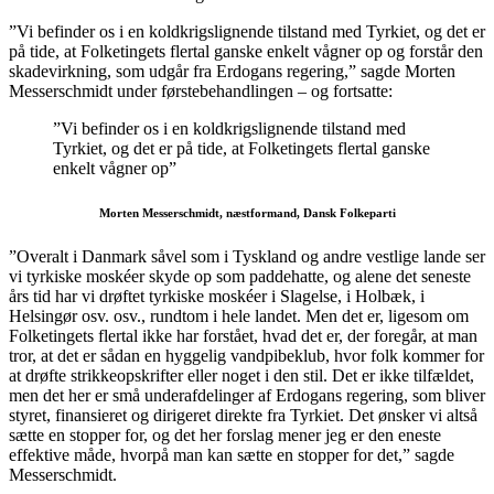
”Vi befinder os i en koldkrigslignende tilstand med Tyrkiet, og det er
på tide, at Folketingets flertal ganske enkelt vågner op og forstår den
skadevirkning, som udgår fra Erdogans regering,” sagde Morten
Messerschmidt under førstebehandlingen – og fortsatte:
”Vi befinder os i en koldkrigslignende tilstand med
Tyrkiet, og det er på tide, at Folketingets flertal ganske
enkelt vågner op”
Morten Messerschmidt, næstformand, Dansk Folkeparti
”Overalt i Danmark såvel som i Tyskland og andre vestlige lande ser
vi tyrkiske moskéer skyde op som paddehatte, og alene det seneste
års tid har vi drøftet tyrkiske moskéer i Slagelse, i Holbæk, i
Helsingør osv. osv., rundtom i hele landet. Men det er, ligesom om
Folketingets flertal ikke har forstået, hvad det er, der foregår, at man
tror, at det er sådan en hyggelig vandpibeklub, hvor folk kommer for
at drøfte strikkeopskrifter eller noget i den stil. Det er ikke tilfældet,
men det her er små underafdelinger af Erdogans regering, som bliver
styret, finansieret og dirigeret direkte fra Tyrkiet. Det ønsker vi altså
sætte en stopper for, og det her forslag mener jeg er den eneste
effektive måde, hvorpå man kan sætte en stopper for det,” sagde
Messerschmidt.