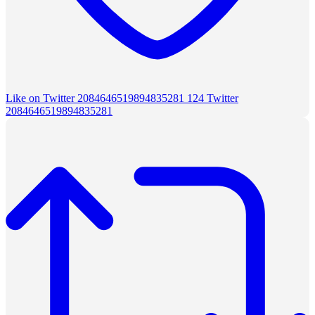
Like on Twitter 2084646519894835281
124
Twitter
2084646519894835281