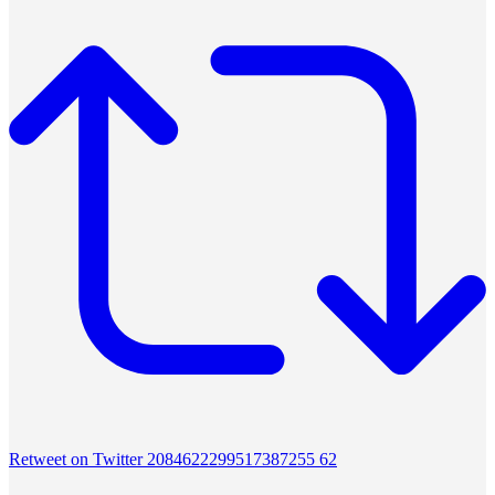
Retweet on Twitter 2084622299517387255
62