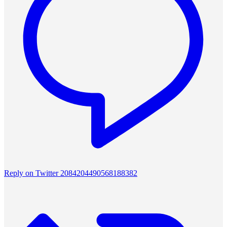
Reply on Twitter 2084204490568188382