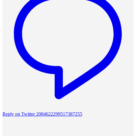
Reply on Twitter 2084622299517387255