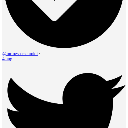
@mrmesserschmidt
·
4 aug