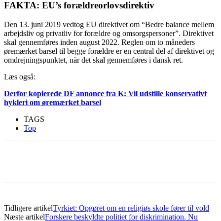
FAKTA: EU’s forældreorlovsdirektiv
Den 13. juni 2019 vedtog EU direktivet om “Bedre balance mellem
arbejdsliv og privatliv for forældre og omsorgspersoner”. Direktivet
skal gennemføres inden august 2022. Reglen om to måneders
øremærket barsel til begge forældre er en central del af direktivet og
omdrejningspunktet, når det skal gennemføres i dansk ret.
Læs også:
Derfor kopierede DF annonce fra K: Vil udstille konservativt
hykleri om øremærket barsel
TAGS
Top
Tidligere artikel
Tyrkiet: Opgøret om en religiøs skole fører til vold
Næste artikel
Forskere beskyldte politiet for diskrimination. Nu