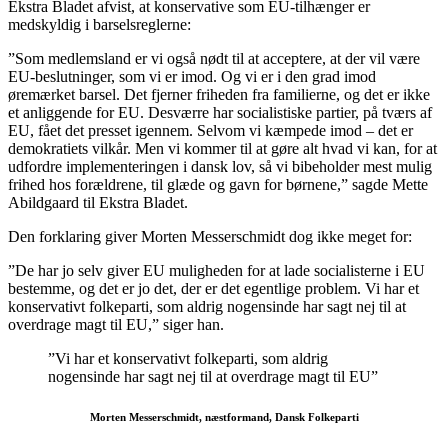
Ekstra Bladet afvist, at konservative som EU-tilhænger er
medskyldig i barselsreglerne:
”Som medlemsland er vi også nødt til at acceptere, at der vil være
EU-beslutninger, som vi er imod. Og vi er i den grad imod
øremærket barsel. Det fjerner friheden fra familierne, og det er ikke
et anliggende for EU. Desværre har socialistiske partier, på tværs af
EU, fået det presset igennem. Selvom vi kæmpede imod – det er
demokratiets vilkår. Men vi kommer til at gøre alt hvad vi kan, for at
udfordre implementeringen i dansk lov, så vi bibeholder mest mulig
frihed hos forældrene, til glæde og gavn for børnene,” sagde Mette
Abildgaard til Ekstra Bladet.
Den forklaring giver Morten Messerschmidt dog ikke meget for:
”De har jo selv giver EU muligheden for at lade socialisterne i EU
bestemme, og det er jo det, der er det egentlige problem. Vi har et
konservativt folkeparti, som aldrig nogensinde har sagt nej til at
overdrage magt til EU,” siger han.
”Vi har et konservativt folkeparti, som aldrig
nogensinde har sagt nej til at overdrage magt til EU”
Morten Messerschmidt, næstformand, Dansk Folkeparti