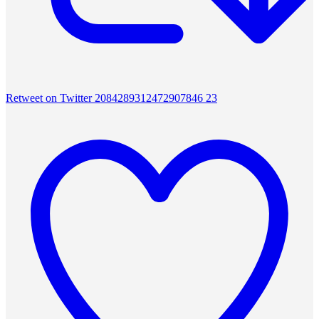
Retweet on Twitter 2084289312472907846
23