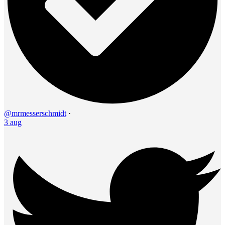
@mrmesserschmidt
·
3 aug