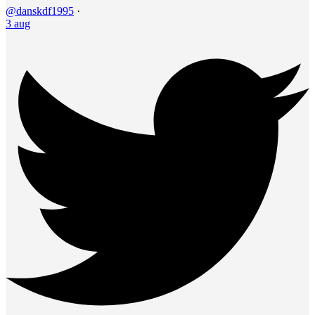
@danskdf1995
·
3 aug