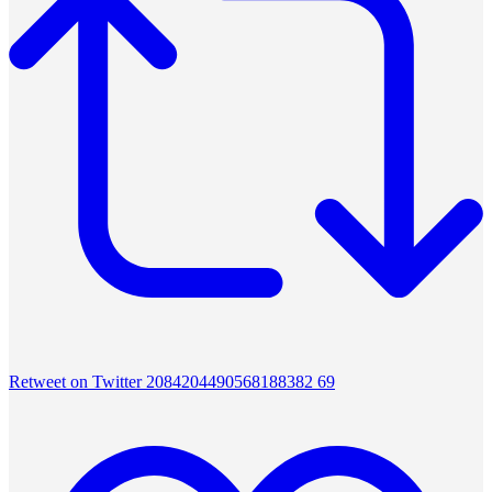
Retweet on Twitter 2084204490568188382
69