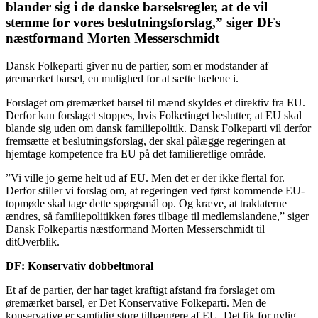
blander sig i de danske barselsregler, at de vil
stemme for vores beslutningsforslag,” siger DFs
næstformand Morten Messerschmidt
Dansk Folkeparti giver nu de partier, som er modstander af
øremærket barsel, en mulighed for at sætte hælene i.
Forslaget om øremærket barsel til mænd skyldes et direktiv fra EU.
Derfor kan forslaget stoppes, hvis Folketinget beslutter, at EU skal
blande sig uden om dansk familiepolitik. Dansk Folkeparti vil derfor
fremsætte et beslutningsforslag, der skal pålægge regeringen at
hjemtage kompetence fra EU på det familieretlige område.
”Vi ville jo gerne helt ud af EU. Men det er der ikke flertal for.
Derfor stiller vi forslag om, at regeringen ved først kommende EU-
topmøde skal tage dette spørgsmål op. Og kræve, at traktaterne
ændres, så familiepolitikken føres tilbage til medlemslandene,” siger
Dansk Folkepartis næstformand Morten Messerschmidt til
ditOverblik.
DF: Konservativ dobbeltmoral
Et af de partier, der har taget kraftigt afstand fra forslaget om
øremærket barsel, er Det Konservative Folkeparti. Men de
konservative er samtidig store tilhængere af EU. Det fik for nylig