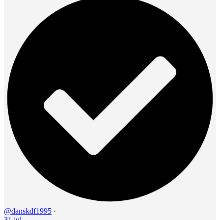
@danskdf1995
·
31 jul