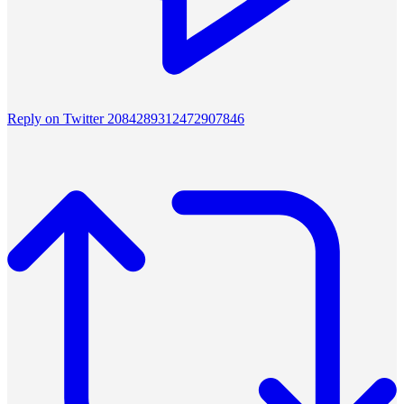
Reply on Twitter 2084289312472907846