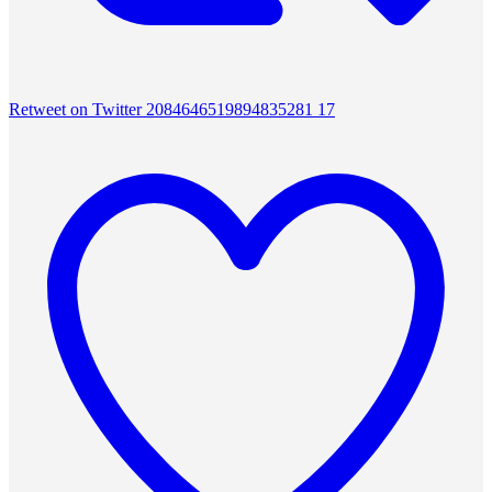
Retweet on Twitter 2084646519894835281
17