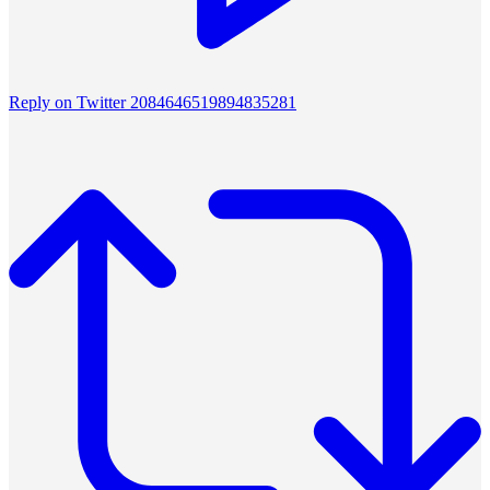
Reply on Twitter 2084646519894835281