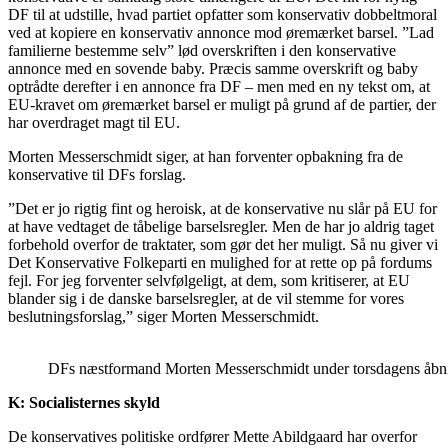
DF til at udstille, hvad partiet opfatter som konservativ dobbeltmoral
ved at kopiere en konservativ annonce mod øremærket barsel. ”Lad
familierne bestemme selv” lød overskriften i den konservative
annonce med en sovende baby. Præcis samme overskrift og baby
optrådte derefter i en annonce fra DF – men med en ny tekst om, at
EU-kravet om øremærket barsel er muligt på grund af de partier, der
har overdraget magt til EU.
Morten Messerschmidt siger, at han forventer opbakning fra de
konservative til DFs forslag.
”Det er jo rigtig fint og heroisk, at de konservative nu slår på EU for
at have vedtaget de tåbelige barselsregler. Men de har jo aldrig taget
forbehold overfor de traktater, som gør det her muligt. Så nu giver vi
Det Konservative Folkeparti en mulighed for at rette op på fordums
fejl. For jeg forventer selvfølgeligt, at dem, som kritiserer, at EU
blander sig i de danske barselsregler, at de vil stemme for vores
beslutningsforslag,” siger Morten Messerschmidt.
DFs næstformand Morten Messerschmidt under torsdagens åbnin
K: Socialisternes skyld
De konservatives politiske ordfører Mette Abildgaard har overfor