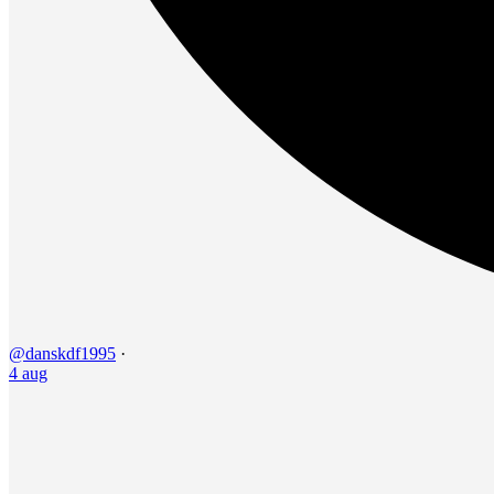
@danskdf1995
·
4 aug