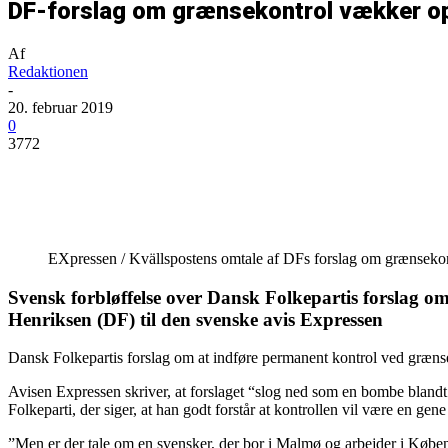
DF-forslag om grænsekontrol vækker ops
Af
Redaktionen
-
20. februar 2019
0
3772
Del
EXpressen / Kvällspostens omtale af DFs forslag om grænsekon
Svensk forbløffelse over Dansk Folkepartis forslag o
Henriksen (DF) til den svenske avis Expressen
Dansk Folkepartis forslag om at indføre permanent kontrol ved græns
Avisen Expressen skriver, at forslaget “slog ned som en bombe blan
Folkeparti, der siger, at han godt forstår at kontrollen vil være en 
”Men er der tale om en svensker, der bor i Malmø og arbejder i Københ