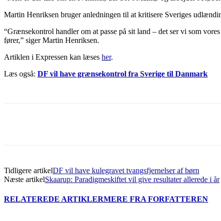
Martin Henriksen bruger anledningen til at kritisere Sveriges udlændin
“Grænsekontrol handler om at passe på sit land – det ser vi som vores
fører,” siger Martin Henriksen.
Artiklen i Expressen kan læses
her
.
Læs også:
DF vil have grænsekontrol fra Sverige til Danmark
Del
Tidligere artikel
DF vil have kulegravet tvangsfjernelser af børn
Næste artikel
Skaarup: Paradigmeskiftet vil give resultater allerede i år
RELATEREDE ARTIKLER
MERE FRA FORFATTEREN