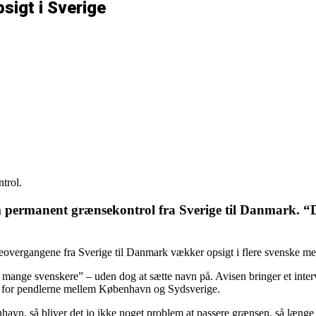
igt i Sverige
trol.
m permanent grænsekontrol fra Sverige til Danmark. “D
eovergangene fra Sverige til Danmark vækker opsigt i flere svenske me
dt mange svenskere” – uden dog at sætte navn på. Avisen bringer et in
gene for pendlerne mellem København og Sydsverige.
avn, så bliver det jo ikke noget problem at passere grænsen, så længe p