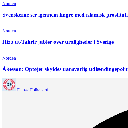
Norden
Svenskerne ser igennem fingre med islamisk prostitut
Norden
Hizb ut-Tahrir jubler over uroligheder i Sverige
Norden
Åkesson: Optøjer skyldes uansvarlig udlændingepolit
Dansk Folkeparti