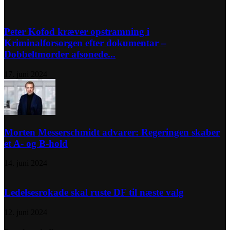
Peter Kofod kræver opstramning i
Kriminalforsorgen efter dokumentar –
Dobbeltmorder afsonede...
17. juni 2024
Morten Messerschmidt advarer: Regeringen skaber
et A- og B-hold
14. juni 2024
Ledelsesrokade skal ruste DF til næste valg
12. juni 2024