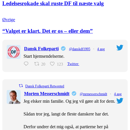
Ledelsesrokade skal ruste DF til næste valg
Øvrige
“Valget er klart. Det er os – eller dem”
Dansk Folkeparti
@danskdf1995
·
4 aug
Start hjemsendelserne.
20
123
Twitter
Dansk Folkeparti Retweeted
Morten Messerschmidt
@mrmesserschmidt
·
4 aug
Jeg elsker min familie. Og jeg vil gøre alt for dem.
Sådan tror jeg, langt de fleste danskere har det.
Derfor undrer det mig også, at partierne her på