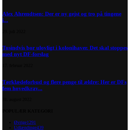
Alex Ahrendtsen: Der er ny gejst og tro på tingene
i...
29. juli 2022
Tusindvis bor ulovligt i kolonihaver. Det skal stoppes
med nyt DF-forslag
17. februar 2022
Tørklædeforbud og flere penge til ældre: Her er DFs
fem hovedkrav...
31. august 2022
POPULÆR KATEGORI
Øvrige
1291
Udlændinge
439