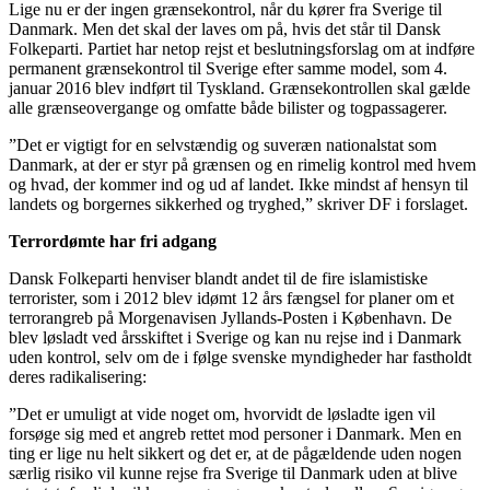
Lige nu er der ingen grænsekontrol, når du kører fra Sverige til
Danmark. Men det skal der laves om på, hvis det står til Dansk
Folkeparti. Partiet har netop rejst et beslutningsforslag om at indføre
permanent grænsekontrol til Sverige efter samme model, som 4.
januar 2016 blev indført til Tyskland. Grænsekontrollen skal gælde
alle grænseovergange og omfatte både bilister og togpassagerer.
”Det er vigtigt for en selvstændig og suveræn nationalstat som
Danmark, at der er styr på grænsen og en rimelig kontrol med hvem
og hvad, der kommer ind og ud af landet. Ikke mindst af hensyn til
landets og borgernes sikkerhed og tryghed,” skriver DF i forslaget.
Terrordømte har fri adgang
Dansk Folkeparti henviser blandt andet til de fire islamistiske
terrorister, som i 2012 blev idømt 12 års fængsel for planer om et
terrorangreb på Morgenavisen Jyllands-Posten i København. De
blev løsladt ved årsskiftet i Sverige og kan nu rejse ind i Danmark
uden kontrol, selv om de i følge svenske myndigheder har fastholdt
deres radikalisering:
”Det er umuligt at vide noget om, hvorvidt de løsladte igen vil
forsøge sig med et angreb rettet mod personer i Danmark. Men en
ting er lige nu helt sikkert og det er, at de pågældende uden nogen
særlig risiko vil kunne rejse fra Sverige til Danmark uden at blive