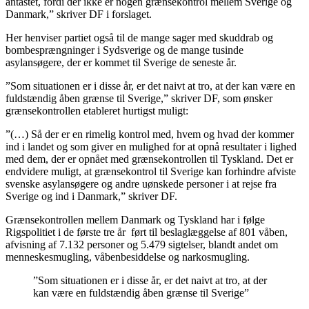
antastet, fordi der ikke er nogen grænsekontrol mellem Sverige og
Danmark,” skriver DF i forslaget.
Her henviser partiet også til de mange sager med skuddrab og
bombesprængninger i Sydsverige og de mange tusinde
asylansøgere, der er kommet til Sverige de seneste år.
”Som situationen er i disse år, er det naivt at tro, at der kan være en
fuldstændig åben grænse til Sverige,” skriver DF, som ønsker
grænsekontrollen etableret hurtigst muligt:
”(…) Så der er en rimelig kontrol med, hvem og hvad der kommer
ind i landet og som giver en mulighed for at opnå resultater i lighed
med dem, der er opnået med grænsekontrollen til Tyskland. Det er
endvidere muligt, at grænsekontrol til Sverige kan forhindre afviste
svenske asylansøgere og andre uønskede personer i at rejse fra
Sverige og ind i Danmark,” skriver DF.
Grænsekontrollen mellem Danmark og Tyskland har i følge
Rigspolitiet i de første tre år ført til beslaglæggelse af 801 våben,
afvisning af 7.132 personer og 5.479 sigtelser, blandt andet om
menneskesmugling, våbenbesiddelse og narkosmugling.
”Som situationen er i disse år, er det naivt at tro, at der
kan være en fuldstændig åben grænse til Sverige”