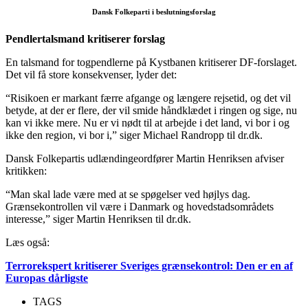
Dansk Folkeparti i beslutningsforslag
Pendlertalsmand kritiserer forslag
En talsmand for togpendlerne på Kystbanen kritiserer DF-forslaget.
Det vil få store konsekvenser, lyder det:
“Risikoen er markant færre afgange og længere rejsetid, og det vil
betyde, at der er flere, der vil smide håndklædet i ringen og sige, nu
kan vi ikke mere. Nu er vi nødt til at arbejde i det land, vi bor i og
ikke den region, vi bor i,” siger Michael Randropp til dr.dk.
Dansk Folkepartis udlændingeordfører Martin Henriksen afviser
kritikken:
“Man skal lade være med at se spøgelser ved højlys dag.
Grænsekontrollen vil være i Danmark og hovedstadsområdets
interesse,” siger Martin Henriksen til dr.dk.
Læs også:
Terrorekspert kritiserer Sveriges grænsekontrol: Den er en af
Europas dårligste
TAGS