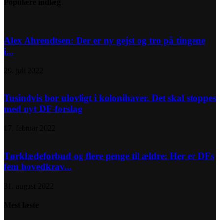
Populære indlæg
Alex Ahrendtsen: Der er ny gejst og tro på tingene
i...
29. juli 2022
Tusindvis bor ulovligt i kolonihaver. Det skal stoppes
med nyt DF-forslag
17. februar 2022
Tørklædeforbud og flere penge til ældre: Her er DFs
fem hovedkrav...
31. august 2022
Mest læste