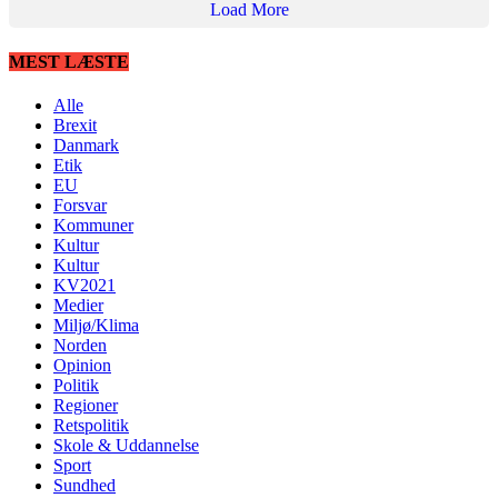
Load More
MEST LÆSTE
Alle
Brexit
Danmark
Etik
EU
Forsvar
Kommuner
Kultur
Kultur
KV2021
Medier
Miljø/Klima
Norden
Opinion
Politik
Regioner
Retspolitik
Skole & Uddannelse
Sport
Sundhed