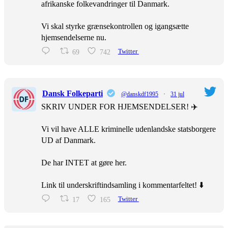
afrikanske folkevandringer til Danmark.
Vi skal styrke grænsekontrollen og igangsætte
hjemsendelserne nu.
69
742
Twitter
Dansk Folkeparti
@danskdf1995
·
31 jul
SKRIV UNDER FOR HJEMSENDELSER! ✈️
Vi vil have ALLE kriminelle udenlandske statsborgere
UD af Danmark.
De har INTET at gøre her.
Link til underskriftindsamling i kommentarfeltet! ⬇️
17
165
Twitter