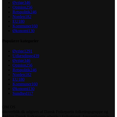
Øvrige
346
Opinion
256
Retspolitik
246
Norden
182
EU
180
Kommuner
160
Økonomi
130
Populære kategorier
Øvrige
1291
Udlændinge
439
Øvrige
346
Opinion
256
Retspolitik
246
Norden
182
EU
180
Kommuner
160
Økonomi
130
Sundhed
117
OM OS
ditoverblik.dk udgives af Dansk Folkepartis folketingsgruppe og
dækker Dansk Folkepartis arbejde i Folketinget. Ansvarshavende