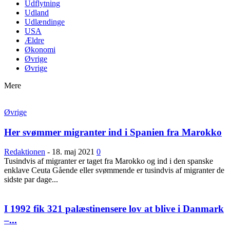
Udflytning
Udland
Udlændinge
USA
Ældre
Økonomi
Øvrige
Øvrige
Mere
Øvrige
Her svømmer migranter ind i Spanien fra Marokko
Redaktionen
-
18. maj 2021
0
Tusindvis af migranter er taget fra Marokko og ind i den spanske
enklave Ceuta Gående eller svømmende er tusindvis af migranter de
sidste par dage...
I 1992 fik 321 palæstinensere lov at blive i Danmark
–...