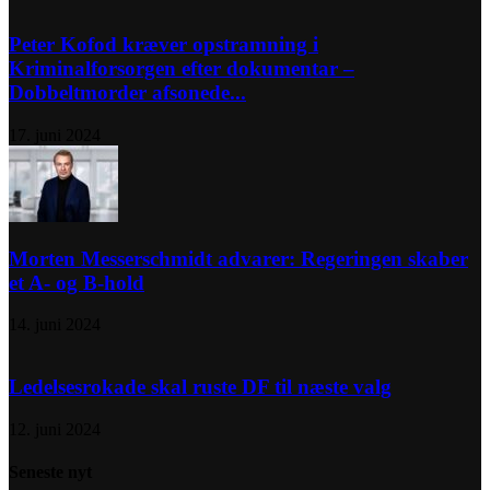
Peter Kofod kræver opstramning i
Kriminalforsorgen efter dokumentar –
Dobbeltmorder afsonede...
17. juni 2024
Morten Messerschmidt advarer: Regeringen skaber
et A- og B-hold
14. juni 2024
Ledelsesrokade skal ruste DF til næste valg
12. juni 2024
Seneste nyt