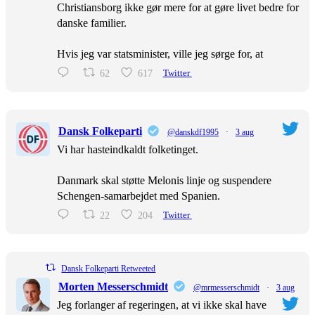
Christiansborg ikke gør mere for at gøre livet bedre for
danske familier.
Hvis jeg var statsminister, ville jeg sørge for, at
62
617
Twitter
Dansk Folkeparti
@danskdf1995
·
3 aug
Vi har hasteindkaldt folketinget.
Danmark skal støtte Melonis linje og suspendere
Schengen-samarbejdet med Spanien.
22
204
Twitter
Dansk Folkeparti Retweeted
Morten Messerschmidt
@mrmesserschmidt
·
3 aug
Jeg forlanger af regeringen, at vi ikke skal have