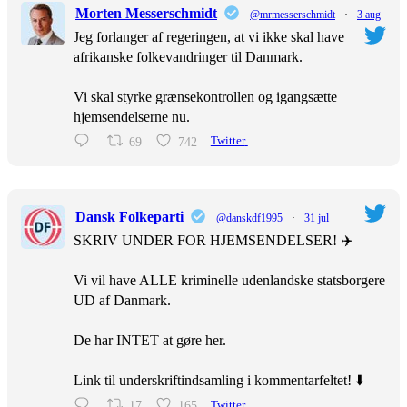
Morten Messerschmidt
@mrmesserschmidt
·
3 aug
Jeg forlanger af regeringen, at vi ikke skal have
afrikanske folkevandringer til Danmark.
Vi skal styrke grænsekontrollen og igangsætte
hjemsendelserne nu.
69
742
Twitter
Dansk Folkeparti
@danskdf1995
·
31 jul
SKRIV UNDER FOR HJEMSENDELSER! ✈️
Vi vil have ALLE kriminelle udenlandske statsborgere
UD af Danmark.
De har INTET at gøre her.
Link til underskriftindsamling i kommentarfeltet! ⬇️
17
165
Twitter