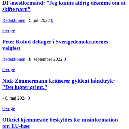
DF-næstformand: ”Jeg kunne aldrig drømme om at
skifte parti”
Redaktionen
-
5. juli 2022
0
Øvrige
Peter Kofod deltager i Sverigedemokraternes
valgfest
Redaktionen
-
8. september 2022
0
Øvrige
Nick Zimmermann kritiserer gyldent håndtryk:
”Det lugter grimt.”
-
6. maj 2024
0
Øvrige
Officiel hjemmeside beskyldes for misinformation
om EU-hær