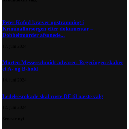
Peter Kofod kræver opstramning i
Kriminalforsorgen efter dokumentar –
Dobbeltmorder afsonede...
17. juni 2024
Morten Messerschmidt advarer: Regeringen skaber
et A- og B-hold
14. juni 2024
Ledelsesrokade skal ruste DF til næste valg
12. juni 2024
Seneste nyt