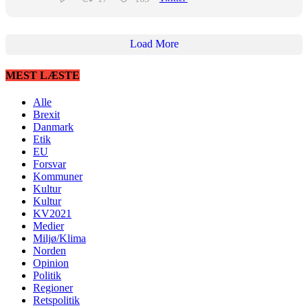
Load More
MEST LÆSTE
Alle
Brexit
Danmark
Etik
EU
Forsvar
Kommuner
Kultur
Kultur
KV2021
Medier
Miljø/Klima
Norden
Opinion
Politik
Regioner
Retspolitik