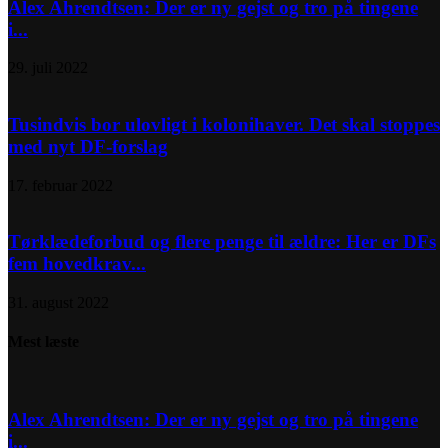
Alex Ahrendtsen: Der er ny gejst og tro på tingene
i...
29. juli 2022
Tusindvis bor ulovligt i kolonihaver. Det skal stoppes
med nyt DF-forslag
17. februar 2022
Tørklædeforbud og flere penge til ældre: Her er DFs
fem hovedkrav...
31. august 2022
Mest læste
Alex Ahrendtsen: Der er ny gejst og tro på tingene
i...