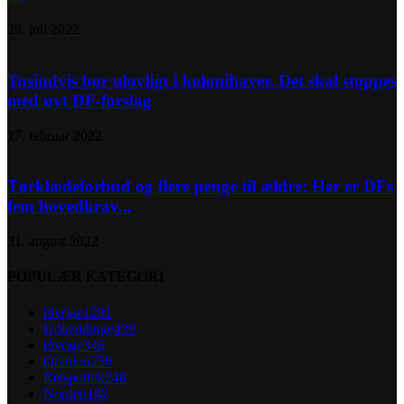
29. juli 2022
Tusindvis bor ulovligt i kolonihaver. Det skal stoppes
med nyt DF-forslag
17. februar 2022
Tørklædeforbud og flere penge til ældre: Her er DFs
fem hovedkrav...
31. august 2022
POPULÆR KATEGORI
Øvrige
1291
Udlændinge
439
Øvrige
346
Opinion
256
Retspolitik
246
Norden
182