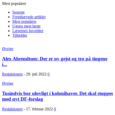
Mest populære
Seneste
Fremhævede artikler
Mest populære
Ugens mest læste
Læsernes favoritter
Tilfældig
Øvrige
Alex Ahrendtsen: Der er ny gejst og tro på tingene
i...
Redaktionen
-
29. juli 2022
0
Øvrige
Tusindvis bor ulovligt i kolonihaver. Det skal stoppes
med nyt DF-forslag
Redaktionen
-
17. februar 2022
0