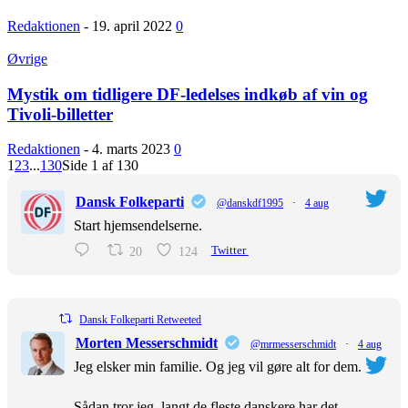
Redaktionen
-
19. april 2022
0
Øvrige
Mystik om tidligere DF-ledelses indkøb af vin og
Tivoli-billetter
Redaktionen
-
4. marts 2023
0
1
2
3
...
130
Side 1 af 130
Dansk Folkeparti
@danskdf1995
·
4 aug
Start hjemsendelserne.
20
124
Twitter
Dansk Folkeparti Retweeted
Morten Messerschmidt
@mrmesserschmidt
·
4 aug
Jeg elsker min familie. Og jeg vil gøre alt for dem.
Sådan tror jeg, langt de fleste danskere har det.