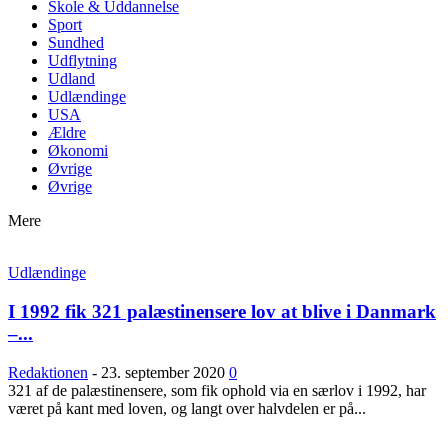
Skole & Uddannelse
Sport
Sundhed
Udflytning
Udland
Udlændinge
USA
Ældre
Økonomi
Øvrige
Øvrige
Mere
Udlændinge
I 1992 fik 321 palæstinensere lov at blive i Danmark
–...
Redaktionen
-
23. september 2020
0
321 af de palæstinensere, som fik ophold via en særlov i 1992, har
været på kant med loven, og langt over halvdelen er på...