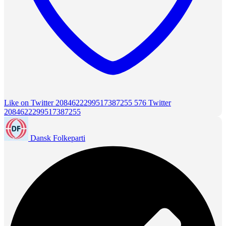
Like on Twitter 2084622299517387255
576
Twitter
2084622299517387255
Dansk Folkeparti