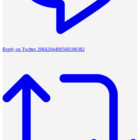
Reply on Twitter 2084204490568188382