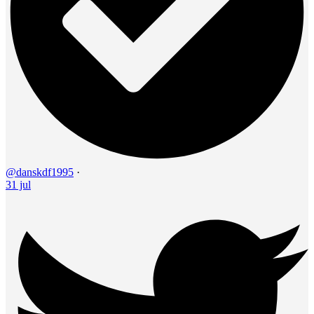
@danskdf1995
·
31 jul