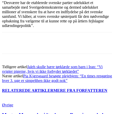
“Desværre har de etablerede svenske partier udelukket et
samarbejde med Sverigedemokraterne og dermed udelukket
millioner af svenskere fra at have en indflydelse på det svenske
samfund. Vi håber, at vores svenske søsterparti får den nødvendige
opbakning fra vælgerne til at kunne rette op på årtiers fejlslagne
udlændingepolitik”.
Tidligere artikel
Jaleh skulle bære tørklæde som barn i Iran: “Vi
svigter pigerne, hvis vi ikke forbyder tørklædet”
Næste artikel
Pia Kjærsgaard besøgte plejehjem: “En times rengøring
hver 3. uge er simpelthen ikke godt nok”
RELATEREDE ARTIKLER
MERE FRA FORFATTEREN
Øvrige