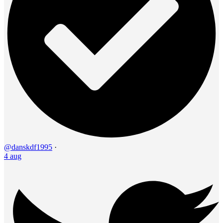
@danskdf1995
·
4 aug