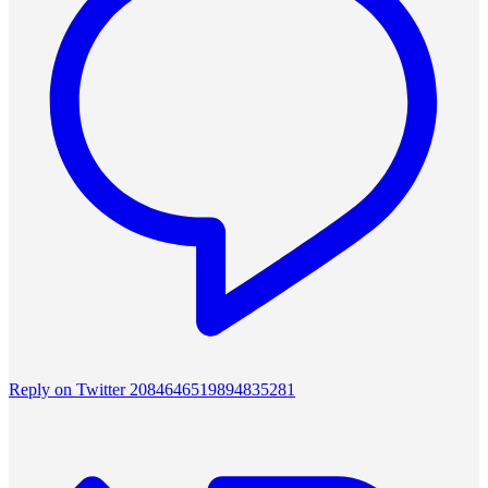
Reply on Twitter 2084646519894835281