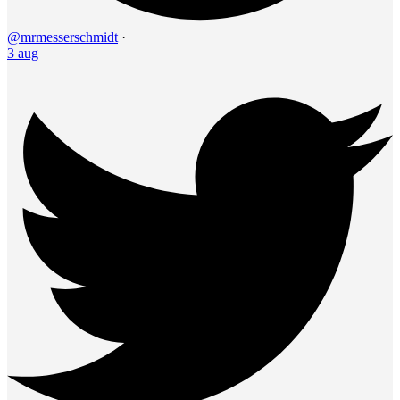
@mrmesserschmidt
·
3 aug