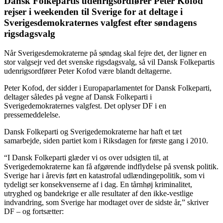
Dansk Folkepartis udenrigsordfører Peter Kofod
rejser i weekenden til Sverige for at deltage i
Sverigesdemokraternes valgfest efter søndagens
rigsdagsvalg
Når Sverigesdemokraterne på søndag skal fejre det, der ligner en
stor valgsejr ved det svenske rigsdagsvalg, så vil Dansk Folkepartis
udenrigsordfører Peter Kofod være blandt deltagerne.
Peter Kofod, der sidder i Europaparlamentet for Dansk Folkeparti,
deltager således på vegne af Dansk Folkeparti i
Sverigedemokraternes valgfest. Det oplyser DF i en
pressemeddelelse.
Dansk Folkeparti og Sverigedemokraterne har haft et tæt
samarbejde, siden partiet kom i Riksdagen for første gang i 2010.
“I Dansk Folkeparti glæder vi os over udsigten til, at
Sverigedemokraterne kan få afgørende indflydelse på svensk politik.
Sverige har i årevis ført en katastrofal udlændingepolitik, som vi
tydeligt ser konsekvenserne af i dag. En tårnhøj kriminalitet,
utryghed og bandekrige er alle resultater af den ikke-vestlige
indvandring, som Sverige har modtaget over de sidste år,” skriver
DF – og fortsætter: