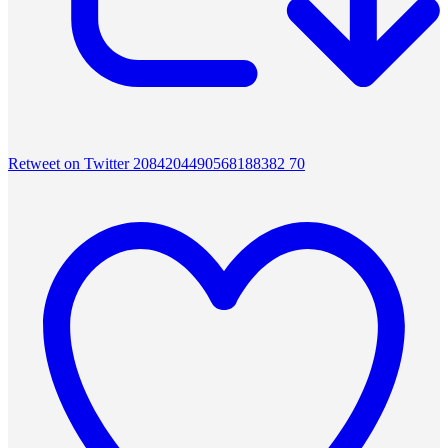
Retweet on Twitter 2084204490568188382
70