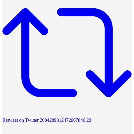
Retweet on Twitter 2084289312472907846
23