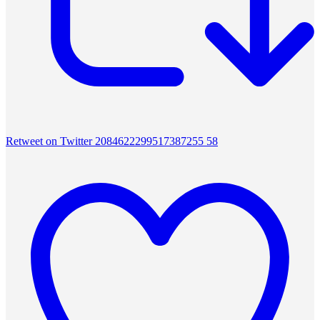
Retweet on Twitter 2084622299517387255
58