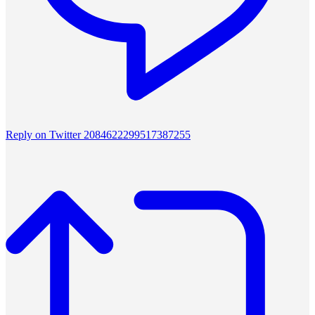
Reply on Twitter 2084622299517387255