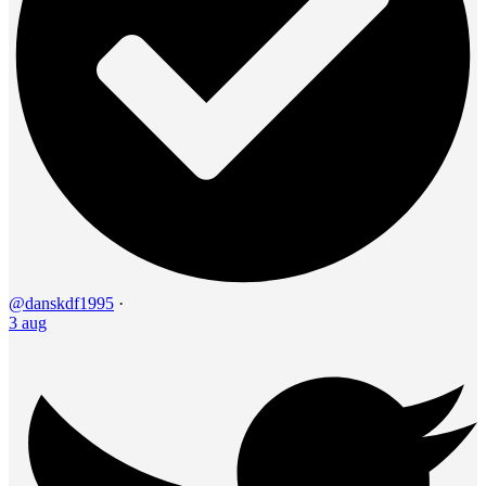
@danskdf1995
·
3 aug