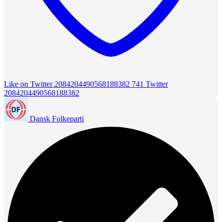
Like on Twitter 2084204490568188382
741
Twitter
2084204490568188382
Dansk Folkeparti