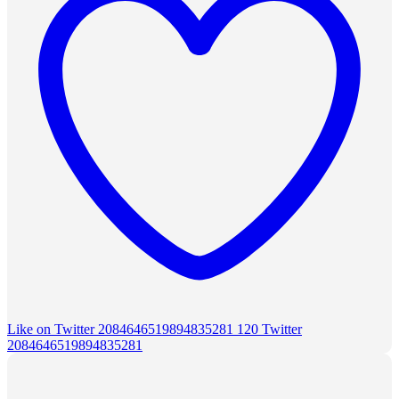
Like on Twitter 2084646519894835281
120
Twitter
2084646519894835281