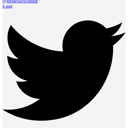
@mrmesserschmidt
·
4 aug