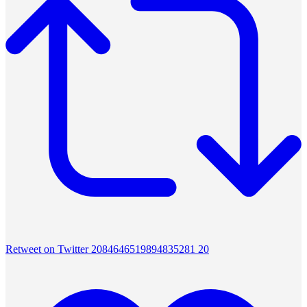
Retweet on Twitter 2084646519894835281
20