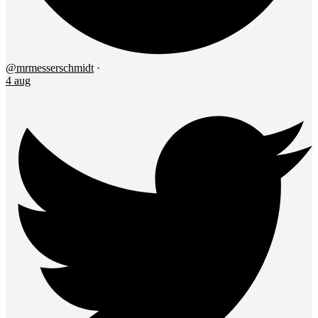
@mrmesserschmidt
·
4 aug