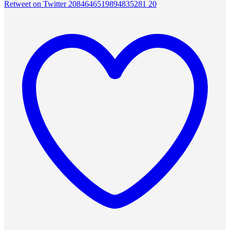
Retweet on Twitter 2084646519894835281
20