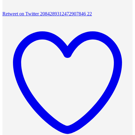
Retweet on Twitter 2084289312472907846
22