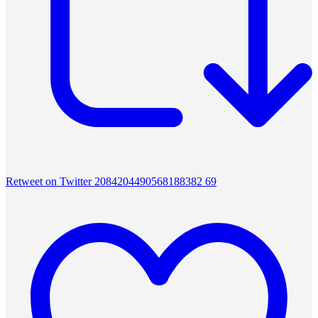
Retweet on Twitter 2084204490568188382
69