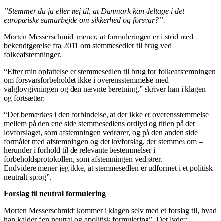
”Stemmer du ja eller nej til, at Danmark kan deltage i det
europæiske samarbejde om sikkerhed og forsvar?”.
Morten Messerschmidt mener, at formuleringen er i strid med
bekendtgørelse fra 2011 om stemmesedler til brug ved
folkeafstemninger.
“Efter min opfattelse er stemmesedlen til brug for folkeafstemningen
om forsvarsforbeholdet ikke i overensstemmelse med
valglovgivningen og den nævnte beretning,” skriver han i klagen –
og fortsætter:
“Det bemærkes i den forbindelse, at der ikke er overensstemmelse
mellem på den ene side stemmesedlens ordlyd og titlen på det
lovforslaget, som afstemningen vedrører, og på den anden side
formålet med afstemningen og det lovforslag, der stemmes om –
herunder i forhold til de relevante bestemmelser i
forbeholdsprotokollen, som afstemningen vedrører.
Endvidere mener jeg ikke, at stemmesedlen er udformet i et politisk
neutralt sprog”.
Forslag til neutral formulering
Morten Messerschmidt kommer i klagen selv med et forslag til, hvad
han kalder “en neutral og apolitisk formulering”. Det lyder: