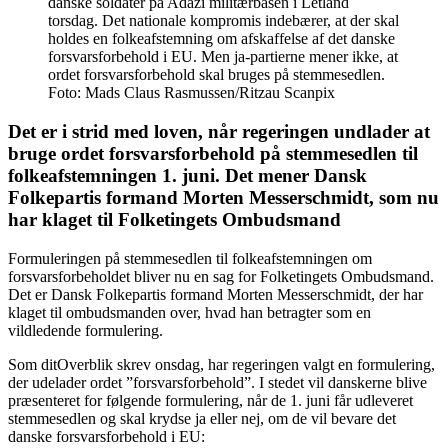
danske soldater på Adazi militærbasen i Letland
torsdag. Det nationale kompromis indebærer, at der skal
holdes en folkeafstemning om afskaffelse af det danske
forsvarsforbehold i EU. Men ja-partierne mener ikke, at
ordet forsvarsforbehold skal bruges på stemmesedlen.
Foto: Mads Claus Rasmussen/Ritzau Scanpix
Det er i strid med loven, når regeringen undlader at
bruge ordet forsvarsforbehold på stemmesedlen til
folkeafstemningen 1. juni. Det mener Dansk
Folkepartis formand Morten Messerschmidt, som nu
har klaget til Folketingets Ombudsmand
Formuleringen på stemmesedlen til folkeafstemningen om
forsvarsforbeholdet bliver nu en sag for Folketingets Ombudsmand.
Det er Dansk Folkepartis formand Morten Messerschmidt, der har
klaget til ombudsmanden over, hvad han betragter som en
vildledende formulering.
Som ditOverblik skrev onsdag, har regeringen valgt en formulering,
der udelader ordet ”forsvarsforbehold”. I stedet vil danskerne blive
præsenteret for følgende formulering, når de 1. juni får udleveret
stemmesedlen og skal krydse ja eller nej, om de vil bevare det
danske forsvarsforbehold i EU: