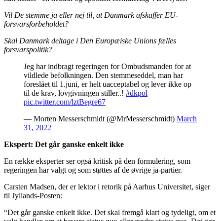
Vil De stemme ja eller nej til, at Danmark afskaffer EU-
forsvarsforbeholdet?
Skal Danmark deltage i Den Europæiske Unions fælles
forsvarspolitik?
Jeg har indbragt regeringen for Ombudsmanden for at
vildlede befolkningen. Den stemmeseddel, man har
foreslået til 1.juni, er helt uacceptabel og lever ikke op
til de krav, lovgivningen stiller..!
#dkpol
pic.twitter.com/lztBegre67
— Morten Messerschmidt (@MrMesserschmidt)
March
31, 2022
Ekspert: Det går ganske enkelt ikke
En række eksperter ser også kritisk på den formulering, som
regeringen har valgt og som støttes af de øvrige ja-partier.
Carsten Madsen, der er lektor i retorik på Aarhus Universitet, siger
til Jyllands-Posten:
“Det går ganske enkelt ikke. Det skal fremgå klart og tydeligt, om et