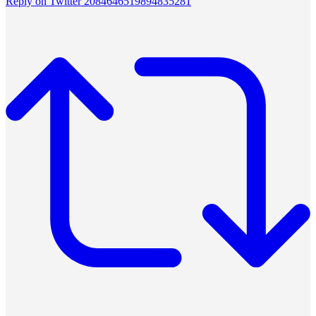
Reply on Twitter 2084646519894835281