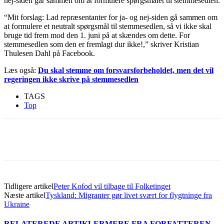
nej-siden går sammen om at formulere spørgsmålet til stemmesedlen.
“Mit forslag: Lad repræsentanter for ja- og nej-siden gå sammen om
at formulere et neutralt spørgsmål til stemmesedlen, så vi ikke skal
bruge tid frem mod den 1. juni på at skændes om dette. For
stemmesedlen som den er fremlagt dur ikke!,” skriver Kristian
Thulesen Dahl på Facebook.
Læs også:
Du skal stemme om forsvarsforbeholdet, men det vil
regeringen ikke skrive på stemmesedlen
TAGS
Top
Tidligere artikel
Peter Kofod vil tilbage til Folketinget
Næste artikel
Tyskland: Migranter gør livet svært for flygtninge fra
Ukraine
RELATEREDE ARTIKLER
MERE FRA FORFATTEREN