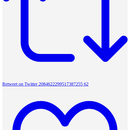
Retweet on Twitter 2084622299517387255
62