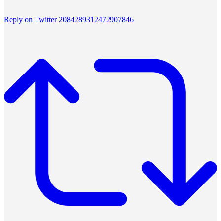
Reply on Twitter 2084289312472907846