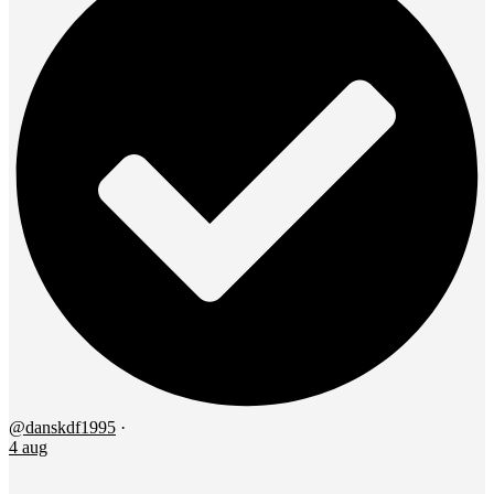
@danskdf1995
·
4 aug