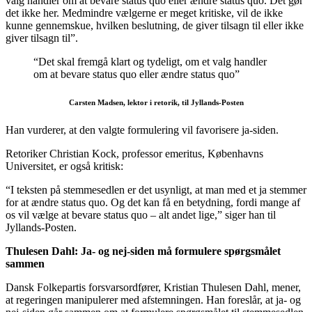
valg handler om at bevare status quo eller ændre status quo. Det gør
det ikke her. Medmindre vælgerne er meget kritiske, vil de ikke
kunne gennemskue, hvilken beslutning, de giver tilsagn til eller ikke
giver tilsagn til”.
“Det skal fremgå klart og tydeligt, om et valg handler
om at bevare status quo eller ændre status quo”
Carsten Madsen, lektor i retorik, til Jyllands-Posten
Han vurderer, at den valgte formulering vil favorisere ja-siden.
Retoriker Christian Kock, professor emeritus, Københavns
Universitet, er også kritisk:
“I teksten på stemmesedlen er det usynligt, at man med et ja stemmer
for at ændre status quo. Og det kan få en betydning, fordi mange af
os vil vælge at bevare status quo – alt andet lige,” siger han til
Jyllands-Posten.
Thulesen Dahl: Ja- og nej-siden må formulere spørgsmålet
sammen
Dansk Folkepartis forsvarsordfører, Kristian Thulesen Dahl, mener,
at regeringen manipulerer med afstemningen. Han foreslår, at ja- og