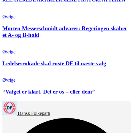
Øvrige
Morten Messerschmidt advarer: Regeringen skaber
et A- og B-hold
Øvrige
Ledelsesrokade skal ruste DF til næste valg
Øvrige
“Valget er klart. Det er os – eller dem”
Dansk Folkeparti