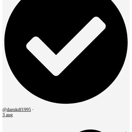
@danskdf1995
·
3 aug