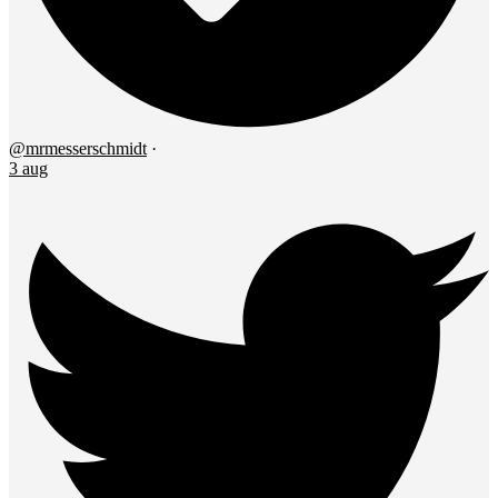
@mrmesserschmidt
·
3 aug