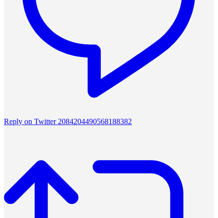
Reply on Twitter 2084204490568188382