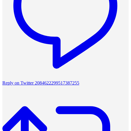
Reply on Twitter 2084622299517387255