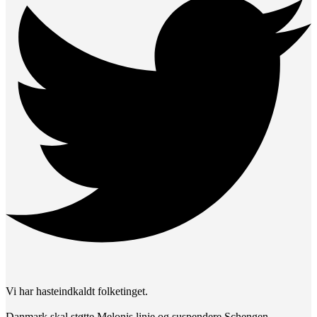
Vi har hasteindkaldt folketinget.
Danmark skal støtte Melonis linje og suspendere Schengen-