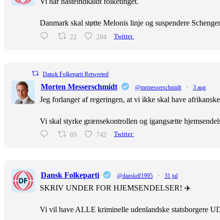
Vi har hasteindkaldt folketinget.
Danmark skal støtte Melonis linje og suspendere Scheng
22
204
Twitter
Dansk Folkeparti Retweeted
Morten Messerschmidt
@mrmesserschmidt
·
3 aug
Jeg forlanger af regeringen, at vi ikke skal have afrikans
Vi skal styrke grænsekontrollen og igangsætte hjemsendel
69
742
Twitter
Dansk Folkeparti
@danskdf1995
·
31 jul
SKRIV UNDER FOR HJEMSENDELSER! ✈️
Vi vil have ALLE kriminelle udenlandske statsborgere U