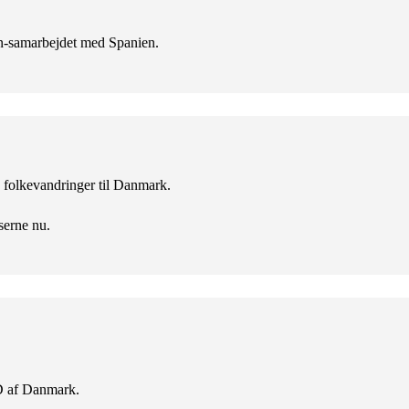
en-samarbejdet med Spanien.
ke folkevandringer til Danmark.
serne nu.
D af Danmark.