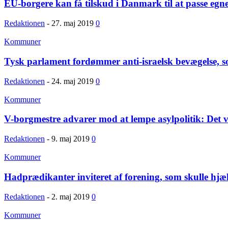
EU-borgere kan få tilskud i Danmark til at passe egne
Redaktionen
-
27. maj 2019
0
Kommuner
Tysk parlament fordømmer anti-israelsk bevægelse, s
Redaktionen
-
24. maj 2019
0
Kommuner
V-borgmestre advarer mod at lempe asylpolitik: Det v
Redaktionen
-
9. maj 2019
0
Kommuner
Hadprædikanter inviteret af forening, som skulle hjæ
Redaktionen
-
2. maj 2019
0
Kommuner