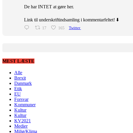
De har INTET at gøre her.
Link til underskriftindsamling i kommentarfeltet! ⬇️
17
165
Twitter
MEST LÆSTE
Alle
Brexit
Danmark
Etik
EU
Forsvar
Kommuner
Kultur
Kultur
KV2021
Medier
Miljø/Klima