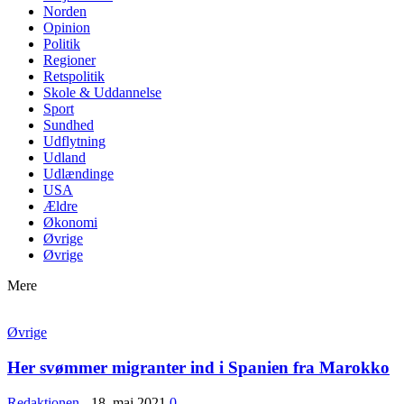
Norden
Opinion
Politik
Regioner
Retspolitik
Skole & Uddannelse
Sport
Sundhed
Udflytning
Udland
Udlændinge
USA
Ældre
Økonomi
Øvrige
Øvrige
Mere
Øvrige
Her svømmer migranter ind i Spanien fra Marokko
Redaktionen
-
18. maj 2021
0