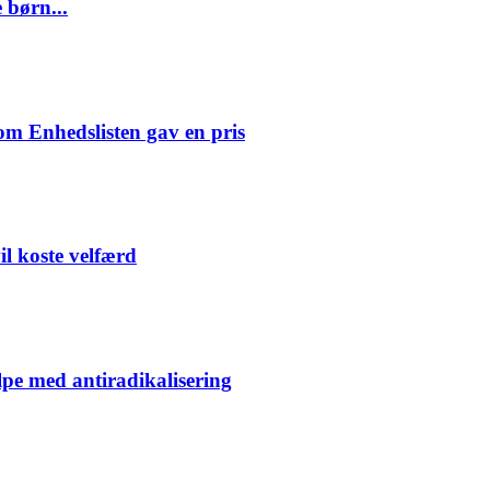
 børn...
om Enhedslisten gav en pris
il koste velfærd
lpe med antiradikalisering