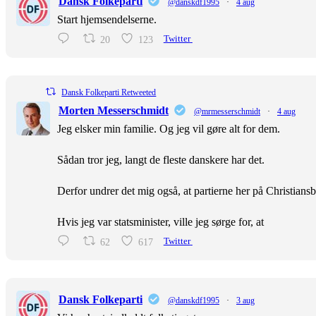
Dansk Folkeparti
@danskdf1995
·
4 aug
Start hjemsendelserne.
20
123
Twitter
Dansk Folkeparti Retweeted
Morten Messerschmidt
@mrmesserschmidt
·
4 aug
Jeg elsker min familie. Og jeg vil gøre alt for dem.
Sådan tror jeg, langt de fleste danskere har det.
Derfor undrer det mig også, at partierne her på Christiansb
Hvis jeg var statsminister, ville jeg sørge for, at
62
617
Twitter
Dansk Folkeparti
@danskdf1995
·
3 aug