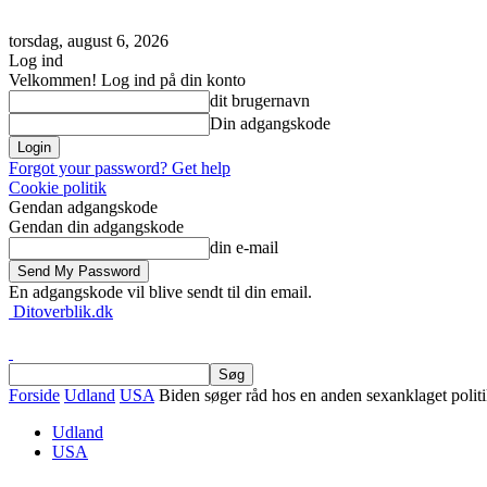
torsdag, august 6, 2026
Log ind
Velkommen! Log ind på din konto
dit brugernavn
Din adgangskode
Forgot your password? Get help
Cookie politik
Gendan adgangskode
Gendan din adgangskode
din e-mail
En adgangskode vil blive sendt til din email.
Ditoverblik.dk
Forside
Udland
USA
Biden søger råd hos en anden sexanklaget politi
Udland
USA