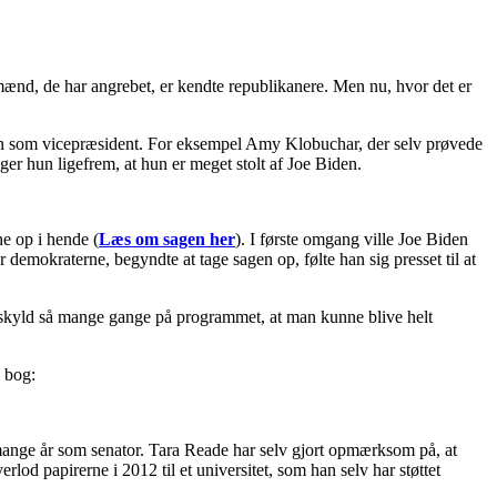
nd, de har angrebet, er kendte republikanere. Men nu, hvor det er
ten som vicepræsident. For eksempel Amy Klobuchar, der selv prøvede
r hun ligefrem, at hun er meget stolt af Joe Biden.
e op i hende (
Læs om sagen her
). I første omgang ville Joe Biden
 demokraterne, begyndte at tage sagen op, følte han sig presset til at
 uskyld så mange gange på programmet, at man kunne blive helt
n bog:
s mange år som senator. Tara Reade har selv gjort opmærksom på, at
d papirerne i 2012 til et universitet, som han selv har støttet