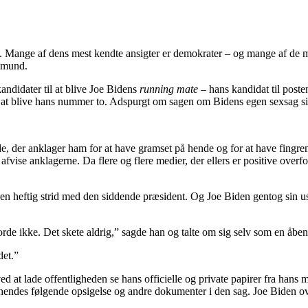
Mange af dens mest kendte ansigter er demokrater – og mange af de mæ
 mund.
ndidater til at blive Joe Bidens
running mate
– hans kandidat til pos
 at blive hans nummer to. Adspurgt om sagen om Bidens egen sexsag sige
, der anklager ham for at have gramset på hende og for at have fingren
ise anklagerne. Da flere og flere medier, der ellers er positive overfor
r en heftig strid med den siddende præsident. Og Joe Biden gentog sin
 gjorde ikke. Det skete aldrig,” sagde han og talte om sig selv som en åbe
det.”
ed at lade offentligheden se hans officielle og private papirer fra han
ndes følgende opsigelse og andre dokumenter i den sag. Joe Biden overlo