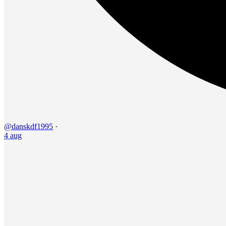
@danskdf1995
·
4 aug