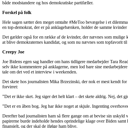
både modstandere og hos demokratiske partifæller.
Forskel på folk
Hele sagen sætter den meget omtalte #MeToo bevægelse i et dilemma. 
en top-demokrat, der er på anklagebænken, holder de samme kvinder
Det gælder også for en række af de kvinder, der nævnes som mulige ka
at blive demokraternes kandidat, og som nu nævnes som topfavorit til
Creepy Joe
Joe Bidens egen sag handler om hans tidligere medarbejder Tara Reade
selv ikke kommentere på anklagerne, men lod bare sine medarbejdere afv
tale om det ved et interview i weekenden.
Det skete hos journalisten Mika Brzezinski, der nok er mest kendt fo
forvirret:
”Det er ikke sket. Jeg siger det helt klart – det skete aldrig. Nej, det
”Det er en åben bog. Jeg har ikke noget at skjule. Ingenting overhove
Derefter bad journalisten ham så flere gange om at bevise sin uskyld v
papirerne burde indeholde hendes oprindelige klage over Biden samt he
finansielt, og der skal de ifølge ham blive.