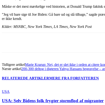
Måske er det mest mærkelige ved historien, at Donald Trump faktisk 
”Jeg vil bare sige til Joe Biden: Gå bare ud og slå tilbage,” sagde præs
er ikke kendt.
Kilder: MSNBC, New York Times, LA Times, New York Post
Del
Tidligere artikel
Marie Krarup: Nej, det er slet ikke i orden at citere ko
Næste artikel
200-300 deltog i digteren Yahya Hassans begravelse – an
RELATEREDE ARTIKLER
MERE FRA FORFATTEREN
USA
USA: Selv Bidens folk frygter stormflod af migranter