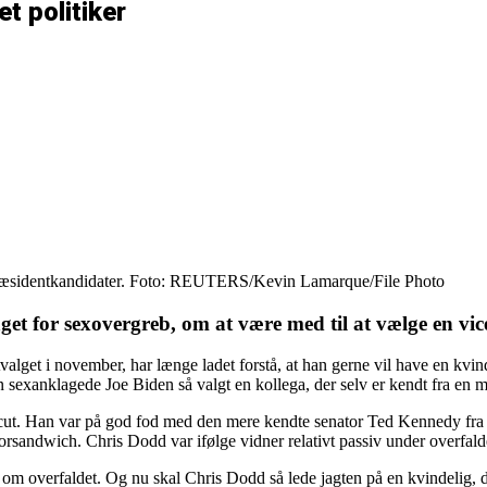
t politiker
 præsidentkandidater. Foto: REUTERS/Kevin Lamarque/File Photo
et for sexovergreb, om at være med til at vælge en v
ntvalget i november, har længe ladet forstå, at han gerne vil have en kv
sexanklagede Joe Biden så valgt en kollega, der selv er kendt fra en me
cut. Han var på god fod med den mere kendte senator Ted Kennedy fra 
torsandwich. Chris Dodd var ifølge vidner relativt passiv under overfal
r om overfaldet. Og nu skal Chris Dodd så lede jagten på en kvindelig, 