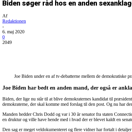
Biden søger råd hos en anden sexanklage
Af
Redaktionen
-
6. maj 2020
0
2049
Del
Joe Biden under en af tv-debatterne mellem de demokratiske
Joe Biden har bedt en anden mand, der også er anklag
Biden, der lige nu står til at blive demokraternes kandidat til præside
demokraterne, der skal komme med forslag til den post. Og nu har den 
Manden hedder Chris Dodd og var i 30 år senator fra staten Connecti
en druktur og ville have hende med i hvad der er blevet kaldt en sena
Den sag er meget veldokumenteret og flere vidner har fortalt i detalje