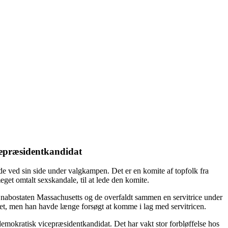
icepræsidentkandidat
inde ved sin side under valgkampen. Det er en komite af topfolk fra
get omtalt sexskandale, til at lede den komite.
nabostaten Massachusetts og de overfaldt sammen en servitrice under
det, men han havde længe forsøgt at komme i lag med servitricen.
demokratisk vicepræsidentkandidat. Det har vakt stor forbløffelse hos