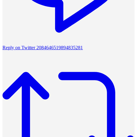
Reply on Twitter 2084646519894835281