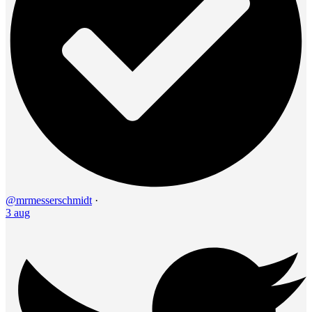
@mrmesserschmidt
·
3 aug