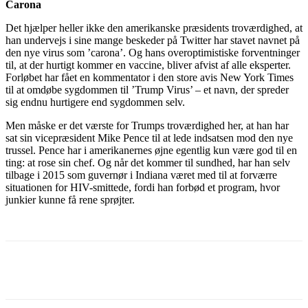
Carona
Det hjælper heller ikke den amerikanske præsidents troværdighed, at
han undervejs i sine mange beskeder på Twitter har stavet navnet på
den nye virus som ’carona’. Og hans overoptimistiske forventninger
til, at der hurtigt kommer en vaccine, bliver afvist af alle eksperter.
Forløbet har fået en kommentator i den store avis New York Times
til at omdøbe sygdommen til ’Trump Virus’ – et navn, der spreder
sig endnu hurtigere end sygdommen selv.
Men måske er det værste for Trumps troværdighed her, at han har
sat sin vicepræsident Mike Pence til at lede indsatsen mod den nye
trussel. Pence har i amerikanernes øjne egentlig kun være god til en
ting: at rose sin chef. Og når det kommer til sundhed, har han selv
tilbage i 2015 som guvernør i Indiana været med til at forværre
situationen for HIV-smittede, fordi han forbød et program, hvor
junkier kunne få rene sprøjter.