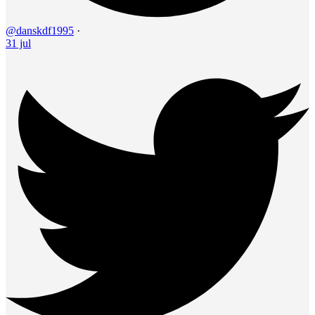
@danskdf1995
·
31 jul