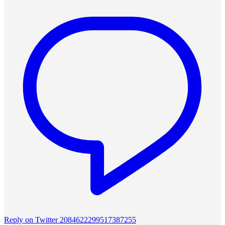
Reply on Twitter 2084622299517387255