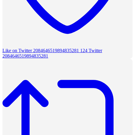
Like on Twitter 2084646519894835281
124
Twitter
2084646519894835281