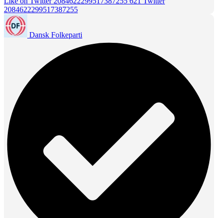
Like on Twitter 2084622299517387255
621
Twitter
2084622299517387255
Dansk Folkeparti