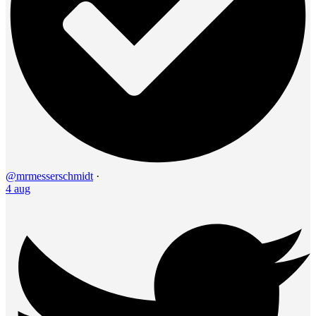
@mrmesserschmidt
·
4 aug