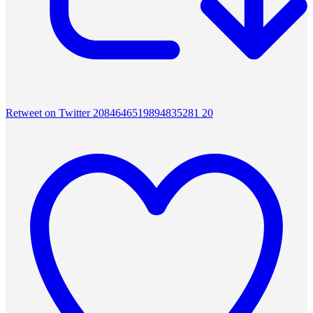
Retweet on Twitter 2084646519894835281
20