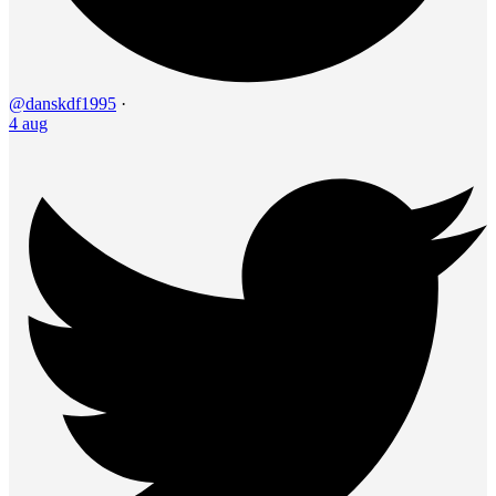
@danskdf1995
·
4 aug