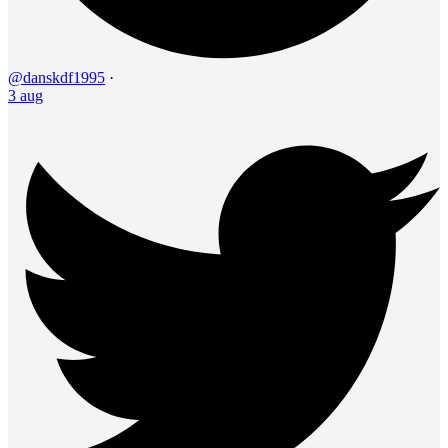
@danskdf1995
·
3 aug