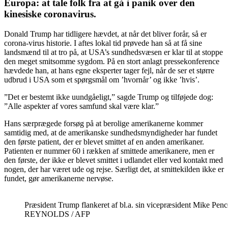
Europa: at tale folk fra at gå i panik over den
kinesiske coronavirus.
Donald Trump har tidligere hævdet, at når det bliver forår, så er
corona-virus historie. I aftes lokal tid prøvede han så at få sine
landsmænd til at tro på, at USA’s sundhedsvæsen er klar til at stoppe
den meget smitsomme sygdom. På en stort anlagt pressekonference
hævdede han, at hans egne eksperter tager fejl, når de ser et større
udbrud i USA som et spørgsmål om ’hvornår’ og ikke ’hvis’.
”Det er bestemt ikke uundgåeligt,” sagde Trump og tilføjede dog:
”Alle aspekter af vores samfund skal være klar.”
Hans særprægede forsøg på at berolige amerikanerne kommer
samtidig med, at de amerikanske sundhedsmyndigheder har fundet
den første patient, der er blevet smittet af en anden amerikaner.
Patienten er nummer 60 i rækken af smittede amerikanere, men er
den første, der ikke er blevet smittet i udlandet eller ved kontakt med
nogen, der har været ude og rejse. Særligt det, at smittekilden ikke er
fundet, gør amerikanerne nervøse.
Præsident Trump flankeret af bl.a. sin vicepræsident Mike 
REYNOLDS / AFP