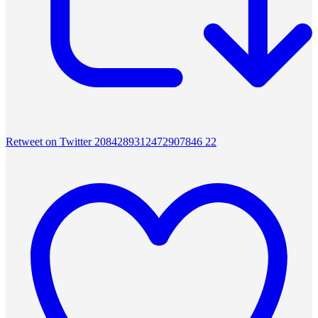
Retweet on Twitter 2084289312472907846
22