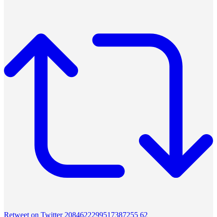
Retweet on Twitter 2084622299517387255
62