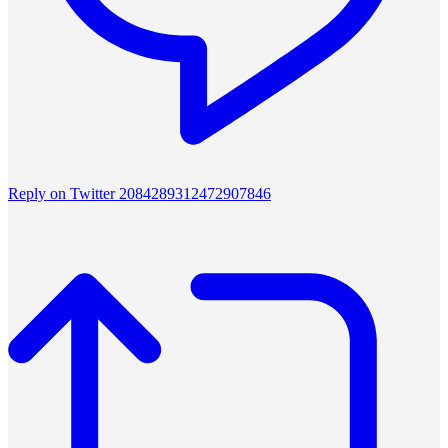
Reply on Twitter 2084289312472907846