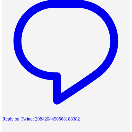
Reply on Twitter 2084204490568188382