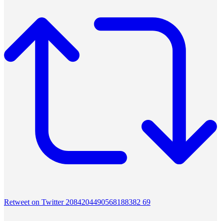
Retweet on Twitter 2084204490568188382
69