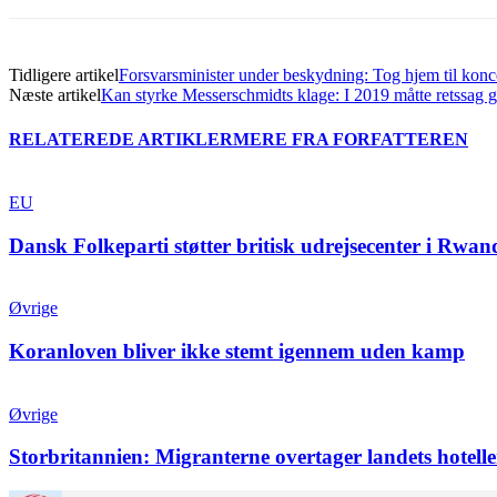
Tidligere artikel
Forsvarsminister under beskydning: Tog hjem til konc
Næste artikel
Kan styrke Messerschmidts klage: I 2019 måtte retssa
RELATEREDE ARTIKLER
MERE FRA FORFATTEREN
EU
Dansk Folkeparti støtter britisk udrejsecenter i Rwan
Øvrige
Koranloven bliver ikke stemt igennem uden kamp
Øvrige
Storbritannien: Migranterne overtager landets hotelle