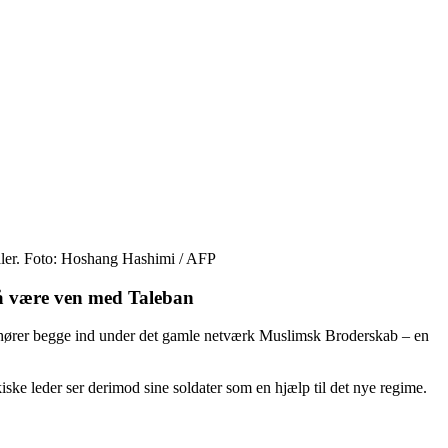
taler. Foto: Hoshang Hashimi / AFP
gså være ven med Taleban
ng hører begge ind under det gamle netværk Muslimsk Broderskab – en
kiske leder ser derimod sine soldater som en hjælp til det nye regime.