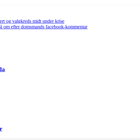
ert og valgkreds midt under krise
g gå om efter domsmands facebook-kommentar
da
r