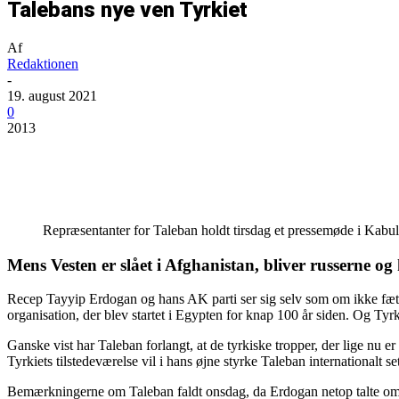
Talebans nye ven Tyrkiet
Af
Redaktionen
-
19. august 2021
0
2013
Del
Repræsentanter for Taleban holdt tirsdag et pressemøde i Kabul
Mens Vesten er slået i Afghanistan, bliver russerne 
Recep Tayyip Erdogan og hans AK parti ser sig selv som om ikke fætr
organisation, der blev startet i Egypten for knap 100 år siden. Og Tyrk
Ganske vist har Taleban forlangt, at de tyrkiske tropper, der lige nu e
Tyrkiets tilstedeværelse vil i hans øjne styrke Taleban internationalt se
Bemærkningerne om Taleban faldt onsdag, da Erdogan netop talte om 