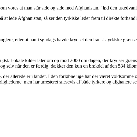
b som vores at man står side og side med Afghanistan,” lød den usædvanl
 at lede Afghanistan, så ser den tyrkiske leder frem til direkte forhan
smuglere, efter at han i søndags havde krydset den iransk-tyrkiske græ
 øst. Lokale kilder taler om op mod 2000 om dagen, der krydser grænse
og selv når den er færdig, dækker den kun en brøkdel af den 534 kilome
 der allerede er i landet. I den forløbne uge har der været voldsomme
lighederne, men har arresteret snesevis af både tyrkere og afghanere se