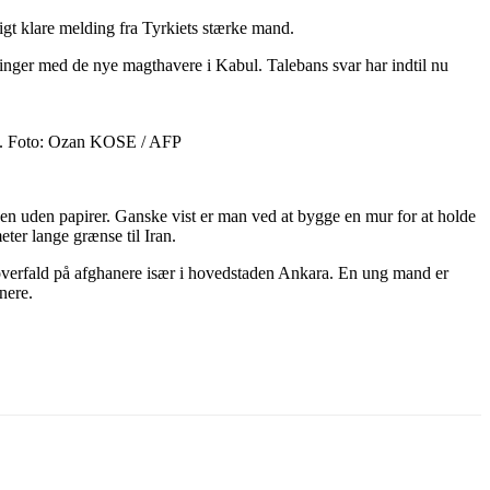
igt klare melding fra Tyrkiets stærke mand.
dlinger med de nye magthavere i Kabul. Talebans svar har indtil nu
nse. Foto: Ozan KOSE / AFP
n uden papirer. Ganske vist er man ved at bygge en mur for at holde
ter lange grænse til Iran.
 overfald på afghanere især i hovedstaden Ankara. En ung mand er
nere.