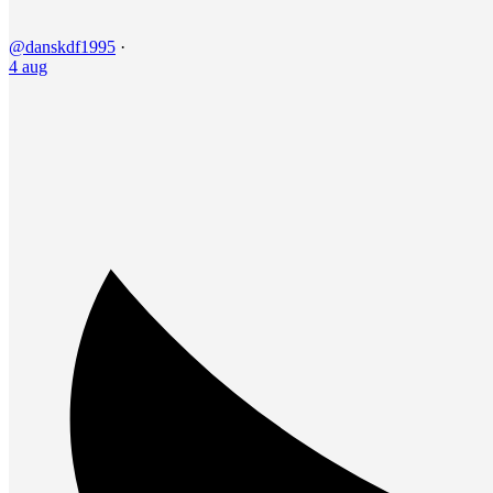
@danskdf1995
·
4 aug