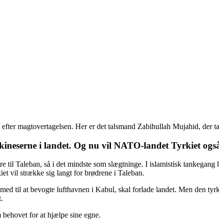
 efter magtovertagelsen. Her er det talsmand Zabihullah Mujahid, der 
og kineserne i landet. Og nu vil NATO-landet Tyrkiet o
e til Taleban, så i det mindste som slægtninge. I islamistisk tankega
iet vil strække sig langt for brødrene i Taleban.
r med til at bevogte lufthavnen i Kabul, skal forlade landet. Men den tyr
t.
behovet for at hjælpe sine egne.