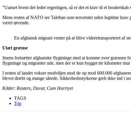
”Uanset hvem der leder regeringen, så er det et krav til et broderska
Mens resten af NATO ser Taleban som terrorister uden legitime krav på
været tøvende.
En afghansk migrant venter på at blive videretransporteret af 
Utæt grænse
Imens fortsætter afghanske flygtninge med at komme over grænsen fra
flygtninge og migranter ude, men der er kun bygget tre kilometer mur 
I resten af landet vokser modviljen mod de op mod 600.000 afghanere,
blevet dræbt og mange sårede. Sikkerhedsstyrkerne greb ikke ind i uro
Kilder: Reuters, Duvar, Cum Hurriyet
TAGS
Top
Del