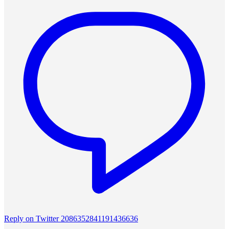
Reply on Twitter 2086352841191436636