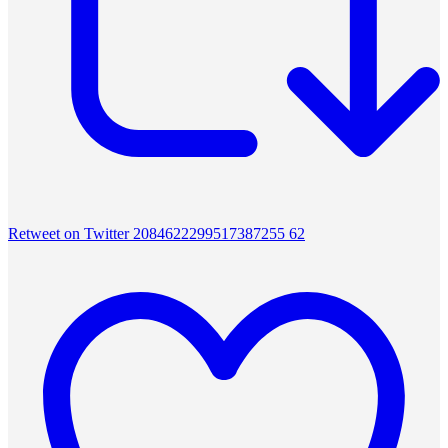
Retweet on Twitter 2084622299517387255
62