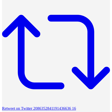
Retweet on Twitter 2086352841191436636
16