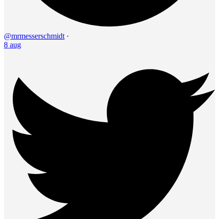
@mrmesserschmidt
·
8 aug