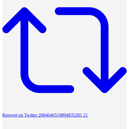
Retweet on Twitter 2084646519894835281
21