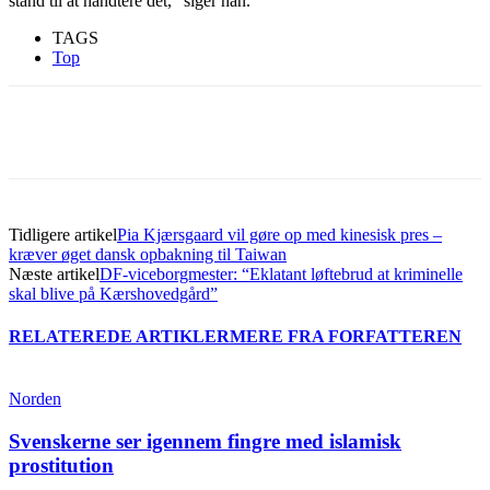
stand til at håndtere det,” siger han.
TAGS
Top
Tidligere artikel
Pia Kjærsgaard vil gøre op med kinesisk pres –
kræver øget dansk opbakning til Taiwan
Næste artikel
DF-viceborgmester: “Eklatant løftebrud at kriminelle
skal blive på Kærshovedgård”
RELATEREDE ARTIKLER
MERE FRA FORFATTEREN
Norden
Svenskerne ser igennem fingre med islamisk
prostitution