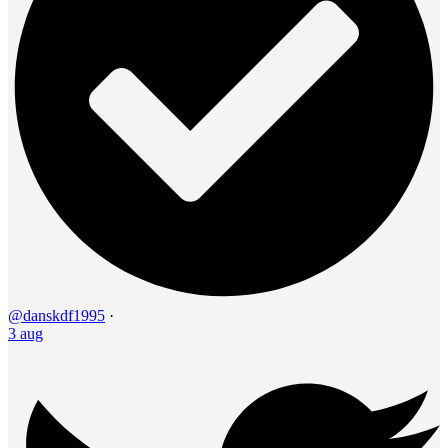
@danskdf1995
·
3 aug