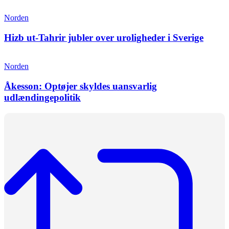
Norden
Hizb ut-Tahrir jubler over uroligheder i Sverige
Norden
Åkesson: Optøjer skyldes uansvarlig
udlændingepolitik