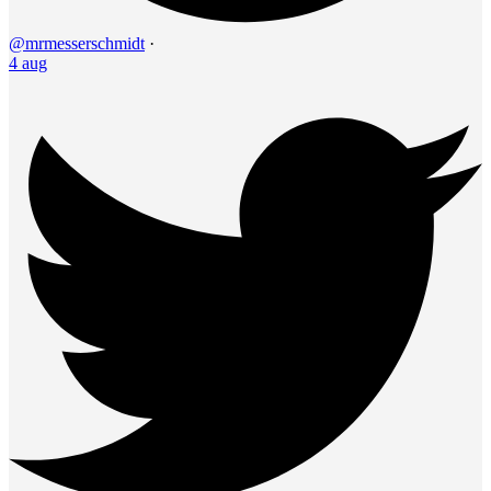
@mrmesserschmidt
·
4 aug