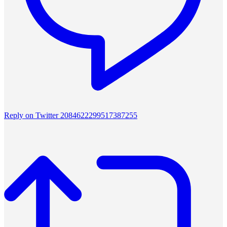
Reply on Twitter 2084622299517387255