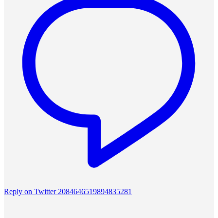
Reply on Twitter 2084646519894835281