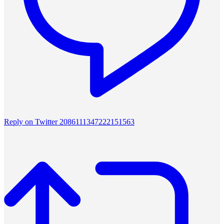
Reply on Twitter 2086111347222151563