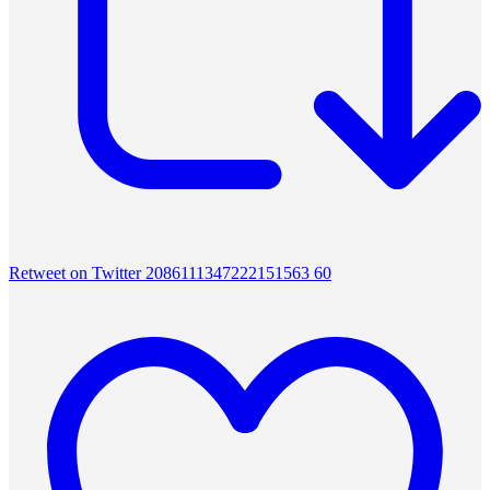
Retweet on Twitter 2086111347222151563
60