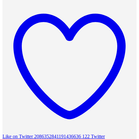
Like on Twitter 2086352841191436636
122
Twitter