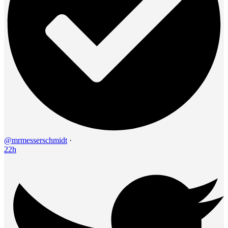
@mrmesserschmidt
·
22h