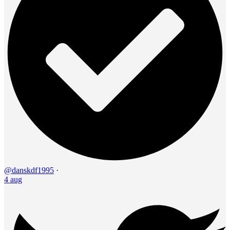
@danskdf1995
·
4 aug