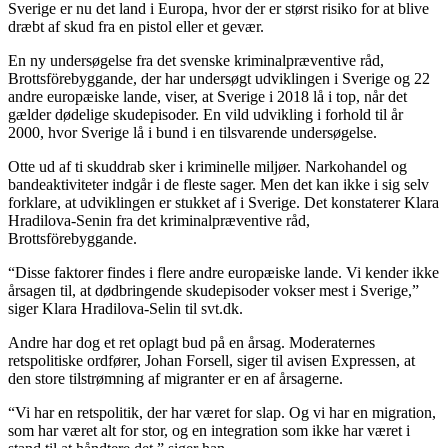
Sverige er nu det land i Europa, hvor der er størst risiko for at blive
dræbt af skud fra en pistol eller et gevær.
En ny undersøgelse fra det svenske kriminalpræventive råd,
Brottsförebyggande, der har undersøgt udviklingen i Sverige og 22
andre europæiske lande, viser, at Sverige i 2018 lå i top, når det
gælder dødelige skudepisoder. En vild udvikling i forhold til år
2000, hvor Sverige lå i bund i en tilsvarende undersøgelse.
Otte ud af ti skuddrab sker i kriminelle miljøer. Narkohandel og
bandeaktiviteter indgår i de fleste sager. Men det kan ikke i sig selv
forklare, at udviklingen er stukket af i Sverige. Det konstaterer Klara
Hradilova-Senin fra det kriminalpræventive råd,
Brottsförebyggande.
“Disse faktorer findes i flere andre europæiske lande. Vi kender ikke
årsagen til, at dødbringende skudepisoder vokser mest i Sverige,”
siger Klara Hradilova-Selin til svt.dk.
Andre har dog et ret oplagt bud på en årsag. Moderaternes
retspolitiske ordfører, Johan Forsell, siger til avisen Expressen, at
den store tilstrømning af migranter er en af årsagerne.
“Vi har en retspolitik, der har været for slap. Og vi har en migration,
som har været alt for stor, og en integration som ikke har været i