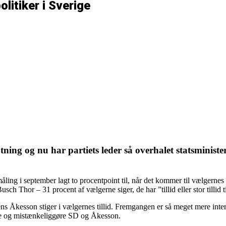
itiker i Sverige
tning og nu har partiets leder så overhalet statsminis
ng i september lagt to procentpoint til, når det kommer til vælgernes t
ch Thor – 31 procent af vælgerne siger, de har ”tillid eller stor tillid t
ns Åkesson stiger i vælgernes tillid. Fremgangen er så meget mere inter
ere og mistænkeliggøre SD og Åkesson.