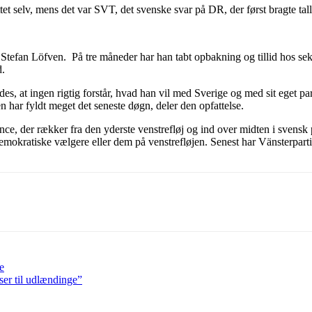
uttet selv, mens det var SVT, det svenske svar på DR, der først bragte tal
Stefan Löfven. På tre måneder har han tabt opbakning og tillid hos seks 
d.
es, at ingen rigtig forstår, hvad han vil med Sverige og med sit eget pa
 har fyldt meget det seneste døgn, deler den opfattelse.
e, der rækker fra den yderste venstrefløj og ind over midten i svensk p
ldemokratiske vælgere eller dem på venstrefløjen. Senest har Vänsterparti
e
ser til udlændinge”