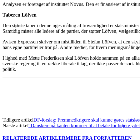
Analysen er foretaget af instituttet Novus. Den er finansieret af instit
Taberen Löfven
Den største taber i denne uges måling af troværdighed er statsminister 
Samtidig mister alle ledere af de partier, der støtter Löfven, vælgertilli
Avisen Expressen skriver om mistilliden til Stefan Löfven, at den skyld
hans egne partifæller tror på. Andre medier, for hvem meningsmålingen
I lighed med Mette Frederiksen skal Löfven holde sammen på en allianc
svenske regering til en række liberale tiltag, der ikke passer de socia
politik.
Del
Tidligere artikel
DF-forslag: Fremmedkrigere skal kunne gøres statsløs
Næste artikel
“Danskere på kanten kommer til at betale for højere ydel
RELATEREDE ARTIKLER
MERE FRA FORFATTEREN