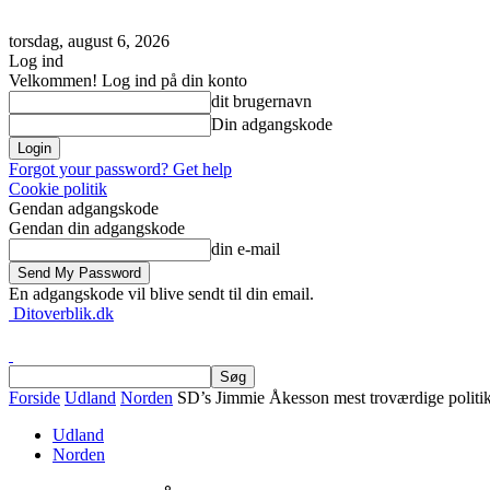
torsdag, august 6, 2026
Log ind
Velkommen! Log ind på din konto
dit brugernavn
Din adgangskode
Forgot your password? Get help
Cookie politik
Gendan adgangskode
Gendan din adgangskode
din e-mail
En adgangskode vil blive sendt til din email.
Ditoverblik.dk
Forside
Udland
Norden
SD’s Jimmie Åkesson mest troværdige politik
Udland
Norden