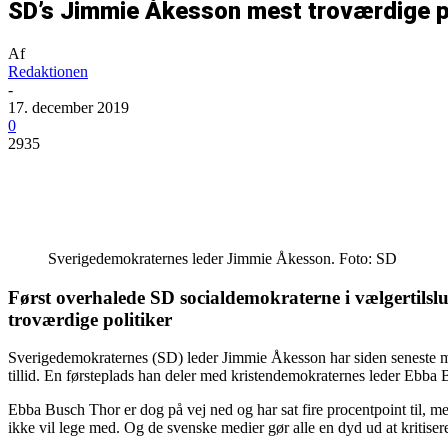
SD’s Jimmie Åkesson mest troværdige pol
Af
Redaktionen
-
17. december 2019
0
2935
Del
Sverigedemokraternes leder Jimmie Åkesson. Foto: SD
Først overhalede SD socialdemokraterne i vælgertilslu
troværdige politiker
Sverigedemokraternes (SD) leder Jimmie Åkesson har siden seneste måli
tillid. En førsteplads han deler med kristendemokraternes leder Ebba Bus
Ebba Busch Thor er dog på vej ned og har sat fire procentpoint til, me
ikke vil lege med. Og de svenske medier gør alle en dyd ud at kritis