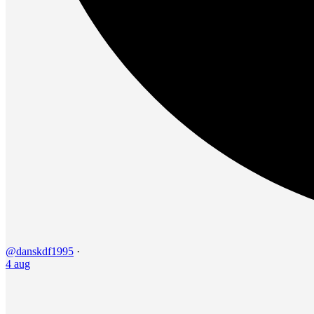
@danskdf1995
·
4 aug