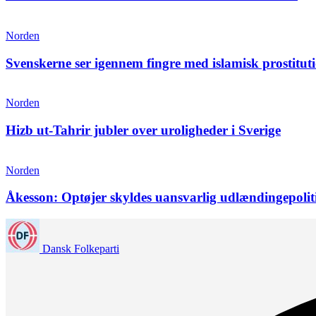
Norden
Svenskerne ser igennem fingre med islamisk prostitut
Norden
Hizb ut-Tahrir jubler over uroligheder i Sverige
Norden
Åkesson: Optøjer skyldes uansvarlig udlændingepolit
Dansk Folkeparti