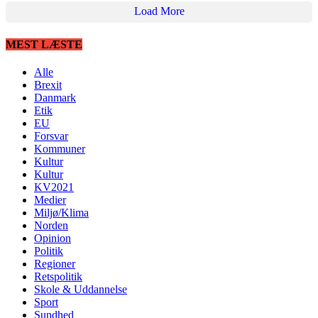
Load More
MEST LÆSTE
Alle
Brexit
Danmark
Etik
EU
Forsvar
Kommuner
Kultur
Kultur
KV2021
Medier
Miljø/Klima
Norden
Opinion
Politik
Regioner
Retspolitik
Skole & Uddannelse
Sport
Sundhed