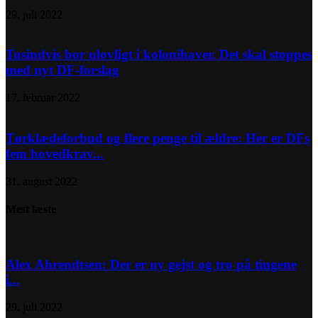
29. juli 2022
Tusindvis bor ulovligt i kolonihaver. Det skal stoppes
med nyt DF-forslag
17. februar 2022
Tørklædeforbud og flere penge til ældre: Her er DFs
fem hovedkrav...
31. august 2022
Mest læste
Alex Ahrendtsen: Der er ny gejst og tro på tingene
i...
29. juli 2022