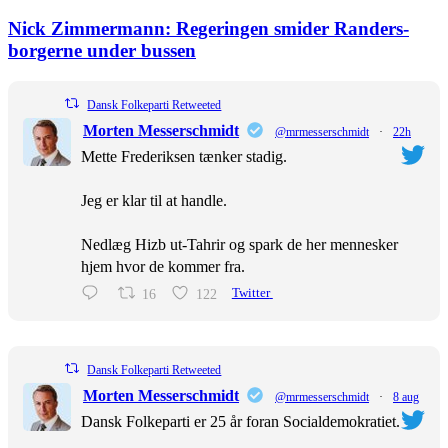
Nick Zimmermann: Regeringen smider Randers-
borgerne under bussen
Dansk Folkeparti Retweeted
Morten Messerschmidt
@mrmesserschmidt
·
22h
Mette Frederiksen tænker stadig.
Jeg er klar til at handle.
Nedlæg Hizb ut-Tahrir og spark de her mennesker
hjem hvor de kommer fra.
16
122
Twitter
Dansk Folkeparti Retweeted
Morten Messerschmidt
@mrmesserschmidt
·
8 aug
Dansk Folkeparti er 25 år foran Socialdemokratiet.