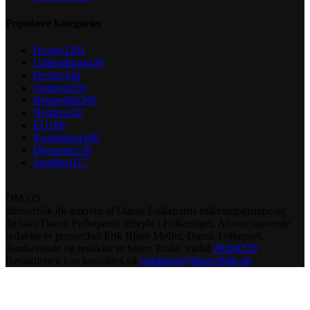
Populære kategorier
Øvrige
1291
Udlændinge
439
Øvrige
346
Opinion
256
Retspolitik
246
Norden
182
EU
180
Kommuner
160
Økonomi
130
Sundhed
117
OM OS
ditoverblik.dk udgives af Dansk Folkepartis folketingsgruppe og
dækker Dansk Folkepartis arbejde i Folketinget. Ansvarshavende
redaktør er pressechef Erik Bjørn Møller, Dansk Folkeparti.
Jourhavende og redaktør er Steen Trolle, mobil
29294559
.
Redaktionen kan kontaktes på
redaktion@ditoverblik.dk