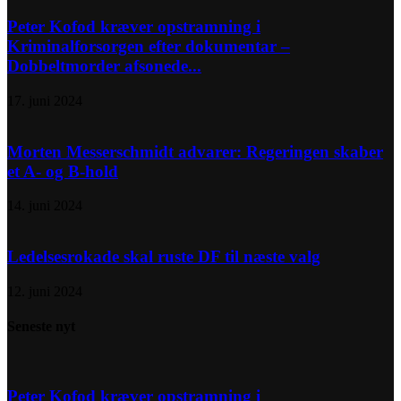
Peter Kofod kræver opstramning i
Kriminalforsorgen efter dokumentar –
Dobbeltmorder afsonede...
17. juni 2024
Morten Messerschmidt advarer: Regeringen skaber
et A- og B-hold
14. juni 2024
Ledelsesrokade skal ruste DF til næste valg
12. juni 2024
Seneste nyt
Peter Kofod kræver opstramning i