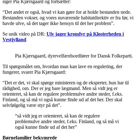
siger Pia Kjærsgaard og fortsætter:
“Det andet er også, hvad vi kan gøre for at holde bestanden nede.
Bestanden vokser, og vores nuværende habitatdirektiv er fra før, vi
havde ulve, så det tager ikke hensyn til det her problem”.
Se unik video på DR:
Ulv jager krondyr på Klosterheden i
Vestjylland
Pia Kjærsgaard, dyrevelfærdsordfører for Dansk Folkeparti.
Til spørgsmålet om, hvordan man kan lave en regulering, der
fungerer, svarer Pia Kjærsgaard:
“Det er det, vi skal spørge ministeren og de eksperter, hun har til
rådighed, om. Der er jeg bare lægmand. Men så vidt jeg er
orienteret, så kan de regulere problemulve andre steder, f.eks.
Finland, og så må vi også kunne finde ud af det her. Der skal
selvfølgelig være styr på det”.
“så vidt jeg er orienteret, så kan de regulere
problemulve andre steder, f.eks. Finland, og så må vi
også kunne finde ud af det her”
Børnefamilier bekymrede