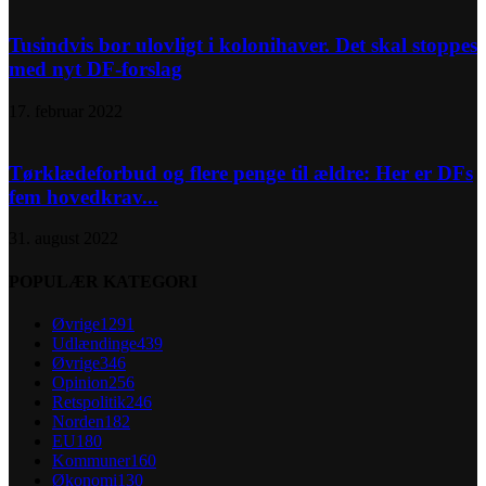
Tusindvis bor ulovligt i kolonihaver. Det skal stoppes
med nyt DF-forslag
17. februar 2022
Tørklædeforbud og flere penge til ældre: Her er DFs
fem hovedkrav...
31. august 2022
POPULÆR KATEGORI
Øvrige
1291
Udlændinge
439
Øvrige
346
Opinion
256
Retspolitik
246
Norden
182
EU
180
Kommuner
160
Økonomi
130