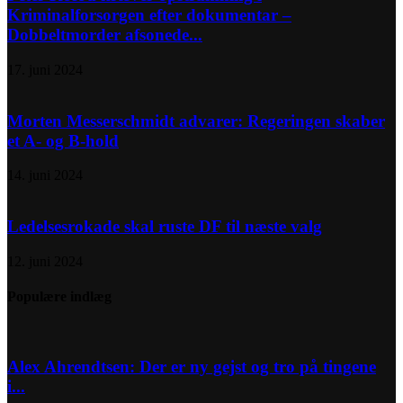
Kriminalforsorgen efter dokumentar –
Dobbeltmorder afsonede...
17. juni 2024
Morten Messerschmidt advarer: Regeringen skaber
et A- og B-hold
14. juni 2024
Ledelsesrokade skal ruste DF til næste valg
12. juni 2024
Populære indlæg
Alex Ahrendtsen: Der er ny gejst og tro på tingene
i...