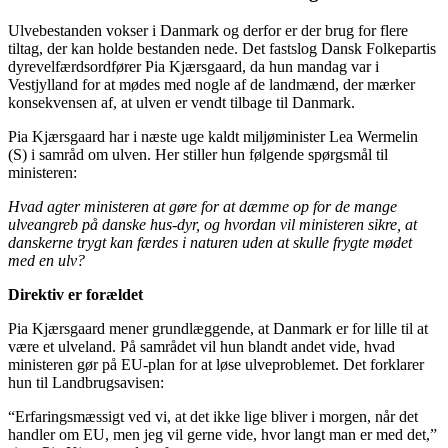
Ulvebestanden vokser i Danmark og derfor er der brug for flere
tiltag, der kan holde bestanden nede. Det fastslog Dansk Folkepartis
dyrevelfærdsordfører Pia Kjærsgaard, da hun mandag var i
Vestjylland for at mødes med nogle af de landmænd, der mærker
konsekvensen af, at ulven er vendt tilbage til Danmark.
Pia Kjærsgaard har i næste uge kaldt miljøminister Lea Wermelin
(S) i samråd om ulven. Her stiller hun følgende spørgsmål til
ministeren:
Hvad agter ministeren at gøre for at dæmme op for de mange
ulveangreb på danske hus-dyr, og hvordan vil ministeren sikre, at
danskerne trygt kan færdes i naturen uden at skulle frygte mødet
med en ulv?
Direktiv er forældet
Pia Kjærsgaard mener grundlæggende, at Danmark er for lille til at
være et ulveland. På samrådet vil hun blandt andet vide, hvad
ministeren gør på EU-plan for at løse ulveproblemet. Det forklarer
hun til Landbrugsavisen:
“Erfaringsmæssigt ved vi, at det ikke lige bliver i morgen, når det
handler om EU, men jeg vil gerne vide, hvor langt man er med det,”