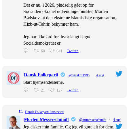
Det er nu, i 2026, pludselig gået op for
Socialdemokratiet udlændingeminister, Morten
Bødskov, at den ekstreme islamistiske organisation,
Hizb-ut-Tahrir, bekymrer ham.
Jeg har ikke ord for, hvor langt bagud
Socialdemokratiet er
60
641
Twitter
Dansk Folkeparti
@danskdf1995
·
4 aug
Start hjemsendelserne.
21
127
Twitter
Dansk Folkeparti Retweeted
Morten Messerschmidt
@mrmesserschmidt
·
4 aug
Jeg elsker min familie. Og jeg vil gøre alt for dem.