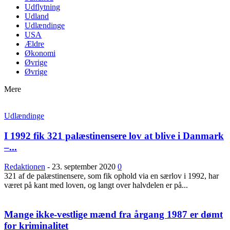
Udflytning
Udland
Udlændinge
USA
Ældre
Økonomi
Øvrige
Øvrige
Mere
Udlændinge
I 1992 fik 321 palæstinensere lov at blive i Danmark
–...
Redaktionen
-
23. september 2020
0
321 af de palæstinensere, som fik ophold via en særlov i 1992, har
været på kant med loven, og langt over halvdelen er på...
Mange ikke-vestlige mænd fra årgang 1987 er dømt
for kriminalitet