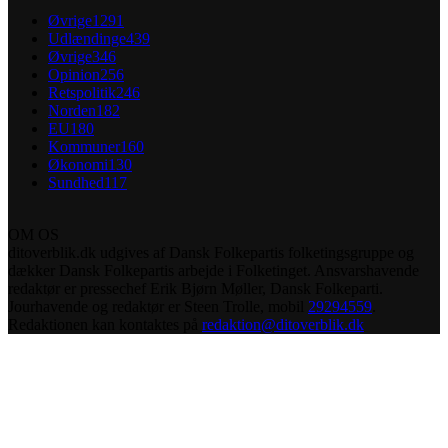
Øvrige
1291
Udlændinge
439
Øvrige
346
Opinion
256
Retspolitik
246
Norden
182
EU
180
Kommuner
160
Økonomi
130
Sundhed
117
OM OS
ditoverblik.dk udgives af Dansk Folkepartis folketingsgruppe og
dækker Dansk Folkepartis arbejde i Folketinget. Ansvarshavende
redaktør er pressechef Erik Bjørn Møller, Dansk Folkeparti.
Jourhavende og redaktør er Steen Trolle, mobil
29294559
.
Redaktionen kan kontaktes på
redaktion@ditoverblik.dk