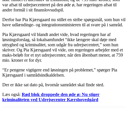
var afsat til udrejsecenteret på den øde ø, har regeringen afsat til
andre formål i sit finanslovsudspil.
Derfor har Pia Kjærsgaard nu stillet en stribe spørgsmål, som hun vil
have udlændinge- og integrationsministeren til at svare på i samråd.
Pia Kjærsgaard vil blandt andet vide, hvad regeringen har af
løsningsforslag, så lokalsamfundet “ikke længere skal døje med
utryghed og kriminalitet, som udgår fra udrejsecentret,” som hun
skriver. Og Pia Kjærsgaard vil vide, om regeringen arbejder med et
maks-beløb for et nyt udrejsecenter, når den åbenbart mener, at 759
mio. kroner er for dyr.
“Er pengene vigtigere end løsningen på problemet,” spørger Pia
Kjærsgaard i samrådsindkaldelsen.
Der er ikke sat dato på, hvornår samrådet skal finde sted.
Læs også:
Rød blok droppede den øde ø: Nu stiger
kriminaliteten ved Udrejsecenter Kærshovedgård