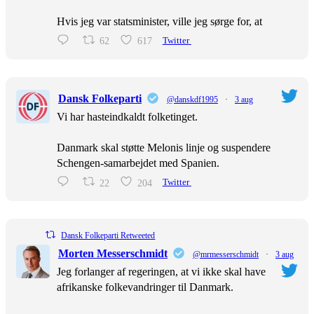
Hvis jeg var statsminister, ville jeg sørge for, at
62
617
Twitter
Dansk Folkeparti
@danskdf1995
·
3 aug
Vi har hasteindkaldt folketinget.
Danmark skal støtte Melonis linje og suspendere
Schengen-samarbejdet med Spanien.
22
204
Twitter
Dansk Folkeparti Retweeted
Morten Messerschmidt
@mrmesserschmidt
·
3 aug
Jeg forlanger af regeringen, at vi ikke skal have
afrikanske folkevandringer til Danmark.