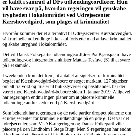
er kaldt i samråd af DFs udlændingeordfører. Hun
vil have svar på, hvordan regeringen vil genskabe
trygheden i lokalområdet ved Udrejsecenter
Kærshovedgård, som plages af kriminalitet
Hvornår kommer der et alternativt til Udrejsecenter Kærshovedgård,
så kriminelle udlændinge ikke skal fortsætte med at lave kriminalitet
og skabe utryghed i lokalområdet.
Det vil Dansk Folkepartis udlændingeordfører Pia Kjærsgaard have
udlændinge-og integerationsminister Mattias Tesfaye (S) til at svare
på i et samråd.
I weekenden kom det frem, at antallet af sigtelser for kriminalitet
begået af Kærshovedgård-beboere er steget markant. 127 sigtelser
om alt fra vold og trusler til butikstyverier og hashhandel, har der
været mod Kærshovedgård-beboere siden 1. januar 2019. Alligevel
har regeringen endnu ingen planer om at placere kriminelle
udlændinge andre steder end på Kærshovedgård.
Som bekendt har regeringen og de røde partier droppet planerne om
et udrejsecenter for kriminelle udlændinge på en øde ø. Det var det
udrejsecenter, som VLAK-regeringen og Dansk Folkeparti ville
placere på øen Lindholm i Stege Bugt. Men S-regeringen har endnu
ikke fundet et alternativ til Lindholm, og de 759 mio. kroner, som