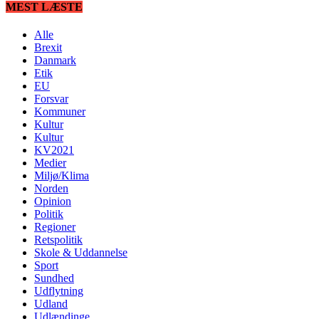
MEST LÆSTE
Alle
Brexit
Danmark
Etik
EU
Forsvar
Kommuner
Kultur
Kultur
KV2021
Medier
Miljø/Klima
Norden
Opinion
Politik
Regioner
Retspolitik
Skole & Uddannelse
Sport
Sundhed
Udflytning
Udland
Udlændinge