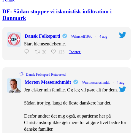
DF: Sådan stopper vi islamistisk infiltration i
Danmark
Dansk Folkeparti
@danskdf1995
·
4 aug
Start hjemsendelserne.
20
123
Twitter
Dansk Folkeparti Retweeted
Morten Messerschmidt
@mrmesserschmidt
·
4 aug
Jeg elsker min familie. Og jeg vil gøre alt for dem.
Sådan tror jeg, langt de fleste danskere har det.
Derfor undrer det mig også, at partierne her på
Christiansborg ikke gør mere for at gøre livet bedre for
danske familier.