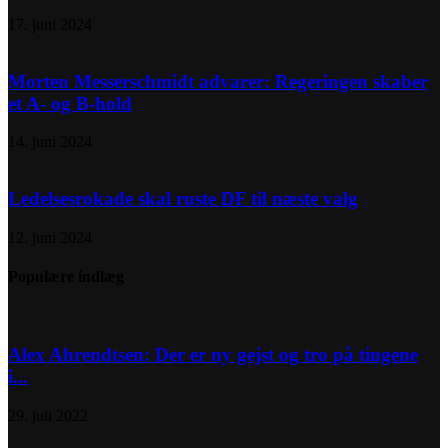
17. juni 2024
Morten Messerschmidt advarer: Regeringen skaber
et A- og B-hold
14. juni 2024
Ledelsesrokade skal ruste DF til næste valg
12. juni 2024
Populære indlæg
Alex Ahrendtsen: Der er ny gejst og tro på tingene
i...
29. juli 2022