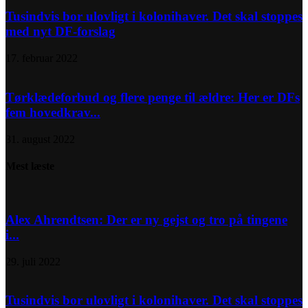
Tusindvis bor ulovligt i kolonihaver. Det skal stoppes
med nyt DF-forslag
17. februar 2022
Tørklædeforbud og flere penge til ældre: Her er DFs
fem hovedkrav...
31. august 2022
Mest læste
Alex Ahrendtsen: Der er ny gejst og tro på tingene
i...
29. juli 2022
Tusindvis bor ulovligt i kolonihaver. Det skal stoppes