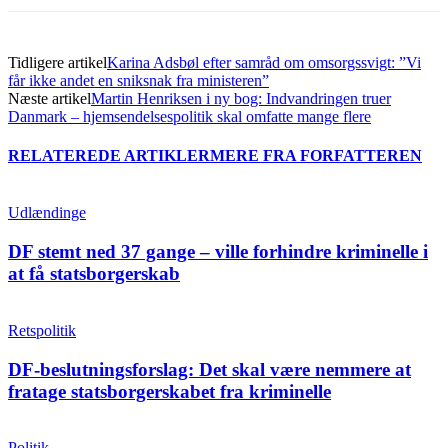
Tidligere artikel
Karina Adsbøl efter samråd om omsorgssvigt: ”Vi
får ikke andet en sniksnak fra ministeren”
Næste artikel
Martin Henriksen i ny bog: Indvandringen truer
Danmark – hjemsendelsespolitik skal omfatte mange flere
RELATEREDE ARTIKLER
MERE FRA FORFATTEREN
Udlændinge
DF stemt ned 37 gange – ville forhindre kriminelle i
at få statsborgerskab
Retspolitik
DF-beslutningsforslag: Det skal være nemmere at
fratage statsborgerskabet fra kriminelle
Politik