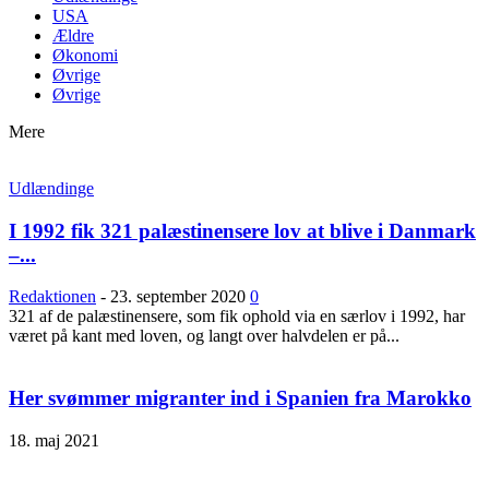
USA
Ældre
Økonomi
Øvrige
Øvrige
Mere
Udlændinge
I 1992 fik 321 palæstinensere lov at blive i Danmark
–...
Redaktionen
-
23. september 2020
0
321 af de palæstinensere, som fik ophold via en særlov i 1992, har
været på kant med loven, og langt over halvdelen er på...
Her svømmer migranter ind i Spanien fra Marokko
18. maj 2021