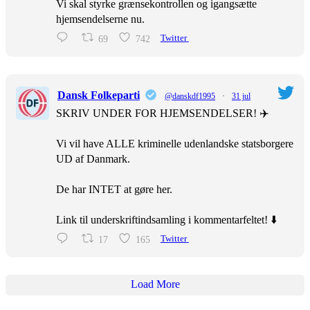
Vi skal styrke grænsekontrollen og igangsætte
hjemsendelserne nu.
69
742
Twitter
Dansk Folkeparti
@danskdf1995
·
31 jul
SKRIV UNDER FOR HJEMSENDELSER! ✈️
Vi vil have ALLE kriminelle udenlandske statsborgere
UD af Danmark.
De har INTET at gøre her.
Link til underskriftindsamling i kommentarfeltet! ⬇️
17
165
Twitter
Load More