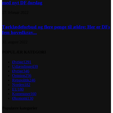
med nyt DF-forslag
17. februar 2022
Tørklædeforbud og flere penge til ældre: Her er DFs
fem hovedkrav...
31. august 2022
POPULÆR KATEGORI
Øvrige
1291
Udlændinge
439
Øvrige
346
Opinion
256
Retspolitik
246
Norden
182
EU
180
Kommuner
160
Økonomi
130
Populære kategorier