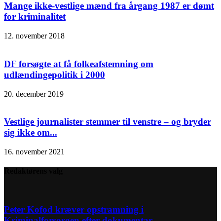
Mange ikke-vestlige mænd fra årgang 1987 er dømt
for kriminalitet
12. november 2018
DF forsøgte at få folkeafstemning om
udlændingepolitik i 2000
20. december 2019
Vestlige journalister stemmer til venstre – og bryder
sig ikke om...
16. november 2021
Redaktørens valg
Peter Kofod kræver opstramning i
Kriminalforsorgen efter dokumentar –