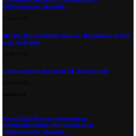
Dobbeltmorder afsonede...
17. juni 2024
Morten Messerschmidt advarer: Regeringen skaber
et A- og B-hold
14. juni 2024
Ledelsesrokade skal ruste DF til næste valg
12. juni 2024
Seneste nyt
Peter Kofod kræver opstramning i
Kriminalforsorgen efter dokumentar –
Dobbeltmorder afsonede...