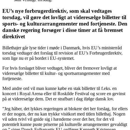
EU’s nye forbrugerdirektiv, som skal vedtages
torsdag, vil gøre det lovligt at videresælge billetter til
sports- og kulturarrangementer med fortjeneste. Den
danske regering forsøger i disse timer at få bremset
direktivet
Billethajer går lyse tider i møde i Danmark, hvis EU’s ministerråd
torsdag vedtager det forslag til revision af EU’s Forbrugerdirektiv,
som lige nu er på bordet i EU-systemet.
For hvis forslaget bliver vedtaget, bliver det fremover lovligt at
videresælge billetter til kultur- og sportsarrangementer med
fortjeneste.
Med andre ord vil man kunne købe en stak billetter til f.eks. en
koncert i Royal Arena eller til Roskilde Festival og score en gevinst
på at videresælge dem. Det er strafbart i dag ifølge dansk lov.
”Jeg håber, det lykkes regeringen at blokere det her forslag, for ellers
er der nogen, der nu kan trykke visitkort med titlen billethaj. Nogen
vil uden tvivl vil gnide sig i hænderne over det her, for det vil
potentielt kunne puste priserne på kulturelle arrangementer gevaldigt
op,” siger Dansk Folkepartis EU-ordfører Kenneth Kristensen