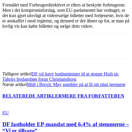
Formålet med Forbrugerdirektivet er ellers at beskytte forbrugerne.
Men i det kompromisforslag, som EU-parlamentet har vedtaget, er
det kun gjort ulovligt at videresælge billetter med fortjeneste, hvis de
er anskaffet i mod reglerne, og dermed er der åbnet op for, at man på
lovlig vis kan købe billetter og sælge dem videre.
Tidligere artikel
DF vil have justitsminister til at stoppe Hizb ut-
Tahrirs fredagsbøn foran Christiansborg
Næste artikel
Midt i Brexit: May gambler på at få sin plan igennem
RELATEREDE ARTIKLER
MERE FRA FORFATTEREN
EU
DF fastholder EP-mandat med 6,4% af stemmerne –
“Vi er tilbage”