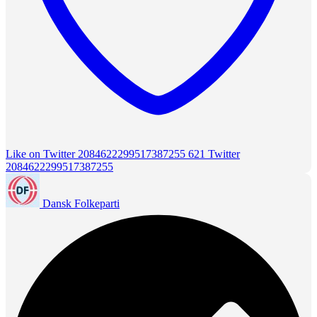
Like on Twitter 2084622299517387255
621
Twitter
2084622299517387255
Dansk Folkeparti