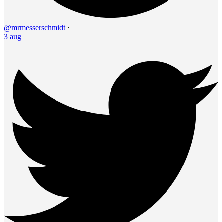
@mrmesserschmidt
·
3 aug