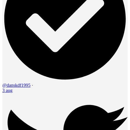
@danskdf1995
·
3 aug