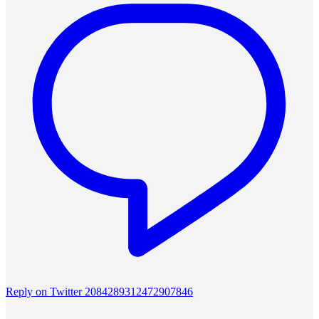
Reply on Twitter 2084289312472907846