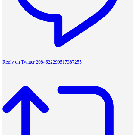
Reply on Twitter 2084622299517387255