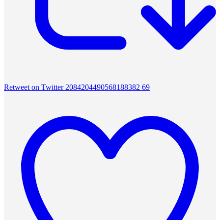
Retweet on Twitter 2084204490568188382
69