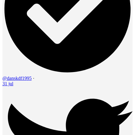
@danskdf1995
·
31 jul