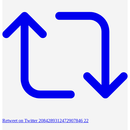
Retweet on Twitter 2084289312472907846
22