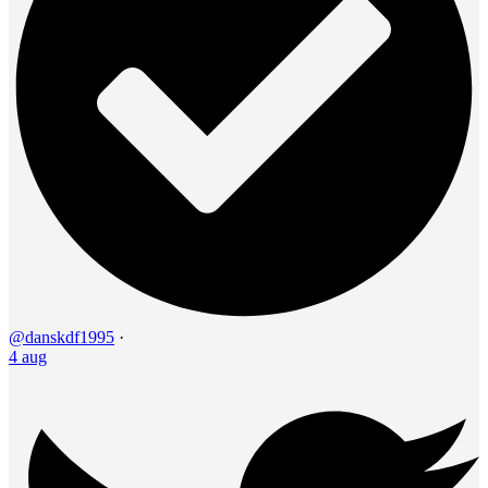
@danskdf1995
·
4 aug