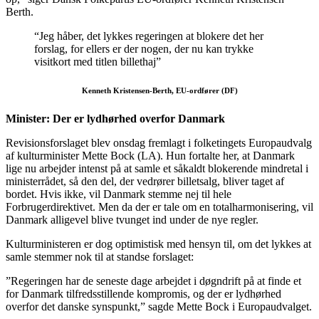
Berth.
“Jeg håber, det lykkes regeringen at blokere det her
forslag, for ellers er der nogen, der nu kan trykke
visitkort med titlen billethaj”
Kenneth Kristensen-Berth, EU-ordfører (DF)
Minister: Der er lydhørhed overfor Danmark
Revisionsforslaget blev onsdag fremlagt i folketingets Europaudvalg
af kulturminister Mette Bock (LA). Hun fortalte her, at Danmark
lige nu arbejder intenst på at samle et såkaldt blokerende mindretal i
ministerrådet, så den del, der vedrører billetsalg, bliver taget af
bordet. Hvis ikke, vil Danmark stemme nej til hele
Forbrugerdirektivet. Men da der er tale om en totalharmonisering, vil
Danmark alligevel blive tvunget ind under de nye regler.
Kulturministeren er dog optimistisk med hensyn til, om det lykkes at
samle stemmer nok til at standse forslaget:
”Regeringen har de seneste dage arbejdet i døgndrift på at finde et
for Danmark tilfredsstillende kompromis, og der er lydhørhed
overfor det danske synspunkt,” sagde Mette Bock i Europaudvalget.