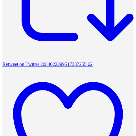
Retweet on Twitter 2084622299517387255
62