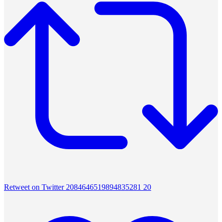
Retweet on Twitter 2084646519894835281
20