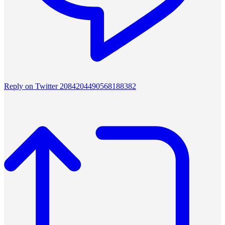
Reply on Twitter 2084204490568188382