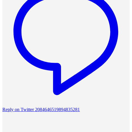
Reply on Twitter 2084646519894835281