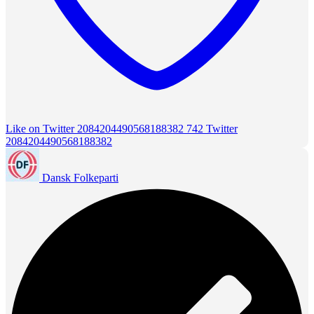
Like on Twitter 2084204490568188382
742
Twitter
2084204490568188382
Dansk Folkeparti