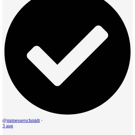
@mrmesserschmidt
·
3 aug