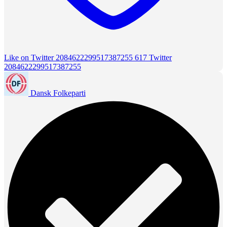
Like on Twitter 2084622299517387255
617
Twitter
2084622299517387255
Dansk Folkeparti