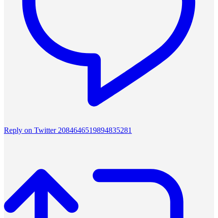
Reply on Twitter 2084646519894835281