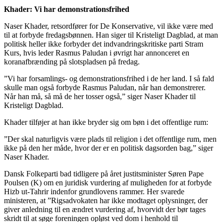
Khader: Vi har demonstrationsfrihed
Naser Khader, retsordfører for De Konservative, vil ikke være med
til at forbyde fredagsbønnen. Han siger til Kristeligt Dagblad, at man
politisk heller ikke forbyder det indvandringskritiske parti Stram
Kurs, hvis leder Rasmus Paludan i øvrigt har annonceret en
koranafbrænding på slotspladsen på fredag.
”Vi har forsamlings- og demonstrationsfrihed i de her land. I så fald
skulle man også forbyde Rasmus Paludan, når han demonstrerer.
Når han må, så må de her tosser også,” siger Naser Khader til
Kristeligt Dagblad.
Khader tilføjer at han ikke bryder sig om bøn i det offentlige rum:
”Der skal naturligvis være plads til religion i det offentlige rum, men
ikke på den her måde, hvor der er en politisk dagsorden bag,” siger
Naser Khader.
Dansk Folkeparti bad tidligere på året justitsminister Søren Pape
Poulsen (K) om en juridisk vurdering af muligheden for at forbyde
Hizb ut-Tahrir indenfor grundlovens rammer. Her svarede
ministeren, at ”Rigsadvokaten har ikke modtaget oplysninger, der
giver anledning til en ændret vurdering af, hvorvidt der bør tages
skridt til at søge foreningen opløst ved dom i henhold til