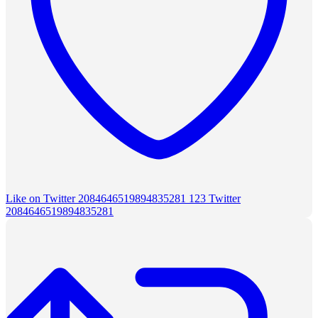
Like on Twitter 2084646519894835281
123
Twitter
2084646519894835281