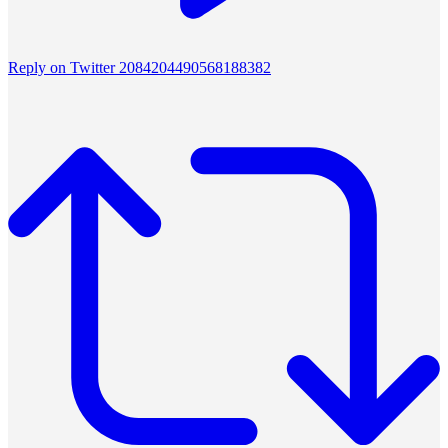
Reply on Twitter 2084204490568188382