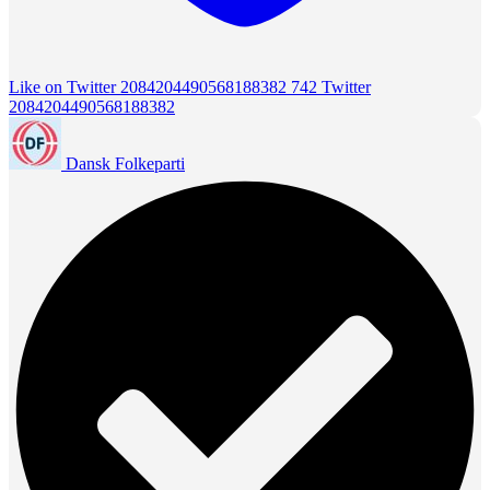
Like on Twitter 2084204490568188382
742
Twitter
2084204490568188382
Dansk Folkeparti