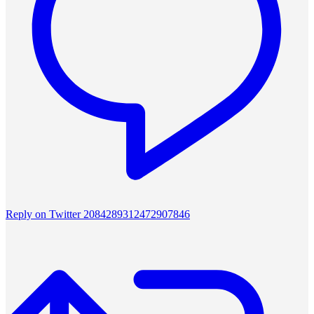
Reply on Twitter 2084289312472907846