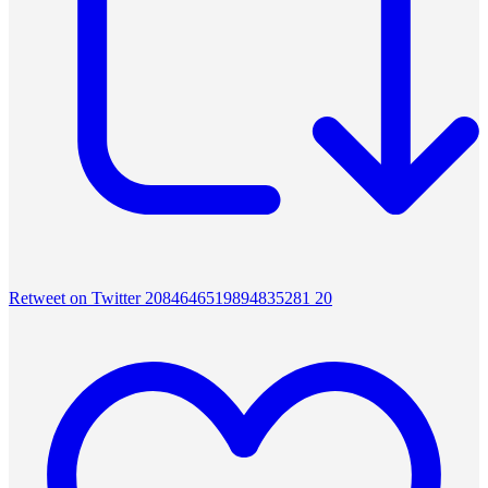
Retweet on Twitter 2084646519894835281
20