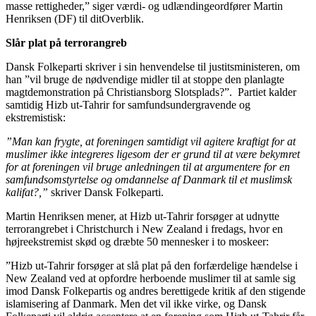
masse rettigheder,” siger værdi- og udlændingeordfører Martin
Henriksen (DF) til ditOverblik.
Slår plat på terrorangreb
Dansk Folkeparti skriver i sin henvendelse til justitsministeren, om
han ”vil bruge de nødvendige midler til at stoppe den planlagte
magtdemonstration på Christiansborg Slotsplads?”. Partiet kalder
samtidig Hizb ut-Tahrir for samfundsundergravende og
ekstremistisk:
”Man kan frygte, at foreningen samtidigt vil agitere kraftigt for at
muslimer ikke integreres ligesom der er grund til at være bekymret
for at foreningen vil bruge anledningen til at argumentere for en
samfundsomstyrtelse og omdannelse af Danmark til et muslimsk
kalifat?,”
skriver Dansk Folkeparti.
Martin Henriksen mener, at Hizb ut-Tahrir forsøger at udnytte
terrorangrebet i Christchurch i New Zealand i fredags, hvor en
højreekstremist skød og dræbte 50 mennesker i to moskeer:
”Hizb ut-Tahrir forsøger at slå plat på den forfærdelige hændelse i
New Zealand ved at opfordre herboende muslimer til at samle sig
imod Dansk Folkepartis og andres berettigede kritik af den stigende
islamisering af Danmark. Men det vil ikke virke, og Dansk