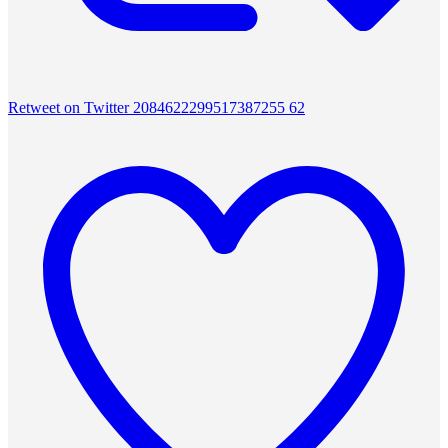
Retweet on Twitter 2084622299517387255
62