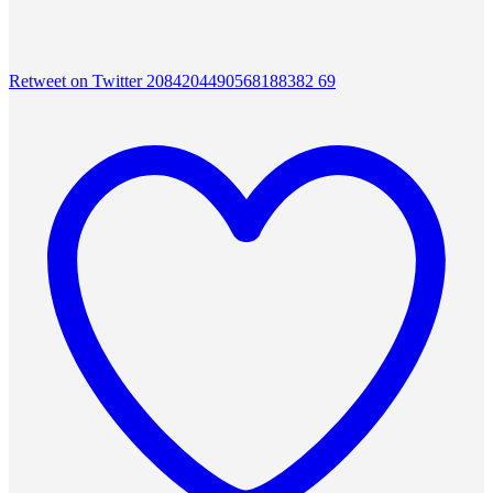
Retweet on Twitter 2084204490568188382
69