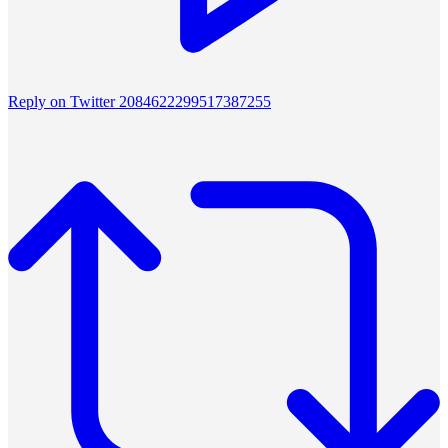
Reply on Twitter 2084622299517387255