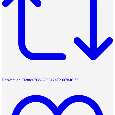
Retweet on Twitter 2084289312472907846
22