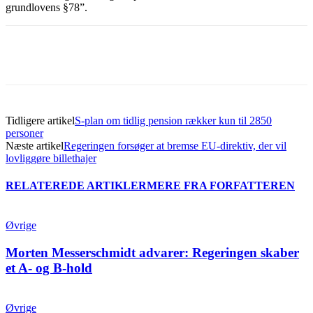
grundlovens §78”.
Tidligere artikel
S-plan om tidlig pension rækker kun til 2850
personer
Næste artikel
Regeringen forsøger at bremse EU-direktiv, der vil
lovliggøre billethajer
RELATEREDE ARTIKLER
MERE FRA FORFATTEREN
Øvrige
Morten Messerschmidt advarer: Regeringen skaber
et A- og B-hold
Øvrige