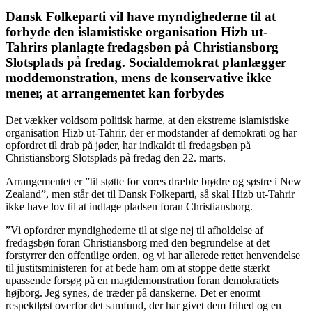
Dansk Folkeparti vil have
myndighederne til at
forbyde den islamistiske organisation Hizb ut-
Tahrirs planlagte fredagsbøn på Christiansborg
Slotsplads på fredag. Socialdemokrat planlægger
moddemonstration, mens de konservative ikke
mener, at arrangementet kan forbydes
Det vækker voldsom politisk harme, at den ekstreme islamistiske
organisation Hizb ut-Tahrir, der er modstander af demokrati og har
opfordret til drab på jøder, har indkaldt til fredagsbøn på
Christiansborg Slotsplads på fredag den 22. marts.
Arrangementet er ”til støtte for vores dræbte brødre og søstre i New
Zealand”, men står det til Dansk Folkeparti, så skal Hizb ut-Tahrir
ikke have lov til at indtage pladsen foran Christiansborg.
”Vi opfordrer myndighederne til at sige nej til afholdelse af
fredagsbøn foran Christiansborg med den begrundelse at det
forstyrrer den offentlige orden, og vi har allerede rettet henvendelse
til justitsministeren for at bede ham om at stoppe dette stærkt
upassende forsøg på en magtdemonstration foran demokratiets
højborg. Jeg synes, de træder på danskerne. Det er enormt
respektløst overfor det samfund, der har givet dem frihed og en