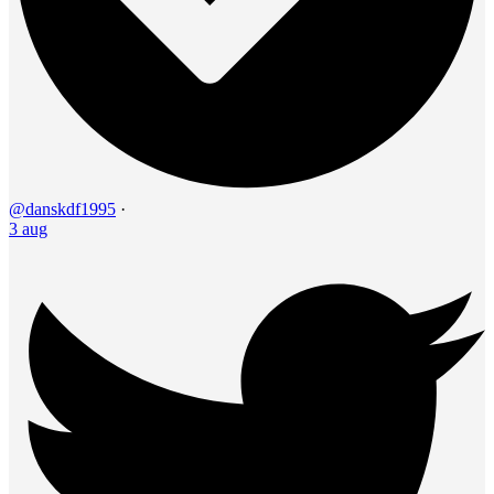
@danskdf1995
·
3 aug