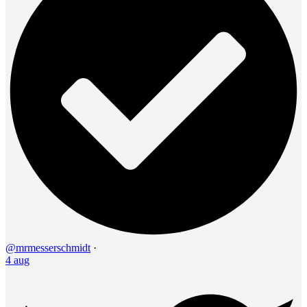
@mrmesserschmidt
·
4 aug