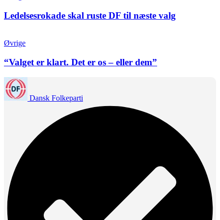
Ledelsesrokade skal ruste DF til næste valg
Øvrige
“Valget er klart. Det er os – eller dem”
Dansk Folkeparti