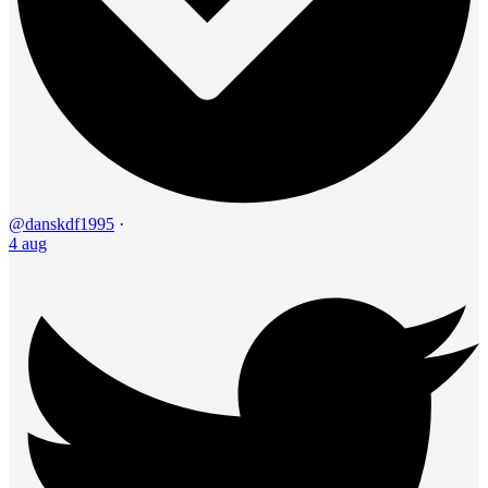
@danskdf1995
·
4 aug