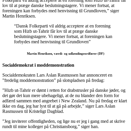
Folkeparti vil aldrig acceptere at en forening som Hizb ut-Tahrir får
lov til at præge danske beslutningstagere. Vi mener fortsat, at
foreningen kan forbydes med henvisning til Grundloven,” siger
Martin Henriksen.
“Dansk Folkeparti vil aldrig acceptere at en forening
som Hizb ut-Tahrir får lov til at præge danske
beslutningstagere. Vi mener fortsat, at foreningen kan
forbydes med henvisning til Grundloven”
Martin Henriksen, værdi- og udlændingeordfører (DF)
Socialdemokrat i moddemonstration
Socialdemokraten Lars Aslan Rasmussen har annonceret en
”fredelig moddemonstration” på slotspladsen på fredag:
”Hizb ut-Tahrir er dømt i retten for drabstrusler på danske jøder, og
det gør det kun mere ubehageligt, at de nu blander den form for
adfærd sammen med angrebet i New Zealand. Nu på fredag er klart
ikke en dag, jeg har lyst til at gå på arbejde,” siger Lars Aslan
Rasmussen til Kristeligt Dagblad.
”Jeg inviterer offentligheden, og lige nu er jeg i gang med at skrive
rundt til mine kolleger på Christiansborg,” siger han.