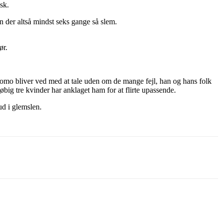
sk.
 der altså mindst seks gange så slem.
ør.
mo bliver ved med at tale uden om de mange fejl, han og hans folk
øbig tre kvinder har anklaget ham for at flirte upassende.
 ud i glemslen.