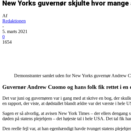
New Yorks guvernør skjulte hvor mange 
Af
Redaktionen
-
5. marts 2021
0
1654
Del
Demonstranter samlet uden for New Yorks guvernør Andrew Cu
Guvernør Andrew Cuomo og hans folk fik rettet i en of
Det var juni og guvernøren var i gang med at skrive en bog, der skull
en rapport, der viste, at dødstallet blandt ældre var det værste i hele
Sagen er så alvorlig, at avisen New York Times – der ellers dengang 
døden på statens plejehjem – det højeste tal i hele USA. Det tal fik ha
Den reelle fejl var, at han egenhændigt havde tvunget statens plejehje