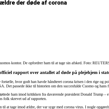
ældre der døde af corona
omos kontor. De opfordrer ham til at tage sin afsked. Foto: REUTER
ficiel rapport over antallet af døde på plejehjem i st
e fortælle, hvor godt han havde håndteret corona krisen i den rige og 
 USA. Det passede ikke til historien om den succesfulde Cuomo og hans fo
støttede ham imod kritikken fra daværende præsident Donald Trump – er
ns folk skrevet ud af rapporten.
m til at tage imod ældre, der var syge med corona virus. I nogle opgøre