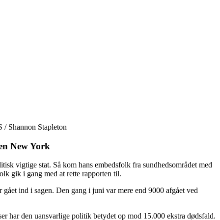
S / Shannon Stapleton
aten New York
politisk vigtige stat. Så kom hans embedsfolk fra sundhedsområdet med
lk gik i gang med at rette rapporten til.
 gået ind i sagen. Den gang i juni var mere end 9000 afgået ved
lser har den uansvarlige politik betydet op mod 15.000 ekstra dødsfald.