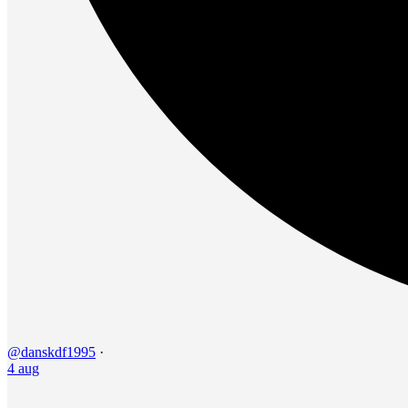
@danskdf1995
·
4 aug