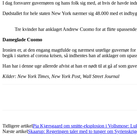
I dag forsvarer guvernøren og hans folk sig med, at hvis de havde in
Dødstallet for hele staten New York nærmer sig 48.000 med et indbygg
Tre kvinder har anklaget Andrew Cuomo for at flirte upassend
Dameglade Cuomo
Ironien er, at den engang magtfulde og nærmest urørlige guvernør f
begik i starten af corona krisen, så indhentes han af anklager om upass
Han har i denne uge allerede afvist at han er nødt til at gå af som guv
Kilder: New York Times, New York Post, Wall Street Journal
Del
Tidligere artikel
Pia Kjærsgaard om smitte-eksplosion i Vollsmose: Lu
Næste artikel
Skaarup: Regeringen taler med to tunger om Syrienskrig