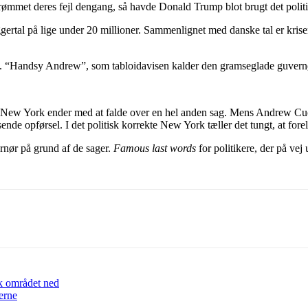
drømmet deres fejl dengang, så havde Donald Trump blot brugt det politi
ertal på lige under 20 millioner. Sammenlignet med danske tal er krisen
e. “Handsy Andrew”, som tabloidavisen kalder den gramseglade guvern
or New York ender med at falde over en hel anden sag. Mens Andrew Cuo
ende opførsel. I det politisk korrekte New York tæller det tungt, at forel
ernør på grund af de sager.
Famous last words
for politikere, der på vej
k området ned
erne