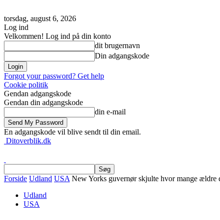
torsdag, august 6, 2026
Log ind
Velkommen! Log ind på din konto
dit brugernavn
Din adgangskode
Forgot your password? Get help
Cookie politik
Gendan adgangskode
Gendan din adgangskode
din e-mail
En adgangskode vil blive sendt til din email.
Ditoverblik.dk
Forside
Udland
USA
New Yorks guvernør skjulte hvor mange ældre 
Udland
USA