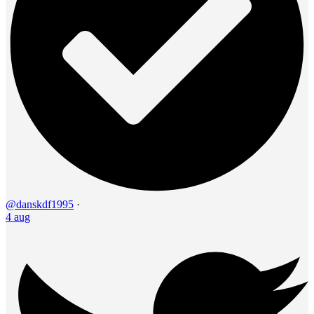
@danskdf1995
·
4 aug