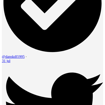
@danskdf1995
·
31 jul