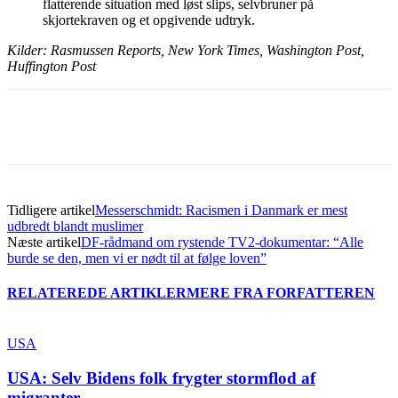
flatterende situation med løst slips, selvbruner på
skjortekraven og et opgivende udtryk.
Kilder: Rasmussen Reports, New York Times, Washington Post,
Huffington Post
Tidligere artikel
Messerschmidt: Racismen i Danmark er mest
udbredt blandt muslimer
Næste artikel
DF-rådmand om rystende TV2-dokumentar: “Alle
burde se den, men vi er nødt til at følge loven”
RELATEREDE ARTIKLER
MERE FRA FORFATTEREN
USA
USA: Selv Bidens folk frygter stormflod af
migranter