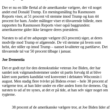
Der er nu en lille flertal af de amerikanske vælgere, der vil noget
andet end Donald Trump. En meningsmåling fra Rasmussen
Reports viser, at 51 procent vil stemme imod Trump og kun 44
procent for ham. Andre målinger viser et tilsvarende billede, men
rapporten fra Rasmussen Reports viser også baggrunden:
amerikanerne gider ikke længere deres præsident.
Næsten to ud af tre adspurgte vælgere (63 procent) siger, at deres
modvilje mod Trump er afgørende. De vil stemme på hvem som
helst, der stiller op imod Trump – uanset kvaliteter og partifarve. Det
tilsvarende tal var 50 procent tilbage i januar.
Joe Dementia
Det er godt nyt for den demokratiske veteran Joe Biden, der har
samlet nok valgmandsstemmer under sit partis forvalg til at blive
kåret som partiets kandidat ved konventet i delstaten Wisconsin i
august. Men stadig flere tvivler på Bidens evner – hele 38 procent af
vælgerne tror, at han lider under en eller anden form for demens. Og
næsten to ud af tre synes, at det er på tide, at han selv siger noget om
rygterne.
38 procent af de amerikanske vælgere tror, at Joe Biden lide