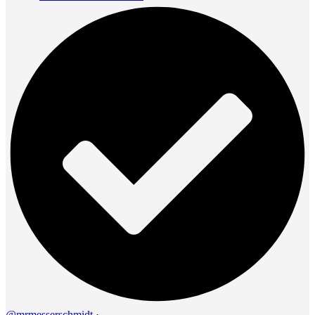
@mrmesserschmidt
·