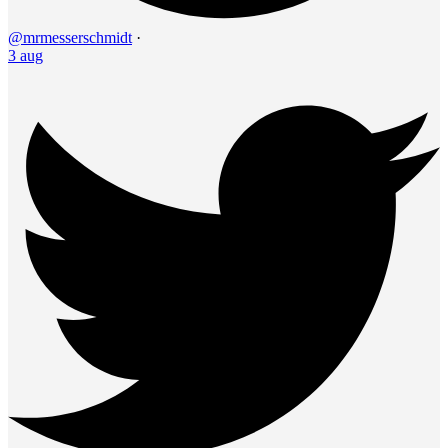
@mrmesserschmidt
·
3 aug