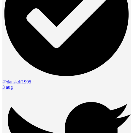
@danskdf1995
·
3 aug