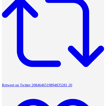
Retweet on Twitter 2084646519894835281
20