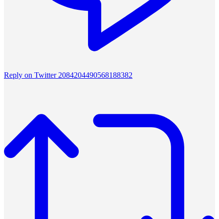
Reply on Twitter 2084204490568188382