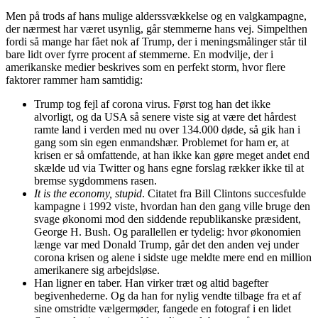
Men på trods af hans mulige alderssvækkelse og en valgkampagne,
der nærmest har været usynlig, går stemmerne hans vej. Simpelthen
fordi så mange har fået nok af Trump, der i meningsmålinger står til
bare lidt over fyrre procent af stemmerne. En modvilje, der i
amerikanske medier beskrives som en perfekt storm, hvor flere
faktorer rammer ham samtidig:
Trump tog fejl af corona virus. Først tog han det ikke
alvorligt, og da USA så senere viste sig at være det hårdest
ramte land i verden med nu over 134.000 døde, så gik han i
gang som sin egen enmandshær. Problemet for ham er, at
krisen er så omfattende, at han ikke kan gøre meget andet end
skælde ud via Twitter og hans egne forslag rækker ikke til at
bremse sygdommens rasen.
It is the economy, stupid
. Citatet fra Bill Clintons succesfulde
kampagne i 1992 viste, hvordan han den gang ville bruge den
svage økonomi mod den siddende republikanske præsident,
George H. Bush. Og parallellen er tydelig: hvor økonomien
længe var med Donald Trump, går det den anden vej under
corona krisen og alene i sidste uge meldte mere end en million
amerikanere sig arbejdsløse.
Han ligner en taber. Han virker træt og altid bagefter
begivenhederne. Og da han for nylig vendte tilbage fra et af
sine omstridte vælgermøder, fangede en fotograf i en lidet