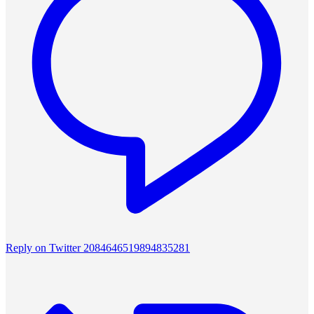
Reply on Twitter 2084646519894835281