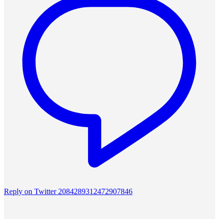
Reply on Twitter 2084289312472907846