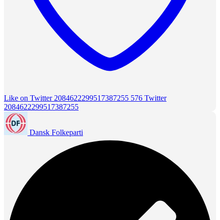
Like on Twitter 2084622299517387255
576
Twitter
2084622299517387255
Dansk Folkeparti