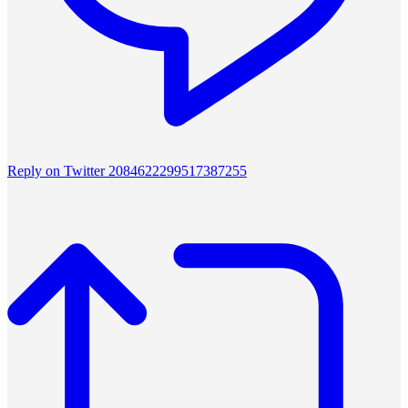
Reply on Twitter 2084622299517387255