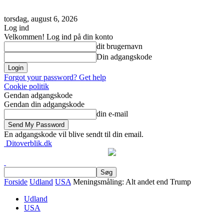
torsdag, august 6, 2026
Log ind
Velkommen! Log ind på din konto
dit brugernavn
Din adgangskode
Forgot your password? Get help
Cookie politik
Gendan adgangskode
Gendan din adgangskode
din e-mail
En adgangskode vil blive sendt til din email.
Ditoverblik.dk
Forside
Udland
USA
Meningsmåling: Alt andet end Trump
Udland
USA