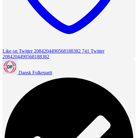
Like on Twitter 2084204490568188382
741
Twitter
2084204490568188382
Dansk Folkeparti