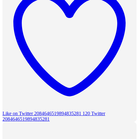
Like on Twitter 2084646519894835281
120
Twitter
2084646519894835281