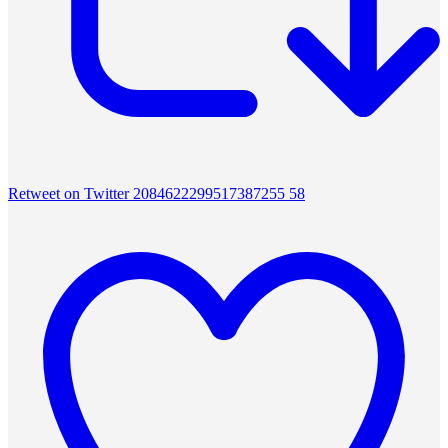
Retweet on Twitter 2084622299517387255
58