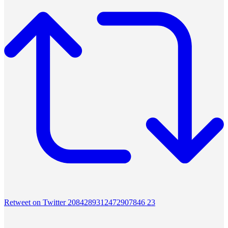
Retweet on Twitter 2084289312472907846
23