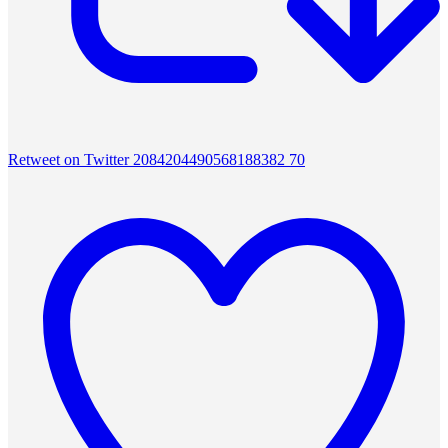
Retweet on Twitter 2084204490568188382
70