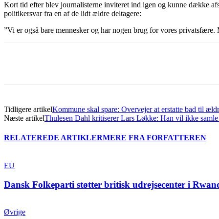
Kort tid efter blev journalisterne inviteret ind igen og kunne dække af
politikersvar fra en af de lidt ældre deltagere:
”Vi er også bare mennesker og har nogen brug for vores privatsfære.
Del
Tidligere artikel
Kommune skal spare: Overvejer at erstatte bad til æld
Næste artikel
Thulesen Dahl kritiserer Lars Løkke: Han vil ikke saml
RELATEREDE ARTIKLER
MERE FRA FORFATTEREN
EU
Dansk Folkeparti støtter britisk udrejsecenter i Rwan
Øvrige