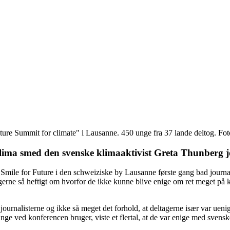
Future Summit for climate" i Lausanne. 450 unge fra 37 lande deltog
klima smed den svenske klimaaktivist Greta Thunberg j
Smile for Future i den schweiziske by Lausanne første gang bad journal
rne så heftigt om hvorfor de ikke kunne blive enige om ret meget på kon
 journalisterne og ikke så meget det forhold, at deltagerne især var uen
ge ved konferencen bruger, viste et flertal, at de var enige med svensk