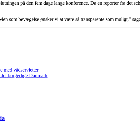
slutningen på den fem dage lange konference. Da en reporter fra det schw
 Men som bevægelse ønsker vi at være så transparente som muligt,” sa
re med vådservietter
e det borgerlige Danmark
da