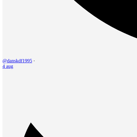
@danskdf1995
·
4 aug