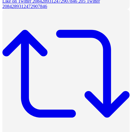
Like on Twitter 2084289312472907846
205
Twitter
2084289312472907846