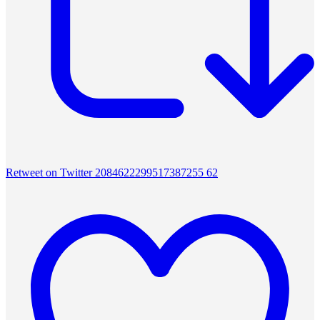
Retweet on Twitter 2084622299517387255
62