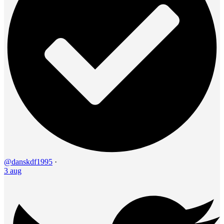
@danskdf1995
·
3 aug