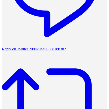
Reply on Twitter 2084204490568188382