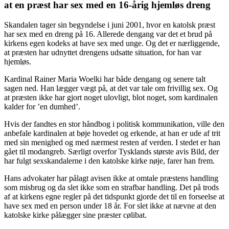
at en præst har sex med en 16-årig hjemløs dreng
Skandalen tager sin begyndelse i juni 2001, hvor en katolsk præst
har sex med en dreng på 16. Allerede dengang var det et brud på
kirkens egen kodeks at have sex med unge. Og det er nærliggende,
at præsten har udnyttet drengens udsatte situation, for han var
hjemløs.
Kardinal Rainer Maria Woelki har både dengang og senere talt
sagen ned. Han lægger vægt på, at det var tale om frivillig sex. Og
at præsten ikke har gjort noget ulovligt, blot noget, som kardinalen
kalder for ’en dumhed’.
Hvis der fandtes en stor håndbog i politisk kommunikation, ville den
anbefale kardinalen at bøje hovedet og erkende, at han er ude af trit
med sin menighed og med nærmest resten af verden. I stedet er han
gået til modangreb. Særligt overfor Tysklands største avis Bild, der
har fulgt sexskandalerne i den katolske kirke nøje, farer han frem.
Hans advokater har pålagt avisen ikke at omtale præstens handling
som misbrug og da slet ikke som en strafbar handling. Det på trods
af at kirkens egne regler på det tidspunkt gjorde det til en forseelse at
have sex med en person under 18 år. For slet ikke at nævne at den
katolske kirke pålægger sine præster cølibat.