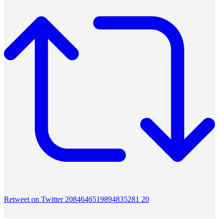
Retweet on Twitter 2084646519894835281
20