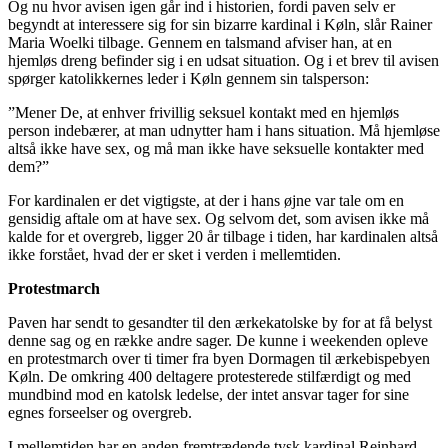
Og nu hvor avisen igen går ind i historien, fordi paven selv er
begyndt at interessere sig for sin bizarre kardinal i Køln, slår Rainer
Maria Woelki tilbage. Gennem en talsmand afviser han, at en
hjemløs dreng befinder sig i en udsat situation. Og i et brev til avisen
spørger katolikkernes leder i Køln gennem sin talsperson:
”Mener De, at enhver frivillig seksuel kontakt med en hjemløs
person indebærer, at man udnytter ham i hans situation. Må hjemløse
altså ikke have sex, og må man ikke have seksuelle kontakter med
dem?”
For kardinalen er det vigtigste, at der i hans øjne var tale om en
gensidig aftale om at have sex. Og selvom det, som avisen ikke må
kalde for et overgreb, ligger 20 år tilbage i tiden, har kardinalen altså
ikke forstået, hvad der er sket i verden i mellemtiden.
Protestmarch
Paven har sendt to gesandter til den ærkekatolske by for at få belyst
denne sag og en række andre sager. De kunne i weekenden opleve
en protestmarch over ti timer fra byen Dormagen til ærkebispebyen
Køln. De omkring 400 deltagere protesterede stilfærdigt og med
mundbind mod en katolsk ledelse, der intet ansvar tager for sine
egnes forseelser og overgreb.
I mellemtiden har en anden fremtrædende tysk kardinal Reinhard