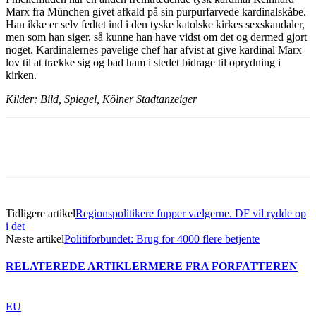
Marx fra München givet afkald på sin purpurfarvede kardinalskåbe.
Han ikke er selv fedtet ind i den tyske katolske kirkes sexskandaler,
men som han siger, så kunne han have vidst om det og dermed gjort
noget. Kardinalernes pavelige chef har afvist at give kardinal Marx
lov til at trække sig og bad ham i stedet bidrage til oprydning i
kirken.
Kilder: Bild, Spiegel, Kölner Stadtanzeiger
Tidligere artikel
Regionspolitikere fupper vælgerne. DF vil rydde op
i det
Næste artikel
Politiforbundet: Brug for 4000 flere betjente
RELATEREDE ARTIKLER
MERE FRA FORFATTEREN
EU