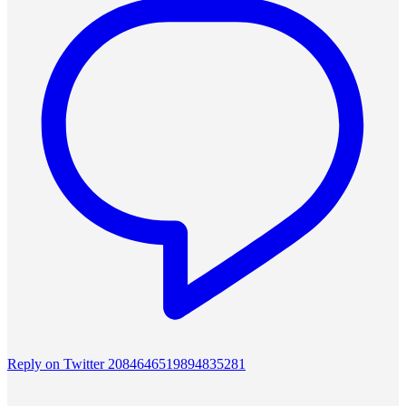
Reply on Twitter 2084646519894835281