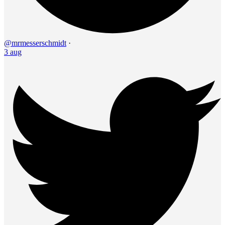
@mrmesserschmidt
·
3 aug