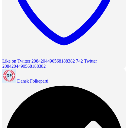
Like on Twitter 2084204490568188382
742
Twitter
2084204490568188382
Dansk Folkeparti