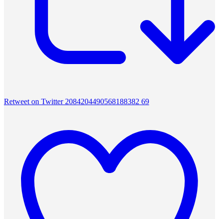
Retweet on Twitter 2084204490568188382
69