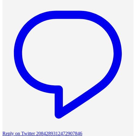
Reply on Twitter 2084289312472907846