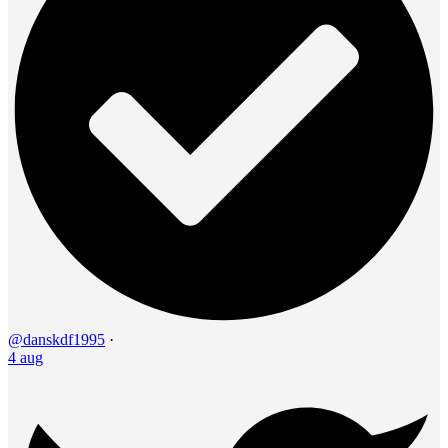
@danskdf1995
·
4 aug