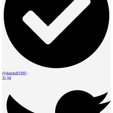
@danskdf1995
·
31 jul