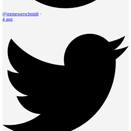
@mrmesserschmidt
·
4 aug