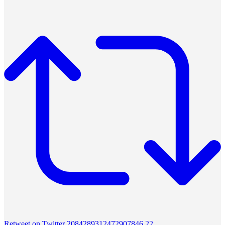
Retweet on Twitter 2084289312472907846
22