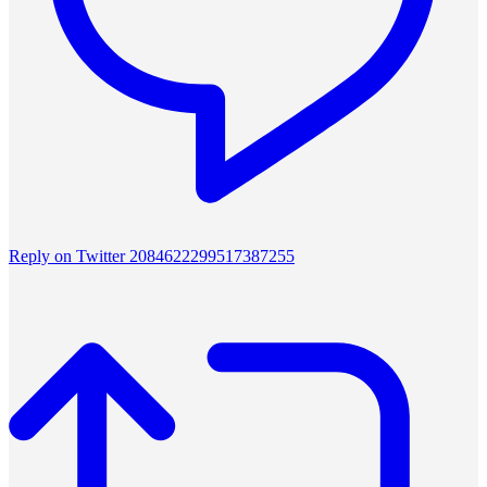
Reply on Twitter 2084622299517387255