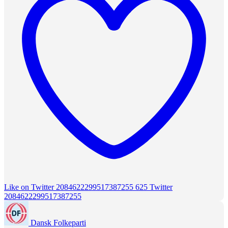
Like on Twitter 2084622299517387255
625
Twitter
2084622299517387255
Dansk Folkeparti