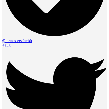
@mrmesserschmidt
·
4 aug