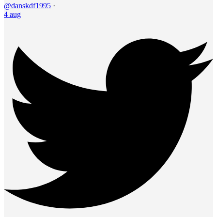
@danskdf1995
·
4 aug