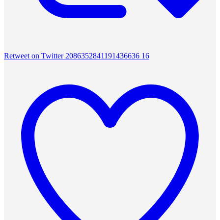
Retweet on Twitter 2086352841191436636
16