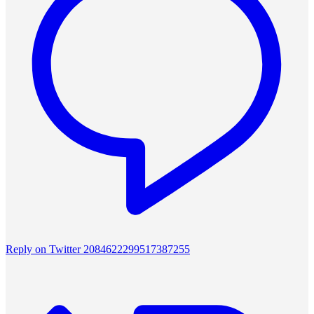
Reply on Twitter 2084622299517387255