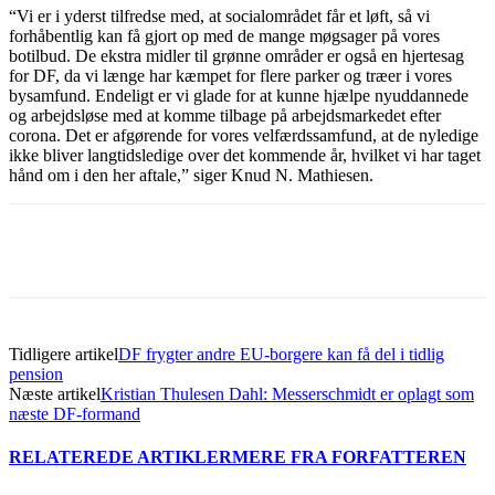
“Vi er i yderst tilfredse med, at socialområdet får et løft, så vi
forhåbentlig kan få gjort op med de mange møgsager på vores
botilbud. De ekstra midler til grønne områder er også en hjertesag
for DF, da vi længe har kæmpet for flere parker og træer i vores
bysamfund. Endeligt er vi glade for at kunne hjælpe nyuddannede
og arbejdsløse med at komme tilbage på arbejdsmarkedet efter
corona. Det er afgørende for vores velfærdssamfund, at de nyledige
ikke bliver langtidsledige over det kommende år, hvilket vi har taget
hånd om i den her aftale,” siger Knud N. Mathiesen.
Tidligere artikel
DF frygter andre EU-borgere kan få del i tidlig
pension
Næste artikel
Kristian Thulesen Dahl: Messerschmidt er oplagt som
næste DF-formand
RELATEREDE ARTIKLER
MERE FRA FORFATTEREN