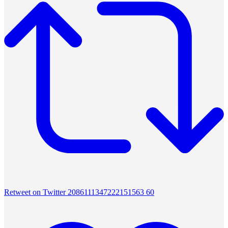
Retweet on Twitter 2086111347222151563
60