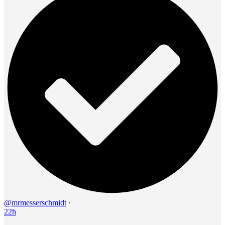
@mrmesserschmidt
·
22h