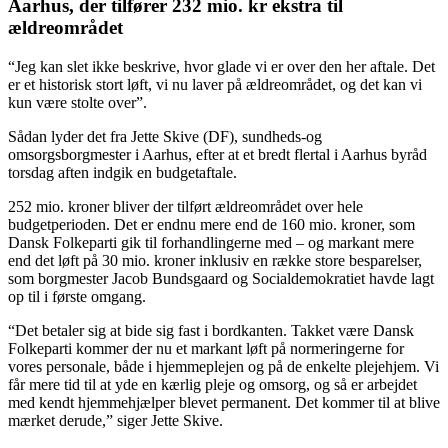
Aarhus, der tilfører 232 mio. kr ekstra til
ældreområdet
“Jeg kan slet ikke beskrive, hvor glade vi er over den her aftale. Det
er et historisk stort løft, vi nu laver på ældreområdet, og det kan vi
kun være stolte over”.
Sådan lyder det fra Jette Skive (DF), sundheds-og
omsorgsborgmester i Aarhus, efter at et bredt flertal i Aarhus byråd
torsdag aften indgik en budgetaftale.
252 mio. kroner bliver der tilført ældreområdet over hele
budgetperioden. Det er endnu mere end de 160 mio. kroner, som
Dansk Folkeparti gik til forhandlingerne med – og markant mere
end det løft på 30 mio. kroner inklusiv en række store besparelser,
som borgmester Jacob Bundsgaard og Socialdemokratiet havde lagt
op til i første omgang.
“Det betaler sig at bide sig fast i bordkanten. Takket være Dansk
Folkeparti kommer der nu et markant løft på normeringerne for
vores personale, både i hjemmeplejen og på de enkelte plejehjem. Vi
får mere tid til at yde en kærlig pleje og omsorg, og så er arbejdet
med kendt hjemmehjælper blevet permanent. Det kommer til at blive
mærket derude,” siger Jette Skive.