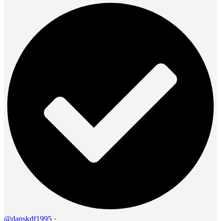
@danskdf1995
·