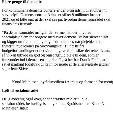
Flere penge til demente
For kommunens demente borgere er der også udsigt til et tiltrængt
serviceløft. Demenscentrum Århus er sikret 8 millioner kroner i
2021 og et løfte om, at der skal ses på, hvordan demensområdet skal
finansieres fremad:
“På demensområdet mangler der varme hænder til vores
specialplejehjem for borgere med svær demens. Vi har sikret et løft
og kigger nu frem mod nye og bedre rammer, når plejehjemmet
flytter til nye lokaler på Skovvangsvej. Til næste års
budgetforhandlinger er der så en opgave for at sikre det rette niveau,
så vi kan tilbyde en god og omsorgsfuld pleje til dem, som er
forsvundet ind i demensens mørke. Også her har Dansk Folkeparti
sat et markant fodaftryk til gavn for nogle af de allersvageste ældre,”
siger Jette Skive.
Knud Mathiesen, byrådsmedlem i Aarhus og formand for menig
Løft til socialområdet
DF glæder sig også over, at der afsættes midler til bl.a.
socialområdet, beskæftigelsen og klima. Byrådsmedlem Knud N.
Mathiesen siger: