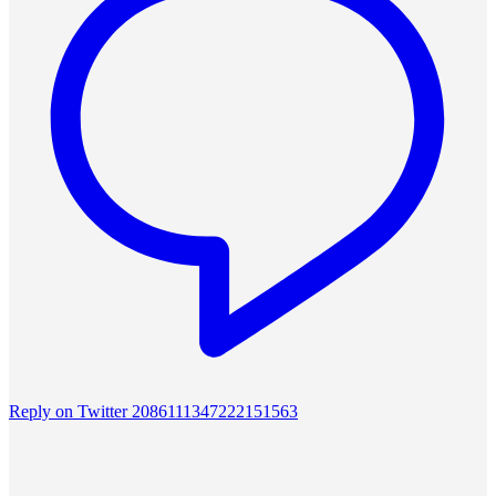
Reply on Twitter 2086111347222151563