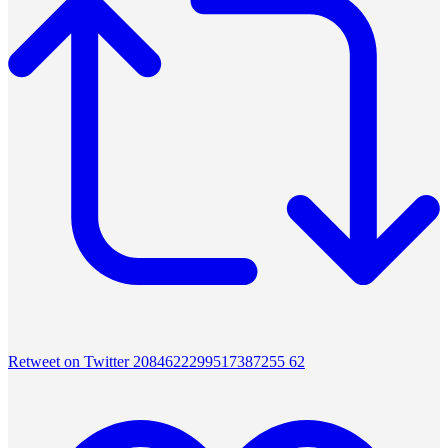
Retweet on Twitter 2084622299517387255
62