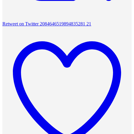
Retweet on Twitter 2084646519894835281
21