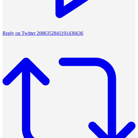
Reply on Twitter 2086352841191436636