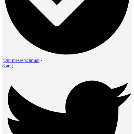
@mrmesserschmidt
·
8 aug