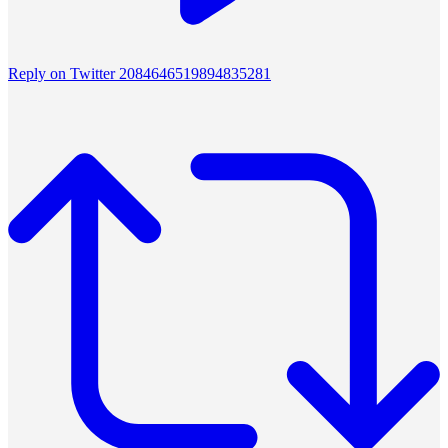
Reply on Twitter 2084646519894835281