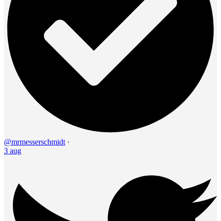
@mrmesserschmidt
·
3 aug