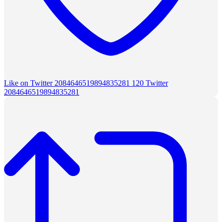
Like on Twitter 2084646519894835281
120
Twitter
2084646519894835281