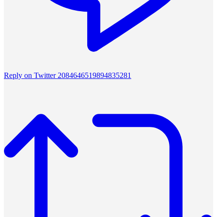
Reply on Twitter 2084646519894835281