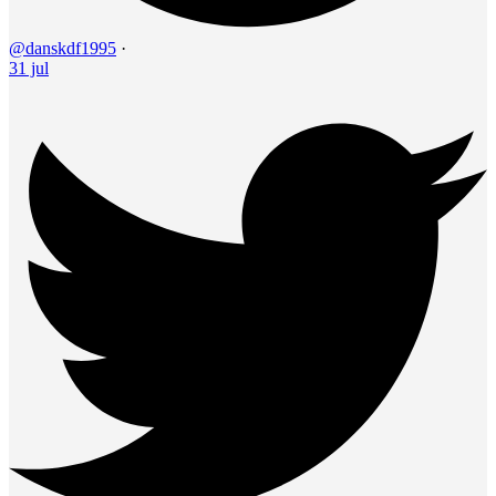
@danskdf1995
·
31 jul