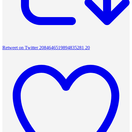
Retweet on Twitter 2084646519894835281
20