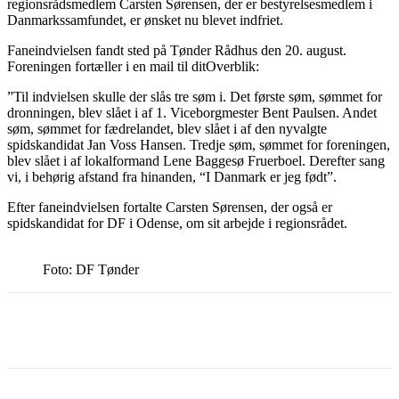
regionsrådsmedlem Carsten Sørensen, der er bestyrelsesmedlem i
Danmarkssamfundet, er ønsket nu blevet indfriet.
Faneindvielsen fandt sted på Tønder Rådhus den 20. august.
Foreningen fortæller i en mail til ditOverblik:
”Til indvielsen skulle der slås tre søm i. Det første søm, sømmet for
dronningen, blev slået i af 1. Viceborgmester Bent Paulsen. Andet
søm, sømmet for fædrelandet, blev slået i af den nyvalgte
spidskandidat Jan Voss Hansen. Tredje søm, sømmet for foreningen,
blev slået i af lokalformand Lene Baggesø Fruerboel. Derefter sang
vi, i behørig afstand fra hinanden, “I Danmark er jeg født”.
Efter faneindvielsen fortalte Carsten Sørensen, der også er
spidskandidat for DF i Odense, om sit arbejde i regionsrådet.
Foto: DF Tønder