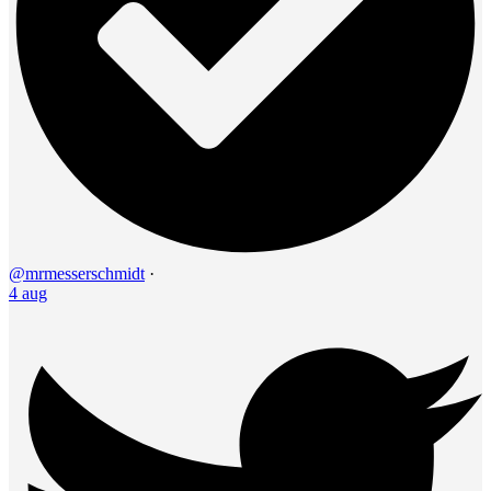
@mrmesserschmidt
·
4 aug