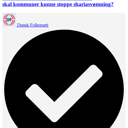
skal kommuner kunne stoppe shariasvømning?
Dansk Folkeparti