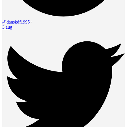
@danskdf1995
·
3 aug