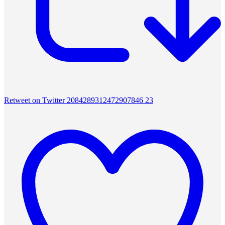
Retweet on Twitter 2084289312472907846
23