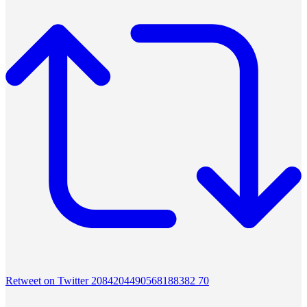
Retweet on Twitter 2084204490568188382
70