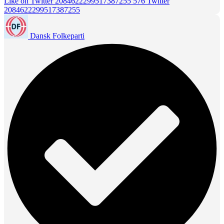
Like on Twitter 2084622299517387255
576
Twitter
2084622299517387255
Dansk Folkeparti