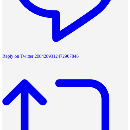
Reply on Twitter 2084289312472907846