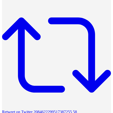
Retweet on Twitter 2084622299517387255
58