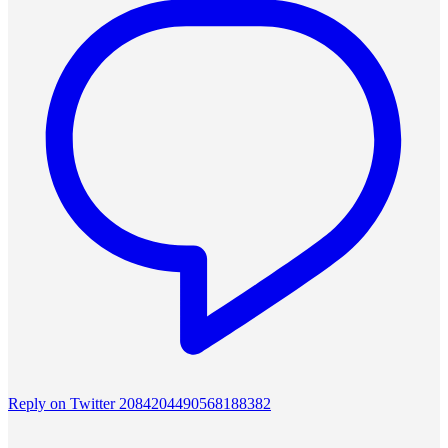
Reply on Twitter 2084204490568188382