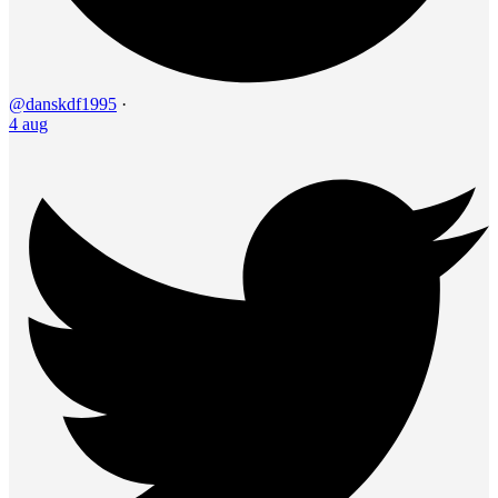
@danskdf1995
·
4 aug