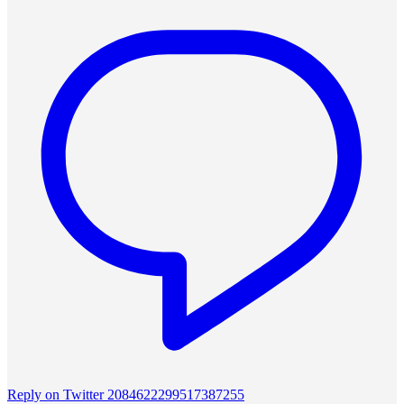
Reply on Twitter 2084622299517387255