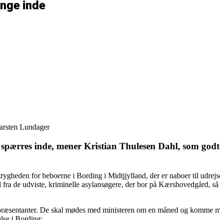
nge inde
Carsten Lundager
ærres inde, mener Kristian Thulesen Dahl, som godt f
ge trygheden for beboerne i Bording i Midtjjylland, der er naboer til udr
ald fra de udviste, kriminelle asylansøgere, der bor på Kærshovedgård, s
epræsentanter. De skal mødes med ministeren om en måned og komme med f
else i Bording: