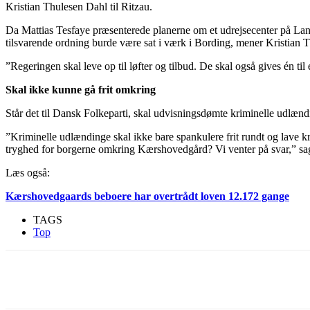
Kristian Thulesen Dahl til Ritzau.
Da Mattias Tesfaye præsenterede planerne om et udrejsecenter på Lang
tilsvarende ordning burde være sat i værk i Bording, mener Kristian 
”Regeringen skal leve op til løfter og tilbud. De skal også gives én t
Skal ikke kunne gå frit omkring
Står det til Dansk Folkeparti, skal udvisningsdømte kriminelle udlændin
”Kriminelle udlændinge skal ikke bare spankulere frit rundt og lave 
tryghed for borgerne omkring Kærshovedgård? Vi venter på svar,” sag
Læs også:
Kærshovedgaards beboere har overtrådt loven 12.172 gange
TAGS
Top
Del