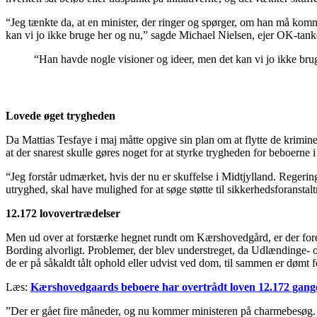
“Jeg tænkte da, at en minister, der ringer og spørger, om han må ko
kan vi jo ikke bruge her og nu,” sagde Michael Nielsen, ejer OK-tan
“Han havde nogle visioner og ideer, men det kan vi jo ikke bru
Lovede øget trygheden
Da Mattias Tesfaye i maj måtte opgive sin plan om at flytte de krim
at der snarest skulle gøres noget for at styrke trygheden for beboerne 
“Jeg forstår udmærket, hvis der nu er skuffelse i Midtjylland. Reger
utryghed, skal have mulighed for at søge støtte til sikkerhedsforanstal
12.172 lovovertrædelser
Men ud over at forstærke hegnet rundt om Kærshovedgård, er der forelø
Bording alvorligt. Problemer, der blev understreget, da Udlændinge- og
de er på såkaldt tålt ophold eller udvist ved dom, til sammen er dømt 
Læs:
Kærshovedgaards beboere har overtrådt loven 12.172 gang
”Der er gået fire måneder, og nu kommer ministeren på charmebesøg. Og s