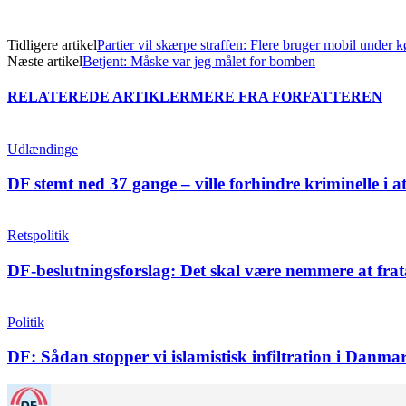
Tidligere artikel
Partier vil skærpe straffen: Flere bruger mobil under k
Næste artikel
Betjent: Måske var jeg målet for bomben
RELATEREDE ARTIKLER
MERE FRA FORFATTEREN
Udlændinge
DF stemt ned 37 gange – ville forhindre kriminelle i a
Retspolitik
DF-beslutningsforslag: Det skal være nemmere at frat
Politik
DF: Sådan stopper vi islamistisk infiltration i Danma