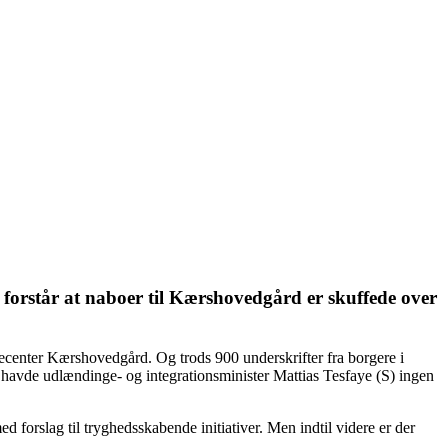
orstår at naboer til Kærshovedgård er skuffede over
ejsecenter Kærshovedgård. Og trods 900 underskrifter fra borgere i
å havde udlændinge- og integrationsminister Mattias Tesfaye (S) ingen
orslag til tryghedsskabende initiativer. Men indtil videre er der