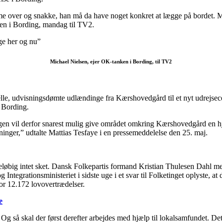
mme over og snakke, han må da have noget konkret at lægge på bordet. 
ken i Bording, mandag til TV2.
ge her og nu”
Michael Nielsen, ejer OK-tanken i Bording, til TV2
inelle, udvisningsdømte udlændinge fra Kærshovedgård til et nyt udrej
i Bording.
ingen vil derfor snarest mulig give området omkring Kærshovedgård en 
tninger,” udtalte Mattias Tesfaye i en pressemeddelelse den 25. maj.
big intet sket. Dansk Folkepartis formand Kristian Thulesen Dahl mener
 Integrationsministeriet i sidste uge i et svar til Folketinget oplyste, 
for 12.172 lovovertrædelser.
e
å skal der først derefter arbejdes med hjælp til lokalsamfundet. Det vis