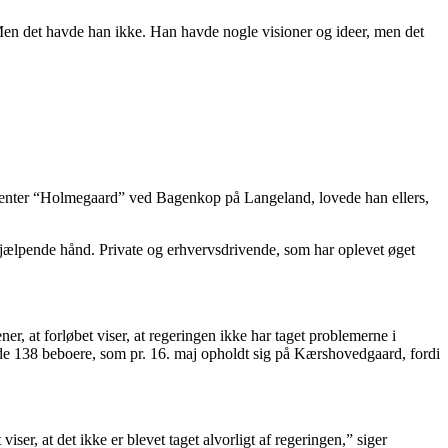
Men det havde han ikke. Han havde nogle visioner og ideer, men det
secenter “Holmegaard” ved Bagenkop på Langeland, lovede han ellers,
hjælpende hånd. Private og erhvervsdrivende, som har oplevet øget
, at forløbet viser, at regeringen ikke har taget problemerne i
at de 138 beboere, som pr. 16. maj opholdt sig på Kærshovedgaard, fordi
er, at det ikke er blevet taget alvorligt af regeringen,” siger