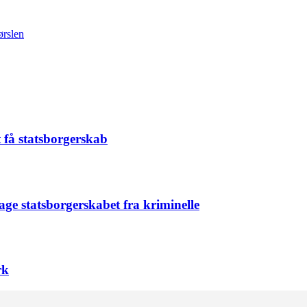
ørslen
t få statsborgerskab
age statsborgerskabet fra kriminelle
rk