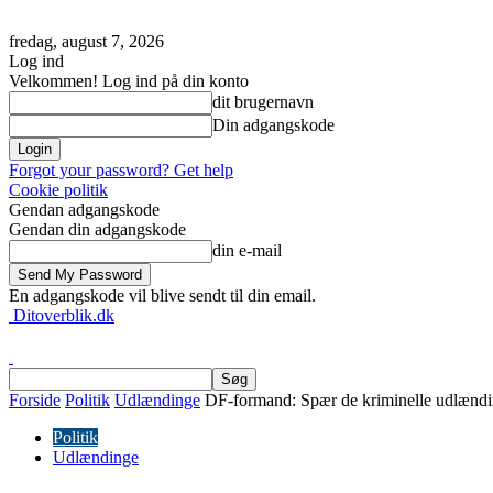
fredag, august 7, 2026
Log ind
Velkommen! Log ind på din konto
dit brugernavn
Din adgangskode
Forgot your password? Get help
Cookie politik
Gendan adgangskode
Gendan din adgangskode
din e-mail
En adgangskode vil blive sendt til din email.
Ditoverblik.dk
Forside
Politik
Udlændinge
DF-formand: Spær de kriminelle udlændi
Politik
Udlændinge