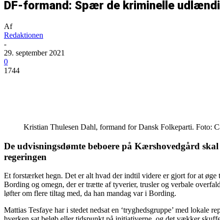
DF-formand: Spær de kriminelle udlændi
Af
Redaktionen
-
29. september 2021
0
1744
Del
Kristian Thulesen Dahl, formand for Dansk Folkeparti. Foto: 
De udvisningsdømte beboere på Kærshovedgård skal sp
regeringen
Et forstærket hegn. Det er alt hvad der indtil videre er gjort for at ø
Bording og omegn, der er trætte af tyverier, trusler og verbale overf
løfter om flere tiltag med, da han mandag var i Bording.
Mattias Tesfaye har i stedet nedsat en ‘tryghedsgruppe’ med lokale r
hverken sat beløb eller tidspunkt på initiativerne, og det vækker skuff