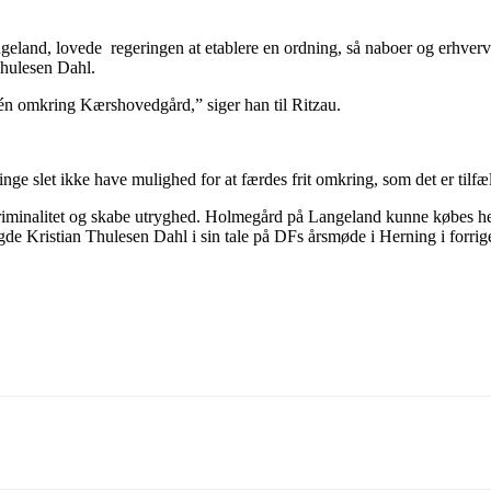
eland, lovede regeringen at etablere en ordning, så naboer og erhvervs
Thulesen Dahl.
il én omkring Kærshovedgård,” siger han til Ritzau.
ge slet ikke have mulighed for at færdes frit omkring, som det er tilfæl
kriminalitet og skabe utryghed. Holmegård på Langeland kunne købes hen
de Kristian Thulesen Dahl i sin tale på DFs årsmøde i Herning i forri