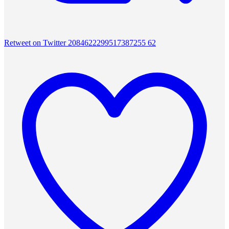
Retweet on Twitter 2084622299517387255
62