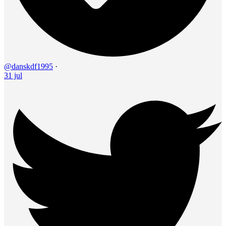
@danskdf1995
·
31 jul