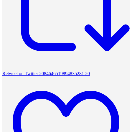
Retweet on Twitter 2084646519894835281
20