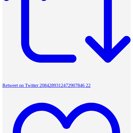
Retweet on Twitter 2084289312472907846
22