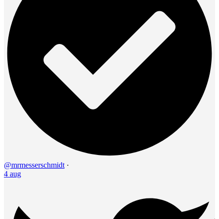
@mrmesserschmidt
·
4 aug