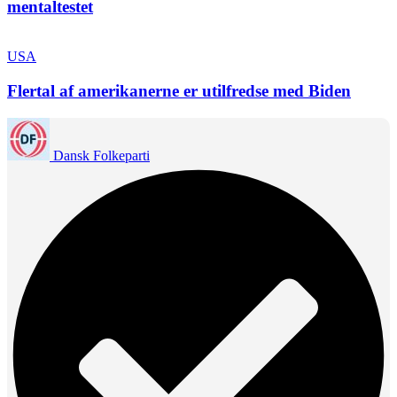
mentaltestet
USA
Flertal af amerikanerne er utilfredse med Biden
Dansk Folkeparti