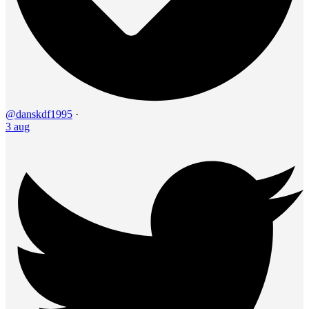
@danskdf1995
·
3 aug