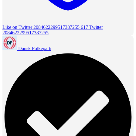
Like on Twitter 2084622299517387255
617
Twitter
2084622299517387255
Dansk Folkeparti