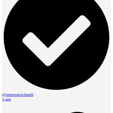
@mrmesserschmidt
·
3 aug