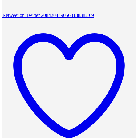
Retweet on Twitter 2084204490568188382
69