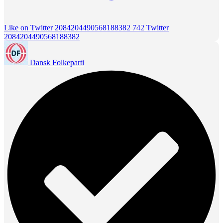
Like on Twitter 2084204490568188382
742
Twitter
2084204490568188382
Dansk Folkeparti