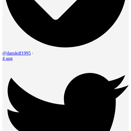
@danskdf1995
·
4 aug