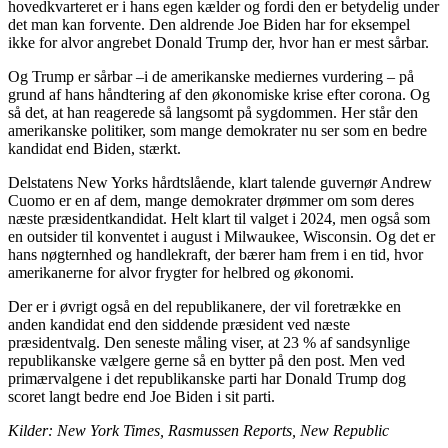
hovedkvarteret er i hans egen kælder og fordi den er betydelig under
det man kan forvente. Den aldrende Joe Biden har for eksempel
ikke for alvor angrebet Donald Trump der, hvor han er mest sårbar.
Og Trump er sårbar –i de amerikanske mediernes vurdering – på
grund af hans håndtering af den økonomiske krise efter corona. Og
så det, at han reagerede så langsomt på sygdommen. Her står den
amerikanske politiker, som mange demokrater nu ser som en bedre
kandidat end Biden, stærkt.
Delstatens New Yorks hårdtslående, klart talende guvernør Andrew
Cuomo er en af dem, mange demokrater drømmer om som deres
næste præsidentkandidat. Helt klart til valget i 2024, men også som
en outsider til konventet i august i Milwaukee, Wisconsin. Og det er
hans nøgternhed og handlekraft, der bærer ham frem i en tid, hvor
amerikanerne for alvor frygter for helbred og økonomi.
Der er i øvrigt også en del republikanere, der vil foretrække en
anden kandidat end den siddende præsident ved næste
præsidentvalg. Den seneste måling viser, at 23 % af sandsynlige
republikanske vælgere gerne så en bytter på den post. Men ved
primærvalgene i det republikanske parti har Donald Trump dog
scoret langt bedre end Joe Biden i sit parti.
Kilder: New York Times, Rasmussen Reports, New Republic