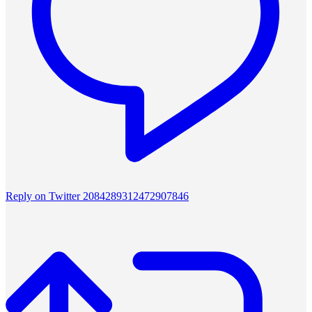
Reply on Twitter 2084289312472907846