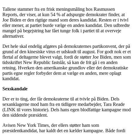
Tallene stammer fra en frisk meningsmåling hos Rasmussen
Reports, der viser, at kun 54 % af adspurgte demokrater finder, at
Joe Biden er den rigtige mand som deres kandidat. Resten er i tvivl
eller mener, at partiet burde vælge en anden kandidat. Den udbredte
mangel på begejstring har fået tunge folk i partiet til at overveje
alternativer.
Det hele skal endelig afgøres på demokraternes partikonvent, der på
grund af den kinesiske virus er udskudt til august. For godt nok er et
flertal af deltagerne blevet valgt, fordi de støtter Joe Biden, men som
tidsskriftet New Republic fastslår, så kan de frit gå i en anden
retning. Hverken den amerikanske grundlov eller det demokratiske
partis egne regler forbyder dem at vælge en anden, mere oplagt
kandidat.
Sexskandale
Der er to ting, der får demokraterne til at tvivle på Biden. Dels
sexanklagerne mod ham fra en tidligere medarbejder, Tara Reade
(LINK til vores historie). Dels hans egen blodfattige kampagne mod
den siddende præsident.
Avisen New York Times, der ellers støtter ham som
præsidentkandidat, har kaldt det en kælder kampagne. Både fordi