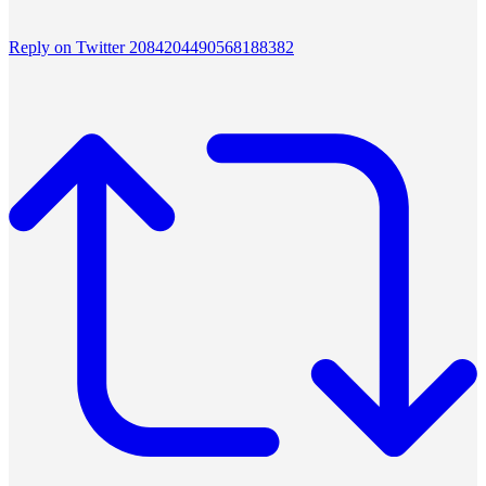
Reply on Twitter 2084204490568188382