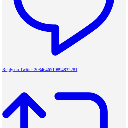
Reply on Twitter 2084646519894835281