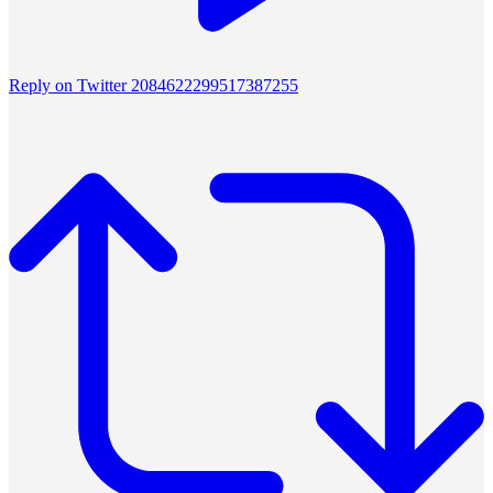
Reply on Twitter 2084622299517387255