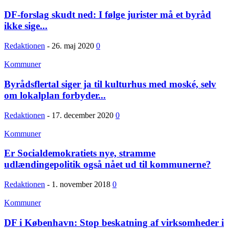
DF-forslag skudt ned: I følge jurister må et byråd
ikke sige...
Redaktionen
-
26. maj 2020
0
Kommuner
Byrådsflertal siger ja til kulturhus med moské, selv
om lokalplan forbyder...
Redaktionen
-
17. december 2020
0
Kommuner
Er Socialdemokratiets nye, stramme
udlændingepolitik også nået ud til kommunerne?
Redaktionen
-
1. november 2018
0
Kommuner
DF i København: Stop beskatning af virksomheder i