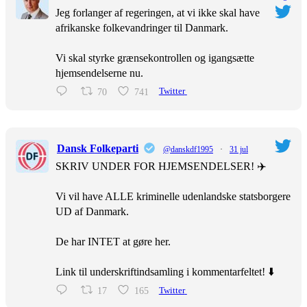
Jeg forlanger af regeringen, at vi ikke skal have
afrikanske folkevandringer til Danmark.
Vi skal styrke grænsekontrollen og igangsætte
hjemsendelserne nu.
70
741
Twitter
Dansk Folkeparti
@danskdf1995
·
31 jul
SKRIV UNDER FOR HJEMSENDELSER! ✈️
Vi vil have ALLE kriminelle udenlandske statsborgere
UD af Danmark.
De har INTET at gøre her.
Link til underskriftindsamling i kommentarfeltet! ⬇️
17
165
Twitter