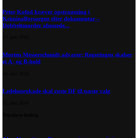
Peter Kofod kræver opstramning i
Kriminalforsorgen efter dokumentar –
Dobbeltmorder afsonede...
17. juni 2024
Morten Messerschmidt advarer: Regeringen skaber
et A- og B-hold
14. juni 2024
Ledelsesrokade skal ruste DF til næste valg
12. juni 2024
Populære indlæg