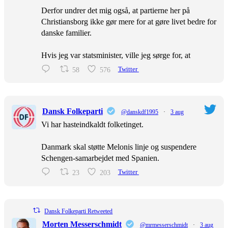
Derfor undrer det mig også, at partierne her på
Christiansborg ikke gør mere for at gøre livet bedre for
danske familier.
Hvis jeg var statsminister, ville jeg sørge for, at
58
576
Twitter
Dansk Folkeparti
@danskdf1995
·
3 aug
Vi har hasteindkaldt folketinget.
Danmark skal støtte Melonis linje og suspendere
Schengen-samarbejdet med Spanien.
23
203
Twitter
Dansk Folkeparti Retweeted
Morten Messerschmidt
@mrmesserschmidt
·
3 aug