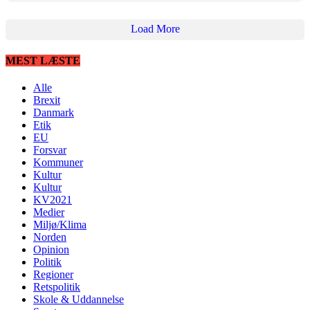
Load More
MEST LÆSTE
Alle
Brexit
Danmark
Etik
EU
Forsvar
Kommuner
Kultur
Kultur
KV2021
Medier
Miljø/Klima
Norden
Opinion
Politik
Regioner
Retspolitik
Skole & Uddannelse