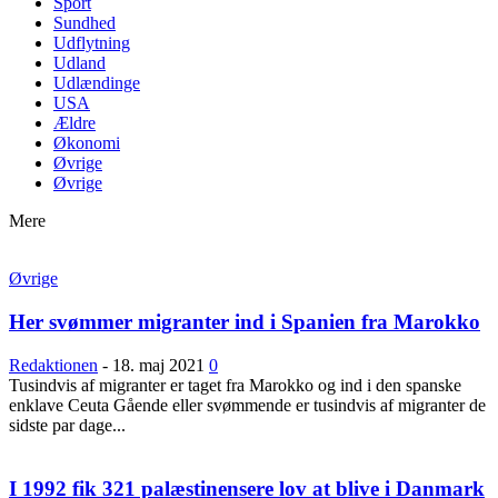
Sport
Sundhed
Udflytning
Udland
Udlændinge
USA
Ældre
Økonomi
Øvrige
Øvrige
Mere
Øvrige
Her svømmer migranter ind i Spanien fra Marokko
Redaktionen
-
18. maj 2021
0
Tusindvis af migranter er taget fra Marokko og ind i den spanske
enklave Ceuta Gående eller svømmende er tusindvis af migranter de
sidste par dage...
I 1992 fik 321 palæstinensere lov at blive i Danmark