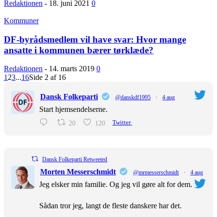
Redaktionen
-
18. juni 2021
0
Kommuner
DF-byrådsmedlem vil have svar: Hvor mange
ansatte i kommunen bærer tørklæde?
Redaktionen
-
14. marts 2019
0
1
2
3
...
16
Side 2 af 16
Dansk Folkeparti
@danskdf1995
·
4 aug
Start hjemsendelserne.
20
120
Twitter
Dansk Folkeparti Retweeted
Morten Messerschmidt
@mrmesserschmidt
·
4 aug
Jeg elsker min familie. Og jeg vil gøre alt for dem.
Sådan tror jeg, langt de fleste danskere har det.