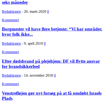
seks måneder
Redaktionen
-
20. marts 2020
0
Kommuner
Borgmester vil have flere betjente: “Vi har områder,
hvor folk ikke...
Redaktionen
-
9. april 2019
0
Kommuner
Efter dødsbrand på plejehjem: DF vil flytte ansvar
for brandsikkerhed
Redaktionen
-
14. november 2018
0
Kommuner
Venstrefløjen gør nyt forsøg på at få omdøbt Israels
Plads