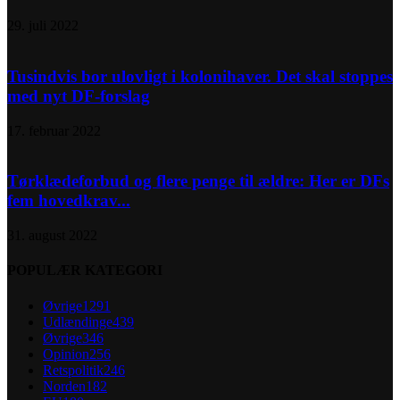
29. juli 2022
Tusindvis bor ulovligt i kolonihaver. Det skal stoppes
med nyt DF-forslag
17. februar 2022
Tørklædeforbud og flere penge til ældre: Her er DFs
fem hovedkrav...
31. august 2022
POPULÆR KATEGORI
Øvrige
1291
Udlændinge
439
Øvrige
346
Opinion
256
Retspolitik
246
Norden
182