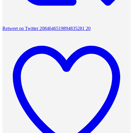
Retweet on Twitter 2084646519894835281
20