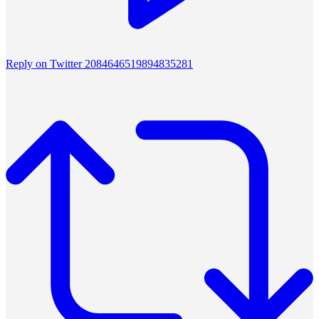
Reply on Twitter 2084646519894835281