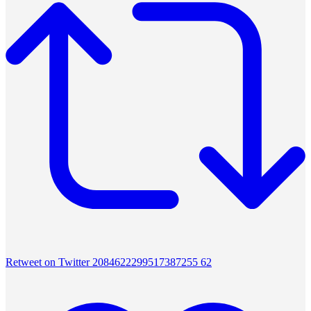
Retweet on Twitter 2084622299517387255
62