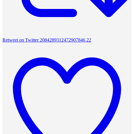
Retweet on Twitter 2084289312472907846
22