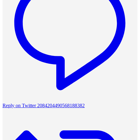
Reply on Twitter 2084204490568188382