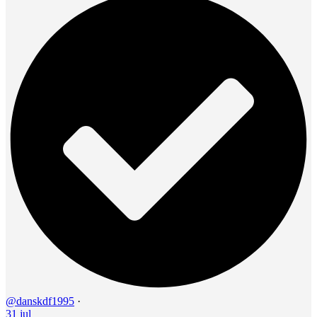
@danskdf1995
·
31 jul