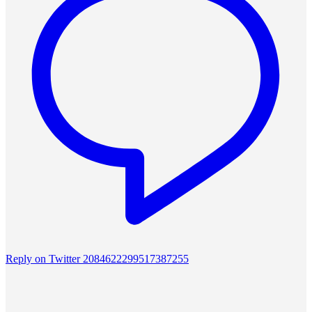
Reply on Twitter 2084622299517387255