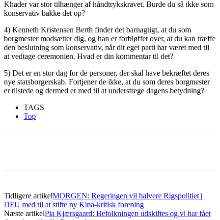
Khader var stor tilhænger af håndtrykskravet. Burde du så ikke som
konservativ bakke det op?
4) Kenneth Kristensen Berth finder det barnagtigt, at du som
borgmester modsætter dig, og han er forbløffet over, at du kan træffe
den beslutning som konservativ, når dit eget parti har været med til
at vedtage ceremonien. Hvad er din kommentar til det?
5) Det er en stor dag for de personer, der skal have bekræftet deres
nye statsborgerskab. Fortjener de ikke, at du som deres borgmester
er tilstede og dermed er med til at understrege dagens betydning?
TAGS
Top
Tidligere artikel
MORGEN: Regeringen vil halvere Rigspolitiet |
DFU med til at stifte ny Kina-kritisk forening
Næste artikel
Pia Kjærsgaard: Befolkningen udskiftes og vi har fået