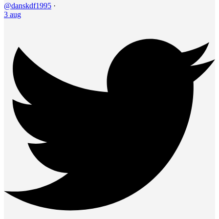
@danskdf1995
·
3 aug