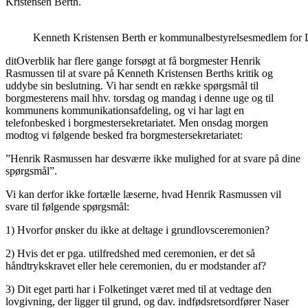
Kristensen Berth.
Kenneth Kristensen Berth er kommunalbestyrelsesmedlem for DF
ditOverblik har flere gange forsøgt at få borgmester Henrik
Rasmussen til at svare på Kenneth Kristensen Berths kritik og
uddybe sin beslutning. Vi har sendt en række spørgsmål til
borgmesterens mail hhv. torsdag og mandag i denne uge og til
kommunens kommunikationsafdeling, og vi har lagt en
telefonbesked i borgmestersekretariatet. Men onsdag morgen
modtog vi følgende besked fra borgmestersekretariatet:
”Henrik Rasmussen har desværre ikke mulighed for at svare på dine
spørgsmål”.
Vi kan derfor ikke fortælle læserne, hvad Henrik Rasmussen vil
svare til følgende spørgsmål:
1) Hvorfor ønsker du ikke at deltage i grundlovsceremonien?
2) Hvis det er pga. utilfredshed med ceremonien, er det så
håndtrykskravet eller hele ceremonien, du er modstander af?
3) Dit eget parti har i Folketinget været med til at vedtage den
lovgivning, der ligger til grund, og dav. indfødsretsordfører Naser