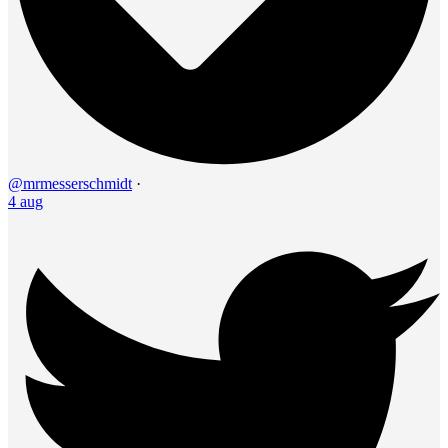
@mrmesserschmidt
·
4 aug