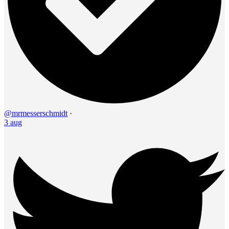
@mrmesserschmidt
·
3 aug