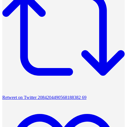
Retweet on Twitter 2084204490568188382
69