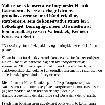
Vallensbæks konservative borgmester Henrik
Rasmussen afviser at deltage i den nye
grundlovsceremoni med håndtryk til nye
statsborgere, som de konservative stemte for i
Folketinget. Barnagtigt, mener DFs medlem af
kommunalbestyrelsen i Vallensbæk, Kenneth
Kristensen Berth
“Du skal tage imod hele pakken, og håndtrykket er en del af den
pakke”.
Sådan lød det fra den daværende konservative indfødsretsordfører
Naser Khader, da partierne bag den nye indfødsretsaftale i
sommeren 2018 blev enige om, at udlændinge som får dansk
statsborgerskab skal deltage i en grundlovsceremoni på rådhuset, og
at de her skal give hånd til borgmesteren.
Men sådan ser Naser Khaders partifælle på borgmesterposten i
Vallensbæk Kommune ikke på det. Borgmester Henrik Rasmussen
(K) har meddelt, at han ikke vil deltage i den nye
grundlovsceremoni, der skal finde sted første gang den 6. marts.
I stedet har borgmesteren uddelegeret opgaven til to kommunale