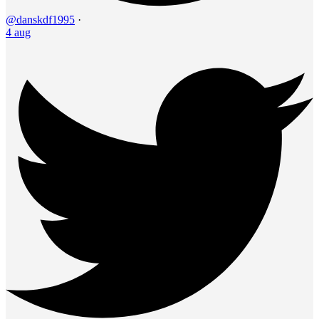
@danskdf1995
·
4 aug