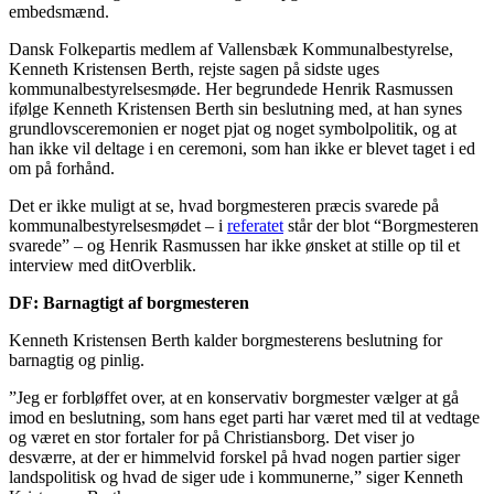
embedsmænd.
Dansk Folkepartis medlem af Vallensbæk Kommunalbestyrelse,
Kenneth Kristensen Berth, rejste sagen på sidste uges
kommunalbestyrelsesmøde. Her begrundede Henrik Rasmussen
ifølge Kenneth Kristensen Berth sin beslutning med, at han synes
grundlovsceremonien er noget pjat og noget symbolpolitik, og at
han ikke vil deltage i en ceremoni, som han ikke er blevet taget i ed
om på forhånd.
Det er ikke muligt at se, hvad borgmesteren præcis svarede på
kommunalbestyrelsesmødet – i
referatet
står der blot “Borgmesteren
svarede” – og Henrik Rasmussen har ikke ønsket at stille op til et
interview med ditOverblik.
DF: Barnagtigt af borgmesteren
Kenneth Kristensen Berth kalder borgmesterens beslutning for
barnagtig og pinlig.
”Jeg er forbløffet over, at en konservativ borgmester vælger at gå
imod en beslutning, som hans eget parti har været med til at vedtage
og været en stor fortaler for på Christiansborg. Det viser jo
desværre, at der er himmelvid forskel på hvad nogen partier siger
landspolitisk og hvad de siger ude i kommunerne,” siger Kenneth