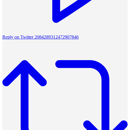
Reply on Twitter 2084289312472907846