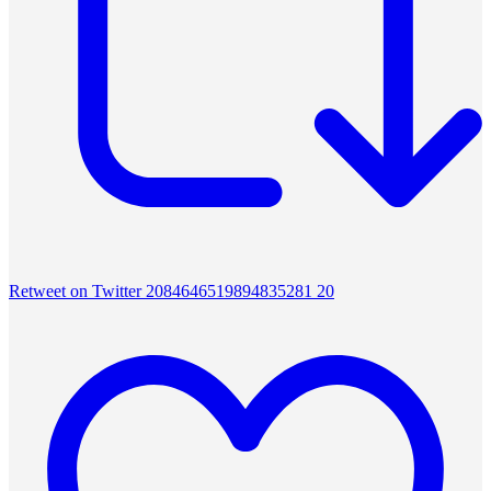
Retweet on Twitter 2084646519894835281
20