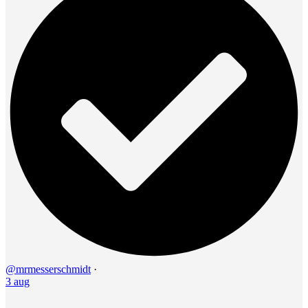
@mrmesserschmidt
·
3 aug