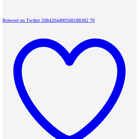
Retweet on Twitter 2084204490568188382
70