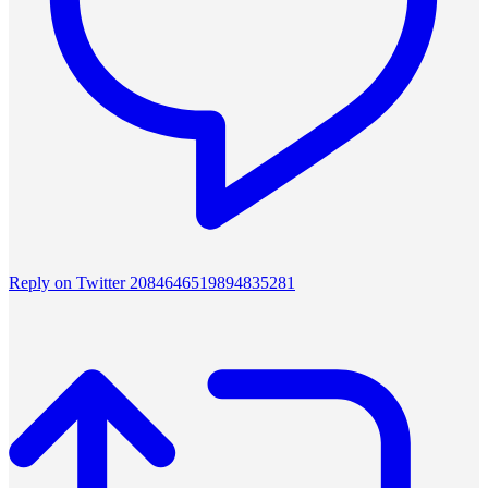
Reply on Twitter 2084646519894835281