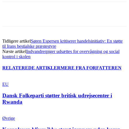
Tidligere artikel
Søren Espersen kritiserer handelsinitiativ: En støtte
til Irans bestialske præstestyre
Næste artikel
Indvandrerpiger udsættes for overvågning og social
kontrol i skolen
RELATEREDE ARTIKLER
MERE FRA FORFATTEREN
EU
Dansk Folkeparti støtter britisk udrejsecenter i
Rwanda
Øvrige