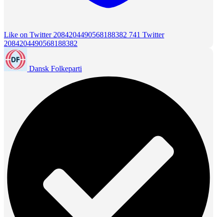
Like on Twitter 2084204490568188382
741
Twitter
2084204490568188382
Dansk Folkeparti