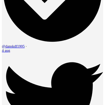
@danskdf1995
·
4 aug