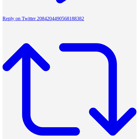
Reply on Twitter 2084204490568188382