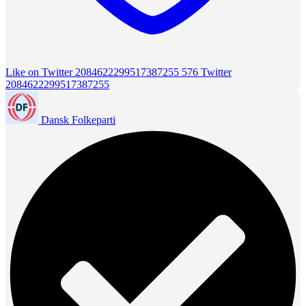
Like on Twitter 2084622299517387255
576
Twitter
2084622299517387255
Dansk Folkeparti