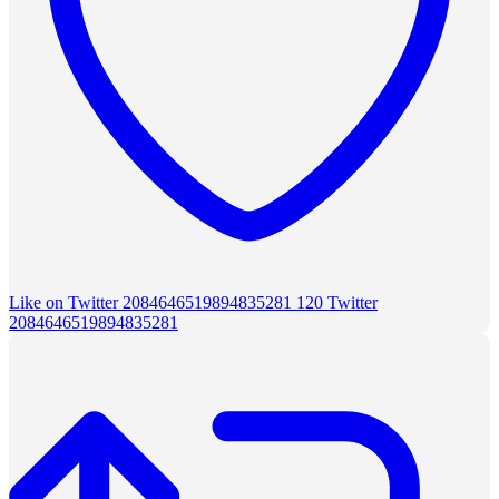
Like on Twitter 2084646519894835281
120
Twitter
2084646519894835281