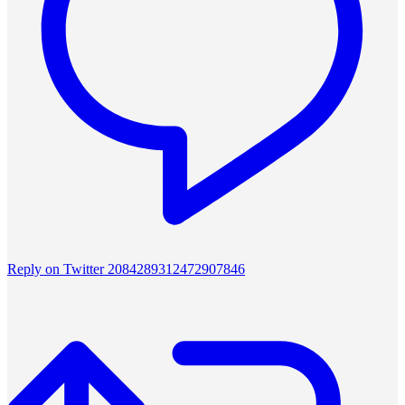
Reply on Twitter 2084289312472907846