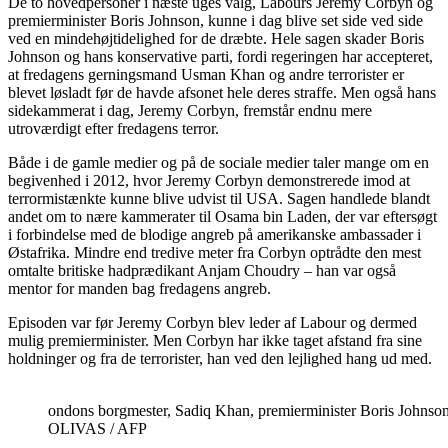
De to hovedpersoner i næste uges valg, Labours Jeremy Corbyn og
premierminister Boris Johnson, kunne i dag blive set side ved side
ved en mindehøjtidelighed for de dræbte. Hele sagen skader Boris
Johnson og hans konservative parti, fordi regeringen har accepteret,
at fredagens gerningsmand Usman Khan og andre terrorister er
blevet løsladt før de havde afsonet hele deres straffe. Men også hans
sidekammerat i dag, Jeremy Corbyn, fremstår endnu mere
utroværdigt efter fredagens terror.
Både i de gamle medier og på de sociale medier taler mange om en
begivenhed i 2012, hvor Jeremy Corbyn demonstrerede imod at
terrormistænkte kunne blive udvist til USA. Sagen handlede blandt
andet om to nære kammerater til Osama bin Laden, der var eftersøgt
i forbindelse med de blodige angreb på amerikanske ambassader i
Østafrika. Mindre end tredive meter fra Corbyn optrådte den mest
omtalte britiske hadprædikant Anjam Choudry – han var også
mentor for manden bag fredagens angreb.
Episoden var før Jeremy Corbyn blev leder af Labour og dermed
mulig premierminister. Men Corbyn har ikke taget afstand fra sine
holdninger og fra de terrorister, han ved den lejlighed hang ud med.
ondons borgmester, Sadiq Khan, premierminister Boris Johns
OLIVAS / AFP