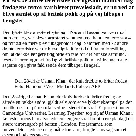
En række andre terrorister, der ligesom manden bag
fredagens terror var blevet prøveløsladt, er nu ved at
blive samlet op af britisk politi og på vej tilbage i
fængslet
Den første blev arresteret søndag – Nazam Hussain var ven mod
morderen og var blevet arresteret sammen med ham i en terrorsag –
og mindst en mere blev tilbageholdt i dag. Sammen med 72 andre
dømte terrorister var de blevet løsladt før tid ud fra en forestilling
om, at de ikke længere udgjorde en fare for det britiske samfund. I
lyset af terrorangrebet fredag vil britiske politi nu gå igennem alle
sagerne og i givet fald sende dem tilbage i fængsel.
Den 28-årige Usman Khan, der knivdræbte to briter fredag.
Foto: Handout / West Midlands Police / AFP
Den 28-årige Usman Khan, der knivdræbte to briter fredag og
sårede en række andre, gjaldt selv som et vellykket eksempel på den
politik, der tror på resocialisering i stedet for straf. Et projekt under
Cambridge Universitet, Learning Together, tog sig af Usman Khan i
fængslet, mens han afsonede en længere straf for at have planlagt et
større terrorangreb på børsen i London. Programmet, som
universitetets ledelse i dag måtte forsvare, brugte hans sag som et
eksempel på dets succes.