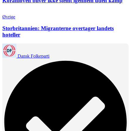
Koranloven bliver ikke stemt igennem uden kamp
Øvrige
Storbritannien: Migranterne overtager landets
hoteller
Dansk Folkeparti