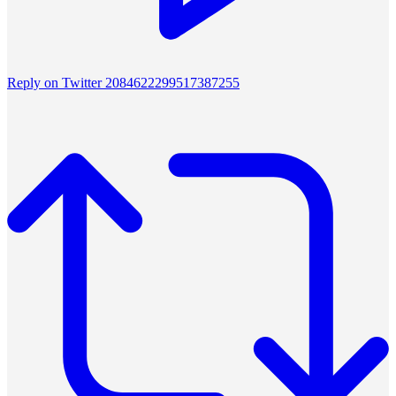
Reply on Twitter 2084622299517387255