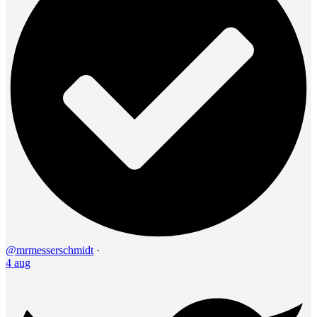
@mrmesserschmidt
·
4 aug