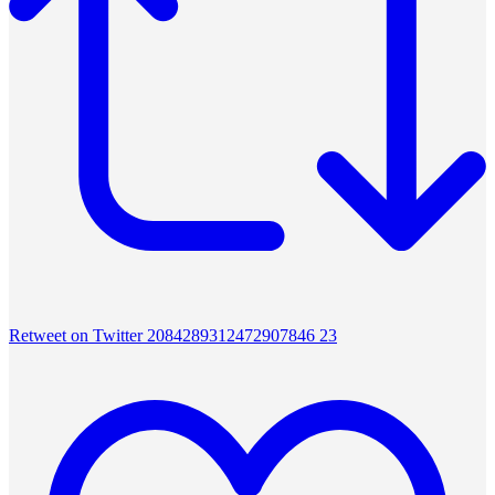
Retweet on Twitter 2084289312472907846
23