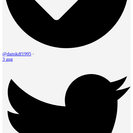
@danskdf1995
·
3 aug