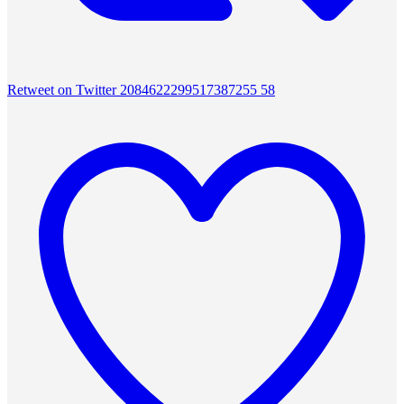
Retweet on Twitter 2084622299517387255
58