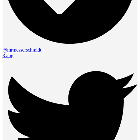
@mrmesserschmidt
·
3 aug