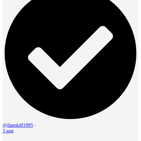
@danskdf1995
·
3 aug