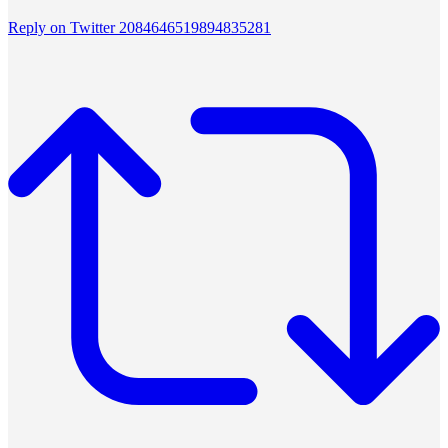
Reply on Twitter 2084646519894835281