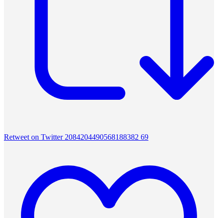
Retweet on Twitter 2084204490568188382
69