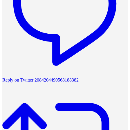
Reply on Twitter 2084204490568188382