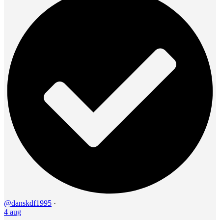
@danskdf1995
·
4 aug