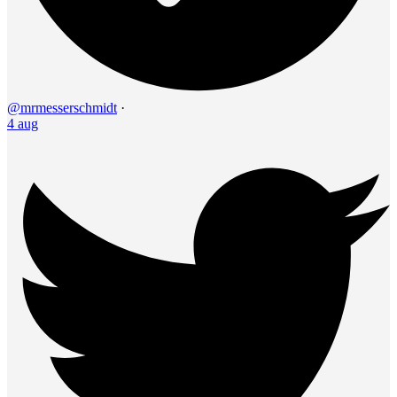
@mrmesserschmidt
·
4 aug