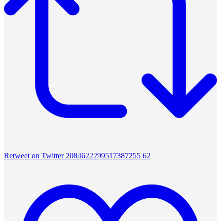
Retweet on Twitter 2084622299517387255
62