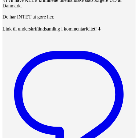
Vi vil have ALLE kriminelle udenlandske statsborgere UD af
Danmark.
De har INTET at gøre her.
Link til underskriftindsamling i kommentarfeltet! ⬇️