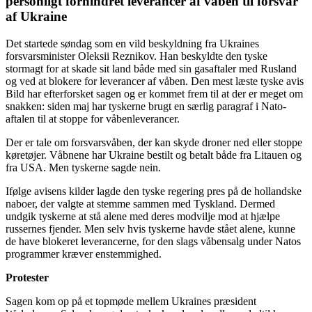
personligt forhindret leverancer af våben til forsvar
af Ukraine
Det startede søndag som en vild beskyldning fra Ukraines
forsvarsminister Oleksii Reznikov. Han beskyldte den tyske
stormagt for at skade sit land både med sin gasaftaler med Rusland
og ved at blokere for leverancer af våben. Den mest læste tyske avis
Bild har efterforsket sagen og er kommet frem til at der er meget om
snakken: siden maj har tyskerne brugt en særlig paragraf i Nato-
aftalen til at stoppe for våbenleverancer.
Der er tale om forsvarsvåben, der kan skyde droner ned eller stoppe
køretøjer. Våbnene har Ukraine bestilt og betalt både fra Litauen og
fra USA. Men tyskerne sagde nein.
Ifølge avisens kilder lagde den tyske regering pres på de hollandske
naboer, der valgte at stemme sammen med Tyskland. Dermed
undgik tyskerne at stå alene med deres modvilje mod at hjælpe
russernes fjender. Men selv hvis tyskerne havde stået alene, kunne
de have blokeret leverancerne, for den slags våbensalg under Natos
programmer kræver enstemmighed.
Protester
Sagen kom op på et topmøde mellem Ukraines præsident