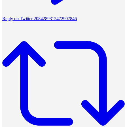
Reply on Twitter 2084289312472907846