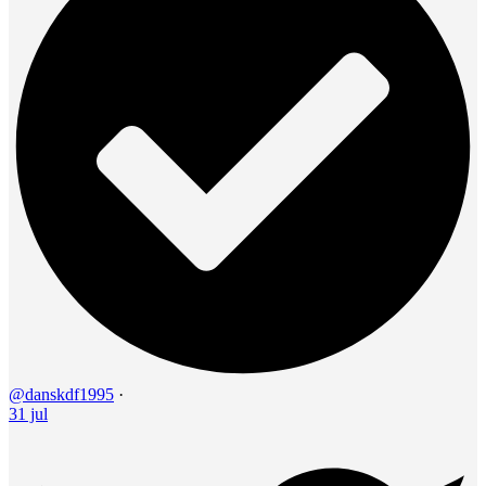
@danskdf1995
·
31 jul