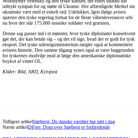
Wolodymyr Selensky og den tyske kansler, der ellers udadtil har
udtrykt sympati for og støtte til Ukraine. Her affærdigede Merkel sin
ukrainske vært med et enkelt ord: Udelukket. Igen ifølge avisen
spærrer den tyske regering fortsat for de fleste våbenleverancer selv
nu hvor der står 175.000 russiske soldater ved grænsen.
Denne sag passer ind i et mønster, hvor tyske diplomater konsekvent
gør det, der kan betale sig – og det vil sige, hvad der er godt for tysk
eksport. Det tyske udenrigsministerium nægter også at kommentere
avisens historie. Den samme tilgang synes også at være baggrunden
for tyskernes modvilje mod at følge den amerikanske diplomatiske
boykot af vinter OL.
Kilder: Bild, ARD, Kyivpost
Tidligere artikel
Støjberg: De danske værdier har tabt i dag
Næste artikel
DFere: Dom over Støjberg er forfærdende