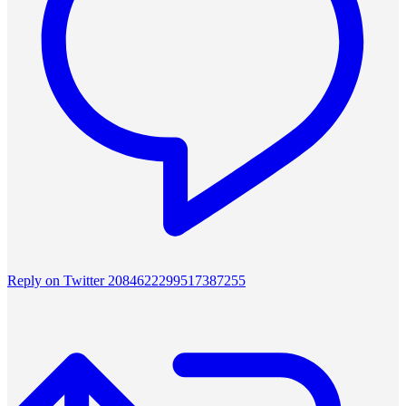
Reply on Twitter 2084622299517387255