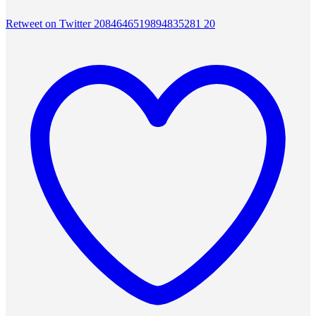
Retweet on Twitter 2084646519894835281
20