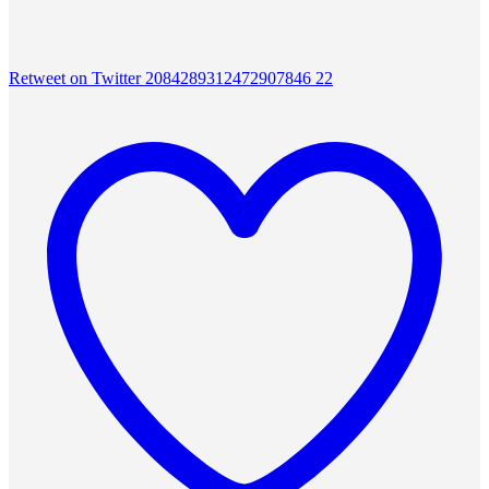
Retweet on Twitter 2084289312472907846
22